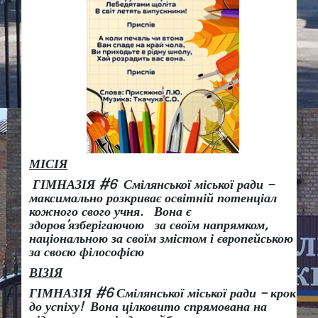
МІСІЯ
ГІМНАЗІЯ #6 Смілянської міської ради –
максимально розкриває освітній потенціал
кожного свого учня.
Вона є
здоров
’
язберігаючою за своїм напрямком,
національною за своїм змістом і європейською
за своєю філософією
ВІЗІЯ
ГІМНАЗІЯ #6 Смілянської міської ради
– крок
до успіху!
Вона
цілковито спрямована на