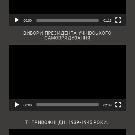
00:00
01:13
ВИБОРИ ПРЕЗИДЕНТА УЧНІВСЬКОГО
САМОВРЯДУВАННЯ
Відеопрогравач
00:00
02:39
ТІ ТРИВОЖНІ ДНІ 1939-1945 РОКИ…
Відеопрогравач