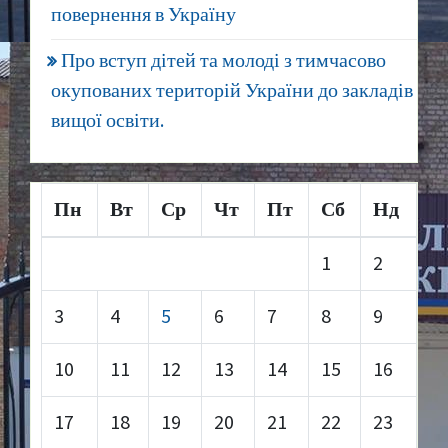
повернення в Україну
Про вступ дітей та молоді з тимчасово
окупованих територій України до закладів
вищої освіти.
Пн
Вт
Ср
Чт
Пт
Сб
Нд
1
2
3
4
5
6
7
8
9
10
11
12
13
14
15
16
17
18
19
20
21
22
23