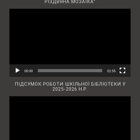
РІЗДВЯНА МОЗАЇКА”
Відеопрогравач
00:00
01:55
ПІДСУМОК РОБОТИ ШКІЛЬНОЇ БІБЛІОТЕКИ У
2025-2026 Н.Р.
Відеопрогравач