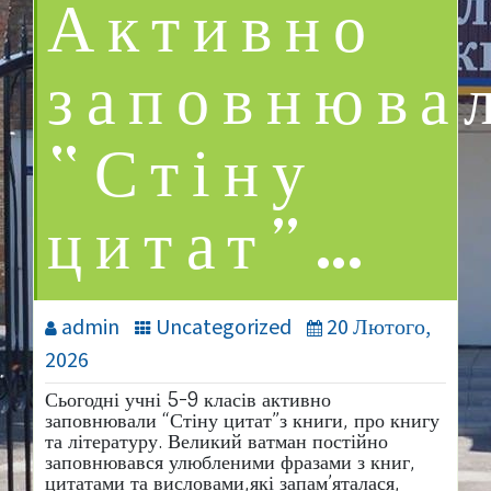
Активно
заповнюва
“Стіну
цитат”…
admin
Uncategorized
20 Лютого,
2026
Сьогодні учні 5-9 класів активно
заповнювали “Стіну цитат”з книги, про книгу
та літературу. Великий ватман постійно
заповнювався улюбленими фразами з книг,
цитатами та висловами,які запам’яталася,