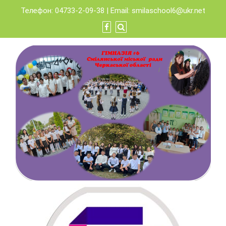
Skip
Телефон: 04733-2-09-38 | Email:
smilaschool6@ukr.net
to
content