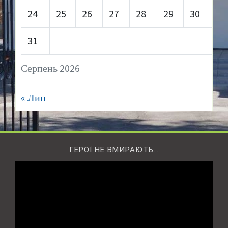
24
25
26
27
28
29
30
31
Серпень 2026
« Лип
ГЕРОЇ НЕ ВМИРАЮТЬ…
Відеопрогравач