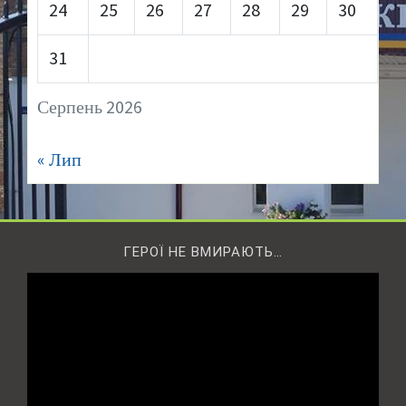
24
25
26
27
28
29
30
31
Серпень 2026
« Лип
ГЕРОЇ НЕ ВМИРАЮТЬ…
Відеопрогравач