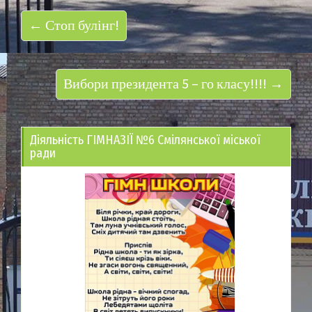
← Стоп булінг!
Вибори президента 5 – го класу!!!! →
Діяльність ГІМНАЗІЇ №6 Смілянської міської
ради