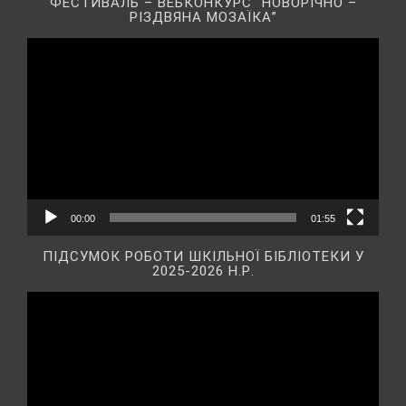
ФЕСТИВАЛЬ – ВЕБКОНКУРС “НОВОРІЧНО –
РІЗДВЯНА МОЗАЇКА”
Відеопрогравач
00:00
01:55
ПІДСУМОК РОБОТИ ШКІЛЬНОЇ БІБЛІОТЕКИ У
2025-2026 Н.Р.
Відеопрогравач