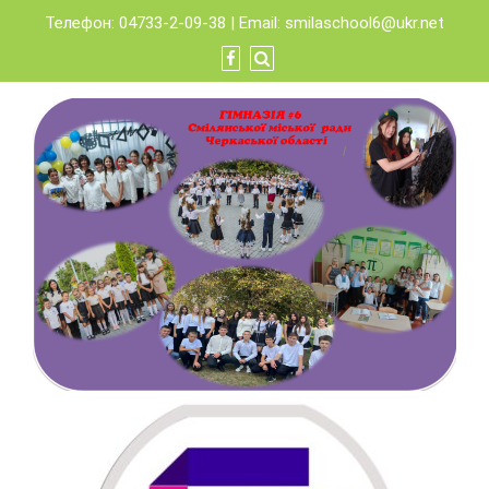
Skip
Телефон: 04733-2-09-38 | Email:
smilaschool6@ukr.net
to
content