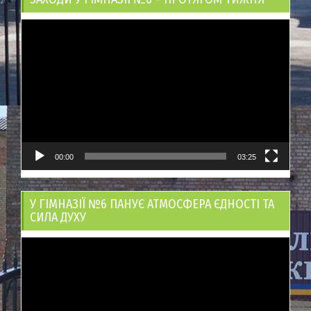
Відеопрогравач
00:00
03:25
У ГІМНАЗІЇ №6 ПАНУЄ АТМОСФЕРА ЄДНОСТІ ТА
СИЛА ДУХУ
Відеопрогравач