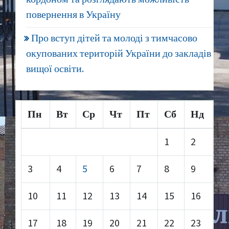
повернення в Україну
Про вступ дітей та молоді з тимчасово
окупованих територій України до закладів
вищої освіти.
Пн
Вт
Ср
Чт
Пт
Сб
Нд
1
2
3
4
5
6
7
8
9
10
11
12
13
14
15
16
17
18
19
20
21
22
23