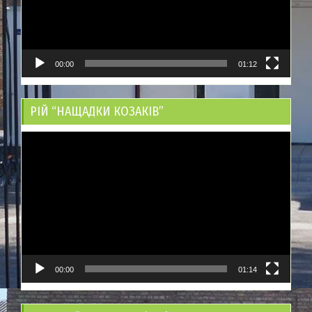
00:00
01:12
РІЙ “НАЩАДКИ КОЗАКІВ”
Відеопрогравач
00:00
01:14