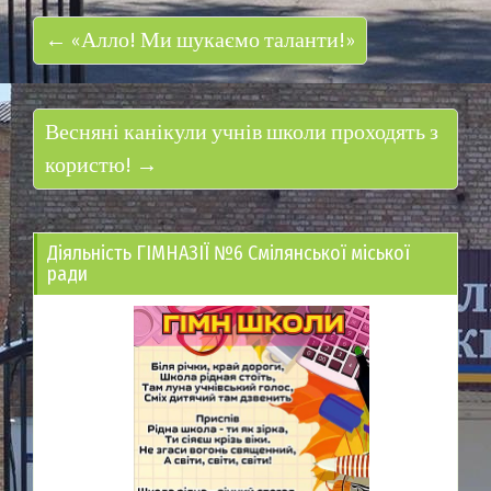
← «Алло! Ми шукаємо таланти!»
Весняні канікули учнів школи проходять з
користю! →
Діяльність ГІМНАЗІЇ №6 Смілянської міської
ради