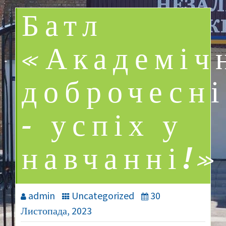
Батл
«Академіч
доброчесні
– успіх у
навчанні!»
admin
Uncategorized
30
Листопада, 2023