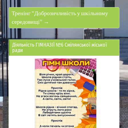
Тренінг “Доброзичливість у шкільному
середовищі” →
Діяльність ГІМНАЗІЇ №6 Смілянської міської
ради