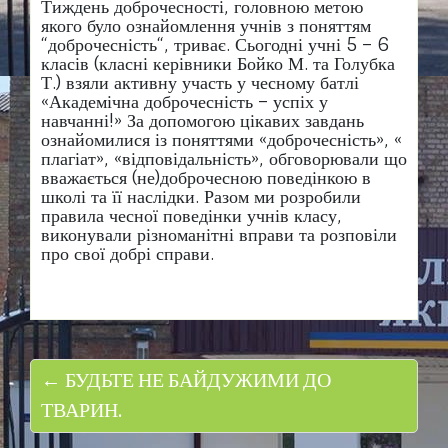
Тиждень доброчесності, головною метою
якого було ознайомлення учнів з поняттям
“доброчесність“, триває. Сьогодні учні 5 – 6
класів (класні керівники Бойко М. та Голубка
Т.) взяли активну участь у чесному батлі
«Академічна доброчесність – успіх у
навчанні!» За допомогою цікавих завдань
ознайомилися із поняттями «доброчесність», «
плагіат», «відповідальність», обговорювали що
вважається (не)доброчесною поведінкою в
школі та її наслідки. Разом ми розробили
правила чесної поведінки учнів класу,
виконували різноманітні вправи та розповіли
про свої добрі справи.
← БУДЬТЕ НЕ БАЙДУЖИМИ ДО
ТВАРИН.