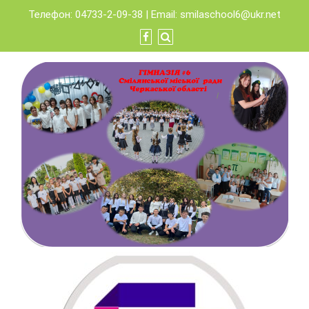
Skip
Телефон: 04733-2-09-38 | Email:
smilaschool6@ukr.net
to
content