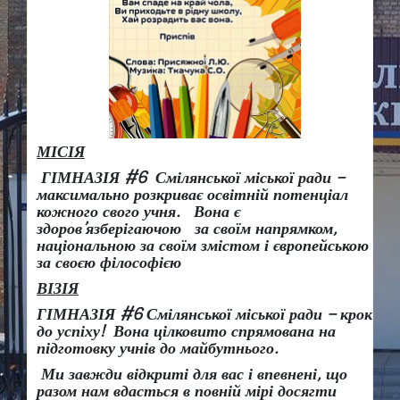
МІСІЯ
ГІМНАЗІЯ #6 Смілянської міської ради –
максимально розкриває освітній потенціал
кожного свого учня.
Вона є
здоров
’
язберігаючою за своїм напрямком,
національною за своїм змістом і європейською
за своєю філософією
ВІЗІЯ
ГІМНАЗІЯ #6 Смілянської міської ради
– крок
до успіху!
Вона
цілковито спрямована на
підготовку учнів до майбутнього.
Ми завжди відкриті для вас і впевнені, що
разом нам вдасться в повній мірі досягти