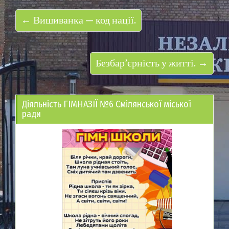
← Вишиванка — код нації.
Безбар’єрність у житті. →
Діяльність ГІМНАЗІЇ №6 Смілянської міської
ради