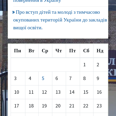
повернення в Україну
Про вступ дітей та молоді з тимчасово
окупованих територій України до закладів
вищої освіти.
Пн
Вт
Ср
Чт
Пт
Сб
Нд
1
2
3
4
5
6
7
8
9
10
11
12
13
14
15
16
17
18
19
20
21
22
23