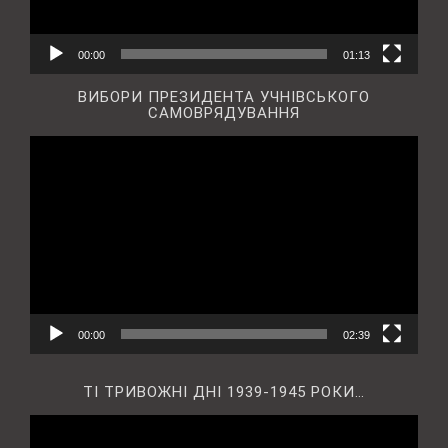
00:00
01:13
ВИБОРИ ПРЕЗИДЕНТА УЧНІВСЬКОГО
САМОВРЯДУВАННЯ
Відеопрогравач
00:00
02:39
ТІ ТРИВОЖНІ ДНІ 1939-1945 РОКИ…
Відеопрогравач