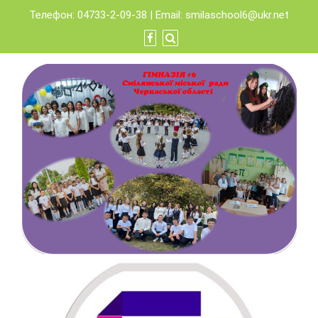
Skip
Телефон: 04733-2-09-38 | Email:
smilaschool6@ukr.net
to
content