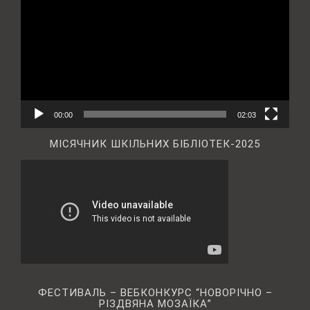
00:00
02:03
МІСЯЧНИК ШКІЛЬНИХ БІБЛІОТЕК-2025
ФЕСТИВАЛЬ – ВЕБКОНКУРС “НОВОРІЧНО –
РІЗДВЯНА МОЗАЇКА”