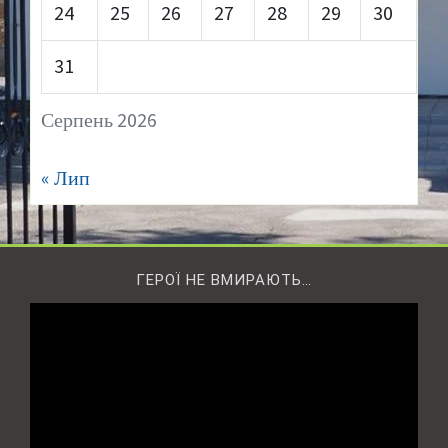
24
25
26
27
28
29
30
31
Серпень 2026
« Лип
ГЕРОЇ НЕ ВМИРАЮТЬ…
Відеопрогравач