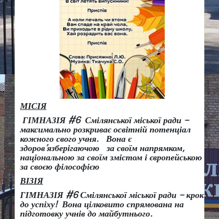
МІСІЯ
ГІМНАЗІЯ #6 Смілянської міської ради –
максимально розкриває освітній потенціал
кожного свого учня.
Вона є
здоров
’
язберігаючою за своїм напрямком,
національною за своїм змістом і європейською
за своєю філософією
ВІЗІЯ
ГІМНАЗІЯ #6 Смілянської міської ради
– крок
до успіху!
Вона
цілковито спрямована на
підготовку учнів до майбутнього.