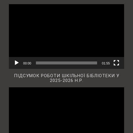
Відеопрогравач
00:00
01:55
ПІДСУМОК РОБОТИ ШКІЛЬНОЇ БІБЛІОТЕКИ У
2025-2026 Н.Р.
Відеопрогравач