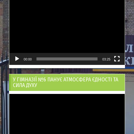
Відеопрогравач
00:00
03:25
У ГІМНАЗІЇ №6 ПАНУЄ АТМОСФЕРА ЄДНОСТІ ТА
СИЛА ДУХУ
Відеопрогравач