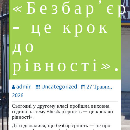
«Безбар’єр
— це крок
до
рівності».
admin
Uncategorized
27 Травня,
2026
Сьогодні у другому класі пройшла виховна
година на тему «Безбар’єрність — це крок до
рівності».
Діти дізналися, що безбар’єрність — це про