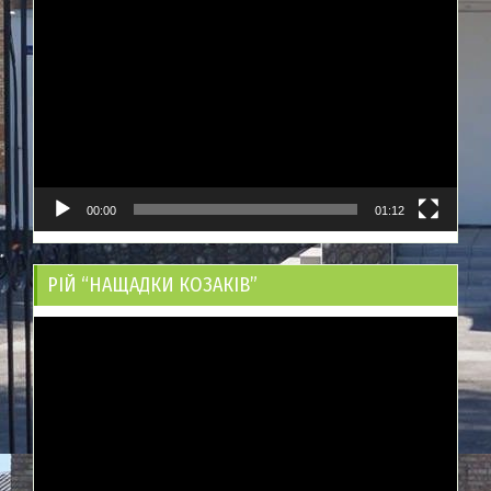
Відеопрогравач
00:00
01:12
РІЙ “НАЩАДКИ КОЗАКІВ”
Відеопрогравач