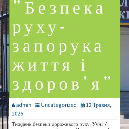
“Безпека
руху-
запорука
життя і
здоров’я”
admin
Uncategorized
12 Травня,
2025
Тиждень безпеки дорожнього руху. Учні 7