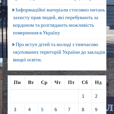
Інформаційні матеріали стосовно питань
захисту прав людей, які перебувають за
кордоном та розглядають можливість
повернення в Україну
Про вступ дітей та молоді з тимчасово
окупованих територій України до закладів
вищої освіти.
Пн
Вт
Ср
Чт
Пт
Сб
Нд
1
2
3
4
5
6
7
8
9