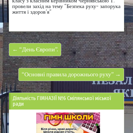
класу з класним керівником Чернявською Т.
провели захід на тему “Безпека руху- запорука
життя і здоров’я”
← “День Європи”.
“Основні правила дорожнього руху” →
Діяльність ГІМНАЗІЇ №6 Смілянської міської
ради