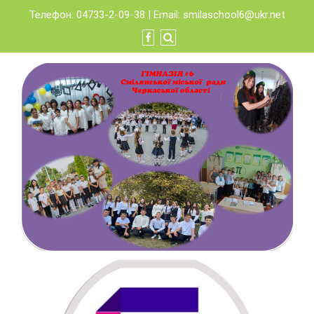
Skip
Телефон: 04733-2-09-38 | Email:
smilaschool6@ukr.net
to
content