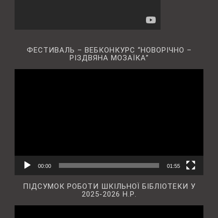
ФЕСТИВАЛЬ – ВЕБКОНКУРС “НОВОРІЧНО –
РІЗДВЯНА МОЗАЇКА”
Відеопрогравач
00:00
01:55
ПІДСУМОК РОБОТИ ШКІЛЬНОЇ БІБЛІОТЕКИ У
2025-2026 Н.Р.
Відеопрогравач