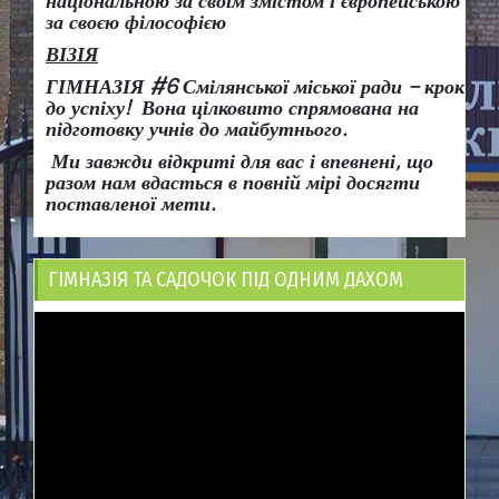
національною за своїм змістом і європейською
за своєю філософією
ВІЗІЯ
ГІМНАЗІЯ #6 Смілянської міської ради
– крок
до успіху!
Вона
цілковито спрямована на
підготовку учнів до майбутнього.
Ми завжди відкриті для вас і впевнені, що
разом нам вдасться в повній мірі досягти
поставленої мети.
ГІМНАЗІЯ ТА САДОЧОК ПІД ОДНИМ ДАХОМ
Відеопрогравач