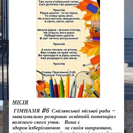
МІСІЯ
ГІМНАЗІЯ #6 Смілянської міської ради –
максимально розкриває освітній потенціал
кожного свого учня.
Вона є
здоров
’
язберігаючою за своїм напрямком,