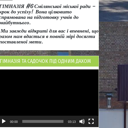
ГІМНАЗІЯ #6 Смілянської міської ради
–
крок до успіху!
Вона
цілковито
спрямована на підготовку учнів до
майбутнього.
Ми завжди відкриті для вас і впевнені, що
разом нам вдасться в повній мірі досягти
поставленої мети.
ГІМНАЗІЯ ТА САДОЧОК ПІД ОДНИМ ДАХОМ
ідеопрогравач
00:00
03:13