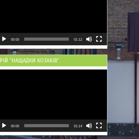
00:00
01:12
РІЙ “НАЩАДКИ КОЗАКІВ”
ідеопрогравач
00:00
01:14