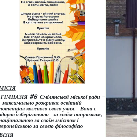
МІСІЯ
ГІМНАЗІЯ #6 Смілянської міської ради –
максимально розкриває освітній
потенціал кожного свого учня.
Вона є
здоров
’
язберігаючою за своїм напрямком,
національною за своїм змістом і
європейською за своєю філософією
ВІЗІЯ