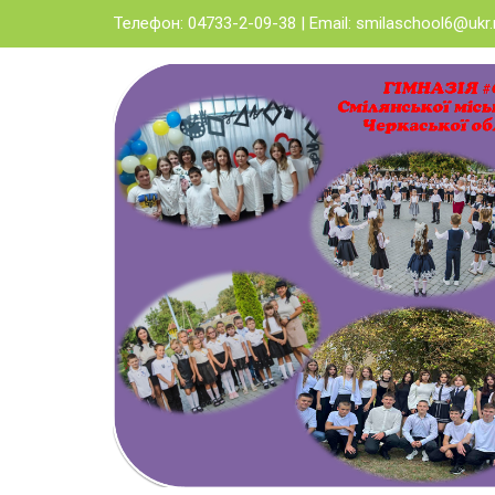
Skip
Телефон: 04733-2-09-38 | Email:
smilaschool6@ukr.
to
content