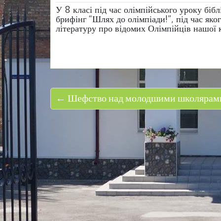
У 8 класі під час олімпійського уроку бі
брифінг “Шлях до олімпіади!”, під час як
літературу про відомих Олімпійців нашої 
← Шефство над молодшими школярам