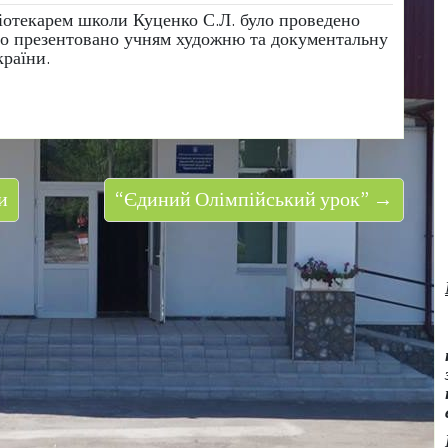
бліотекарем школи Куценко С.Л. було проведено
ого презентовано учням художню та документальну
країни.
и
“Єдиний Олімпійський урок” →