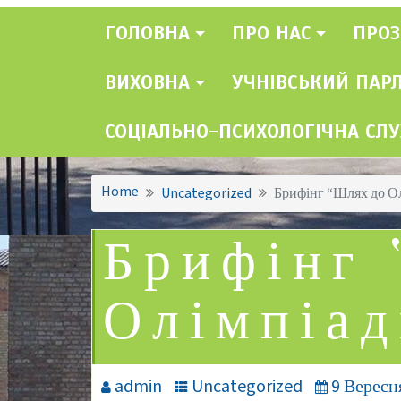
ГОЛОВНА
ПРО НАС
ПРОЗ
ВИХОВНА
УЧНІВСЬКИЙ ПАР
СОЦІАЛЬНО-ПСИХОЛОГІЧНА СЛ
Home
Uncategorized
Брифінг “Шлях до О
Брифінг
Олімпіа
admin
Uncategorized
9 Вересн