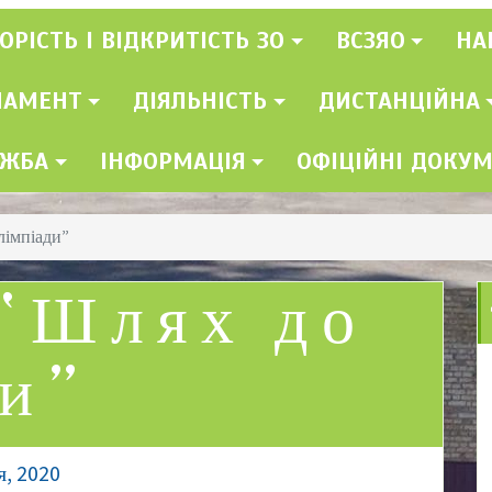
ОРІСТЬ І ВІДКРИТІСТЬ ЗО
ВСЗЯО
НА
ЛАМЕНТ
ДІЯЛЬНІСТЬ
ДИСТАНЦІЙНА
УЖБА
ІНФОРМАЦІЯ
ОФІЦІЙНІ ДОКУ
лімпіади”
 “Шлях до
ди”
я, 2020