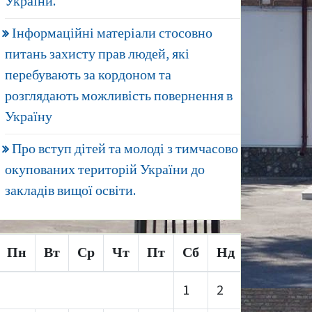
України.
Інформаційні матеріали стосовно
питань захисту прав людей, які
перебувають за кордоном та
розглядають можливість повернення в
Україну
Про вступ дітей та молоді з тимчасово
окупованих територій України до
закладів вищої освіти.
Пн
Вт
Ср
Чт
Пт
Сб
Нд
1
2