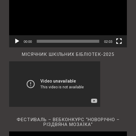
00:00
02:03
МІСЯЧНИК ШКІЛЬНИХ БІБЛІОТЕК-2025
ФЕСТИВАЛЬ – ВЕБКОНКУРС “НОВОРІЧНО –
РІЗДВЯНА МОЗАЇКА”
Відеопрогравач