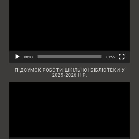
00:00
01:55
ПІДСУМОК РОБОТИ ШКІЛЬНОЇ БІБЛІОТЕКИ У
2025-2026 Н.Р.
Відеопрогравач