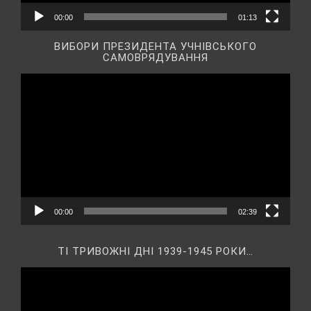
00:00
01:13
ВИБОРИ ПРЕЗИДЕНТА УЧНІВСЬКОГО
САМОВРЯДУВАННЯ
Відеопрогравач
00:00
02:39
ТІ ТРИВОЖНІ ДНІ 1939-1945 РОКИ…
Відеопрогравач