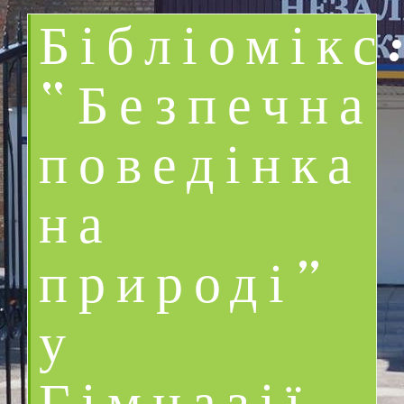
Бібліомікс
“Безпечна
поведінка
на
природі”
у