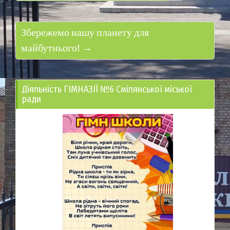
Збережемо нашу планету для
майбутнього! →
Діяльність ГІМНАЗІЇ №6 Смілянської міської
ради