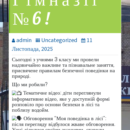
Гімназії
№6!
admin
Uncategorized
11
Листопада, 2025
​Сьогодні з учнями 3 класу ми провели
надзвичайно важливе та пізнавальне
заняття,
присвячене правилам безпечної поведінки на
природі.
​Що ми робили?
Тематичне відео: діти переглянули
інформативне відео, яке у доступній формі
розповіло про основи безпеки в лісі та
поблизу водойм.
Обговорення “Моя поведінка в лісі”:
після перегляду відбулося жваве обговорення.
Учні ділилися своїми знаннями, ставили