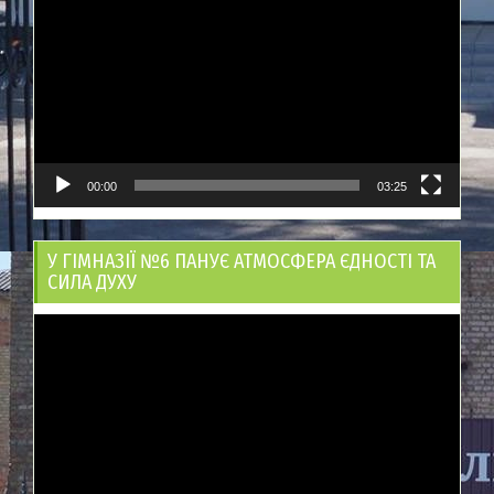
00:00
03:25
У ГІМНАЗІЇ №6 ПАНУЄ АТМОСФЕРА ЄДНОСТІ ТА
СИЛА ДУХУ
Відеопрогравач