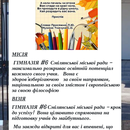
МІСІЯ
ГІМНАЗІЯ #6 Смілянської міської ради –
максимально розкриває освітній потенціал
кожного свого учня.
Вона є
здоров
’
язберігаючою за своїм напрямком,
національною за своїм змістом і європейською
за своєю філософією
ВІЗІЯ
ГІМНАЗІЯ #6 Смілянської міської ради
– крок
до успіху!
Вона
цілковито спрямована на
підготовку учнів до майбутнього.
Ми завжди відкриті для вас і впевнені, що