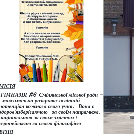
МІСІЯ
ГІМНАЗІЯ #6 Смілянської міської ради –
максимально розкриває освітній
потенціал кожного свого учня.
Вона є
здоров
’
язберігаючою за своїм напрямком,
національною за своїм змістом і
європейською за своєю філософією
ВІЗІЯ