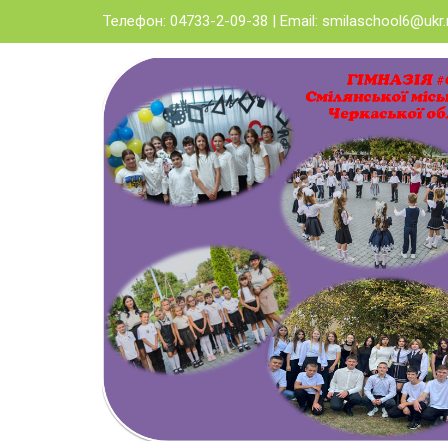
Skip
Телефон: 04733-2-09-38 | Email:
smilaschool6@ukr.
to
content