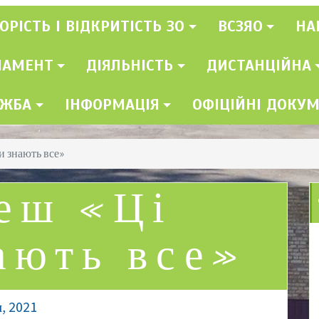
ОРІСТЬ І ВІДКРИТІСТЬ ЗО
ВСЗЯО
НА
ЛАМЕНТ
ДІЯЛЬНІСТЬ
ДИСТАНЦІЙНА
УЖБА
ІНФОРМАЦІЯ
ОФІЦІЙНІ ДОКУ
и знають все»
еш «Ці
ають все»
, 2021