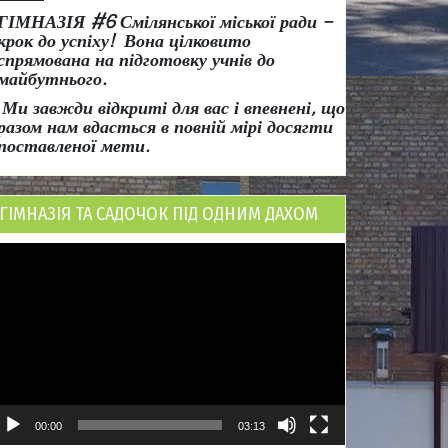
ГІМНАЗІЯ #6 Смілянської міської ради
–
крок до успіху!
Вона
цілковито
спрямована на підготовку учнів до
майбутнього.
Ми завжди відкриті для вас і впевнені, що
разом нам вдасться в повній мірі досягти
поставленої мети.
ГІМНАЗІЯ ТА САДОЧОК ПІД ОДНИМ ДАХОМ
ідеопрогравач
00:00
03:13