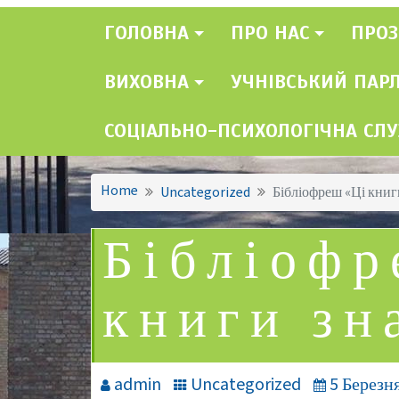
ГОЛОВНА
ПРО НАС
ПРОЗ
ВИХОВНА
УЧНІВСЬКИЙ ПАР
СОЦІАЛЬНО-ПСИХОЛОГІЧНА СЛ
Home
Uncategorized
Бібліофреш «Ці книг
Бібліофр
книги зн
admin
Uncategorized
5 Березня