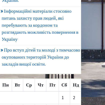
України.
Інформаційні матеріали стосовно
питань захисту прав людей, які
перебувають за кордоном та
розглядають можливість повернення в
Україну
Про вступ дітей та молоді з тимчасово
окупованих територій України до
закладів вищої освіти.
Пн
Вт
Ср
Чт
Пт
Сб
Нд
1
2