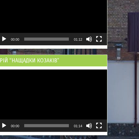
00:00
01:12
РІЙ “НАЩАДКИ КОЗАКІВ”
ідеопрогравач
00:00
01:14