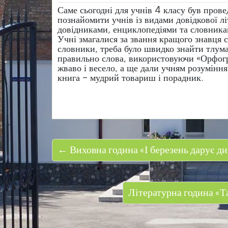
Саме сьогодні для учнів 4 класу був пров
познайомити учнів із видами довідкової л
довідниками, енциклопедіями та словника
Учні змагалися за звання кращого знавця
словники, треба було швидко знайти тлума
правильно слова, використовуючи «Орфог
жваво і весело, а ще дали учням розумінн
книга – мудрий товариш і порадник.
← Виховна година «І березень дарує ди
Літературна година «Т