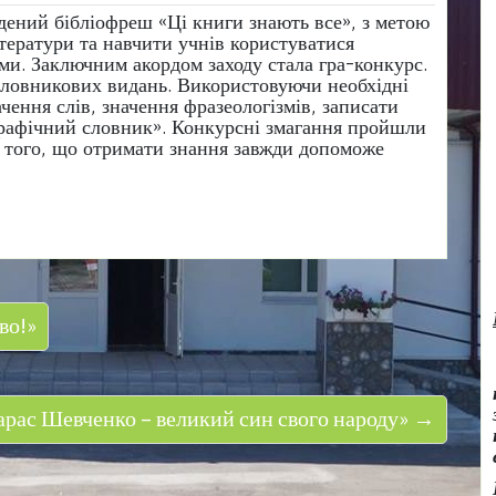
едений бібліофреш «Ці книги знають все», з метою
ітератури та навчити учнів користуватися
ми. Заключним акордом заходу стала гра-конкурс.
 словникових видань. Використовуючи необхідні
чення слів, значення фразеологізмів, записати
рафічний словник». Конкурсні змагання пройшли
я того, що отримати знання завжди допоможе
во!»
арас Шевченко – великий син свого народу» →