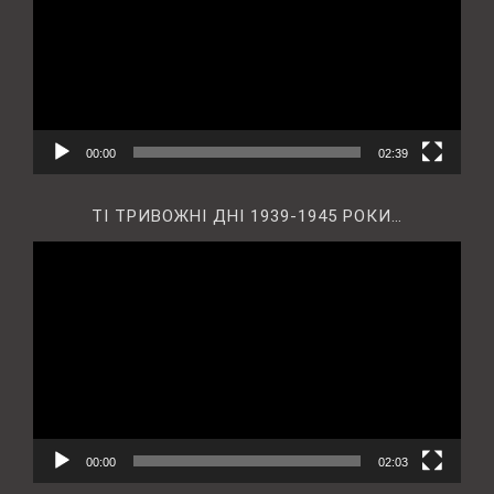
00:00
02:39
ТІ ТРИВОЖНІ ДНІ 1939-1945 РОКИ…
Відеопрогравач
00:00
02:03