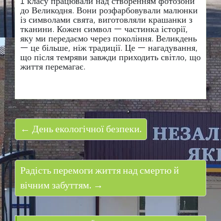
1 класу працювали над створенням фотозони
до Великодня. Вони розфарбовували малюнки
із символами свята, виготовляли крашанки з
тканини. Кожен символ — частинка історії,
яку ми передаємо через покоління. Великдень
— це більше, ніж традиції. Це — нагадування,
що після темряви завжди приходить світло, що
життя перемагає.
← День екологічної безпеки.
Радість перемоги життя над смертю й
вічним забуттям. →