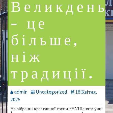
Великдень
— це
більше,
ніж
традиції.
admin
Uncategorized
18 Квітня,
2025
На зібранні креативної групи «НУШенят» учні