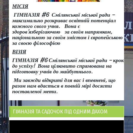
МІСІЯ
ГІМНАЗІЯ #6 Смілянської міської ради –
максимально розкриває освітній потенціал
кожного свого учня.
Вона є
здоров
’
язберігаючою за своїм напрямком,
національною за своїм змістом і європейською
за своєю філософією
ВІЗІЯ
ГІМНАЗІЯ #6 Смілянської міської ради
– крок
до успіху!
Вона
цілковито спрямована на
підготовку учнів до майбутнього.
Ми завжди відкриті для вас і впевнені, що
разом нам вдасться в повній мірі досягти
поставленої мети.
ГІМНАЗІЯ ТА САДОЧОК ПІД ОДНИМ ДАХОМ
Відеопрогравач