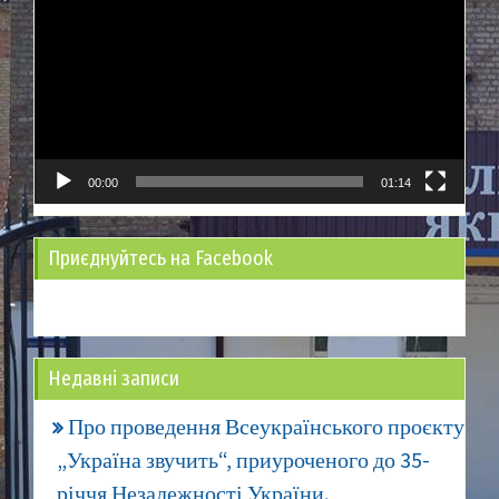
00:00
01:14
Приєднуйтесь на Facebook
Недавні записи
Про проведення Всеукраїнського проєкту
„Україна звучить“, приуроченого до 35-
річчя Незалежності України.