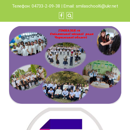
Skip
Телефон: 04733-2-09-38 | Email:
smilaschool6@ukr.net
to
content