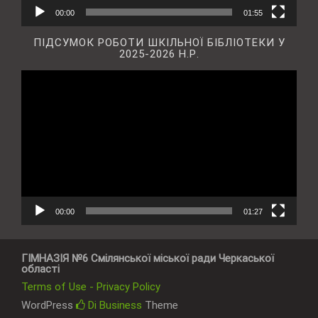
00:00
01:55
ПІДСУМОК РОБОТИ ШКІЛЬНОЇ БІБЛІОТЕКИ У
2025-2026 Н.Р.
Відеопрогравач
00:00
01:27
ГІМНАЗІЯ №6 Смілянської міської ради Черкаської
області
Terms of Use - Privacy Policy
WordPress
Di Business
Theme