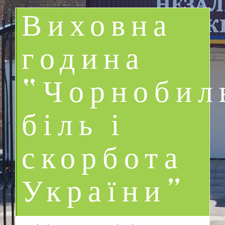
Виховна
година
“Чорнобил
біль і
скорбота
України”