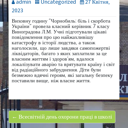
admin
Uncategorized
27 Квітня,
2023
Виховну годину “Чорнобиль: біль і скорбота
України” провела класний керівник 7 класу
Виноградова Л.М. Учні підготували цікаві
повідомлення про цю найжахливішу
катастрофу в історії людства, а також
наголосили, що лише завдяки самопожертві
ліквідаторів, багато з яких заплатили за це
власним життям і здоров’ям, вдалося
локалізувати аварію та врятувати країну і світ
від радіаційного забруднення. Діти були
безмежно вдячні героям, які загальну безпеку
поставили вище, ніж власне життя.
← Всесвітній день охорони праці в школі