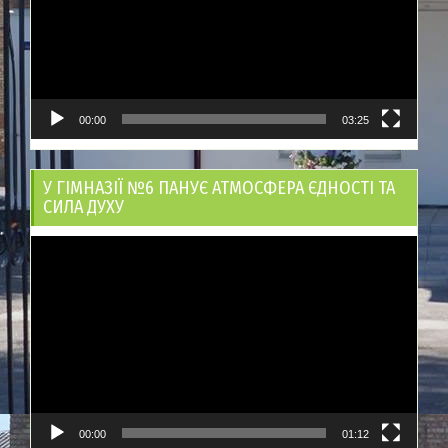
00:00
03:25
У ГІМНАЗІЇ №6 ПАНУЄ АТМОСФЕРА ЄДНОСТІ ТА
СИЛА ДУХУ
Відеопрогравач
00:00
01:12