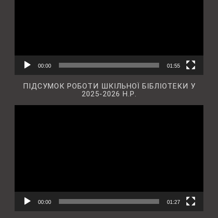
00:00
01:55
ПІДСУМОК РОБОТИ ШКІЛЬНОЇ БІБЛІОТЕКИ У
2025-2026 Н.Р.
Відеопрогравач
00:00
01:27