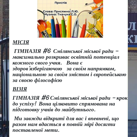
МІСІЯ
ГІМНАЗІЯ #6 Смілянської міської ради –
максимально розкриває освітній потенціал
кожного свого учня.
Вона є
здоров
’
язберігаючою за своїм напрямком,
національною за своїм змістом і європейською
за своєю філософією
ВІЗІЯ
ГІМНАЗІЯ #6 Смілянської міської ради
– крок
до успіху!
Вона
цілковито спрямована на
підготовку учнів до майбутнього.
Ми завжди відкриті для вас і впевнені, що
разом нам вдасться в повній мірі досягти
поставленої мети.