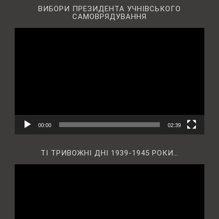
ВИБОРИ ПРЕЗИДЕНТА УЧНІВСЬКОГО
САМОВРЯДУВАННЯ
Відеопрогравач
00:00
02:39
ТІ ТРИВОЖНІ ДНІ 1939-1945 РОКИ…
Відеопрогравач