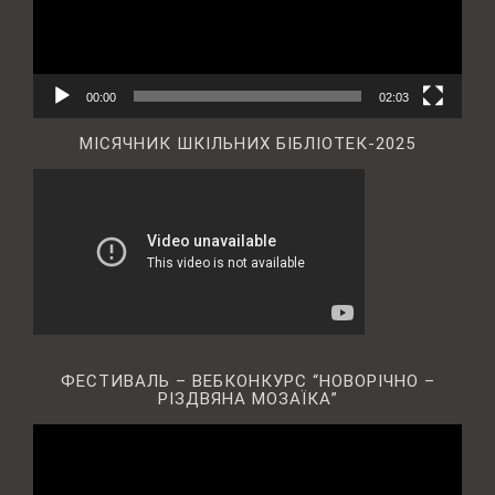
00:00
02:03
МІСЯЧНИК ШКІЛЬНИХ БІБЛІОТЕК-2025
ФЕСТИВАЛЬ – ВЕБКОНКУРС “НОВОРІЧНО –
РІЗДВЯНА МОЗАЇКА”
Відеопрогравач