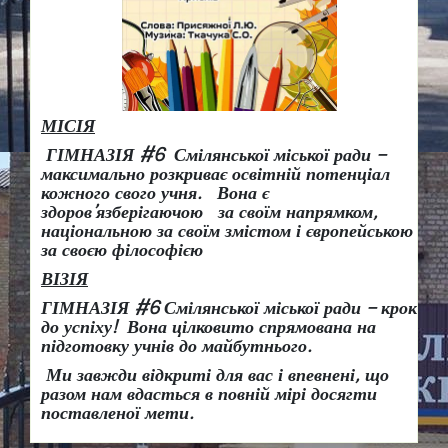
МІСІЯ
ГІМНАЗІЯ #6 Смілянської міської ради –
максимально розкриває освітній потенціал
кожного свого учня.
Вона є
здоров
’
язберігаючою за своїм напрямком,
національною за своїм змістом і європейською
за своєю філософією
ВІЗІЯ
ГІМНАЗІЯ #6 Смілянської міської ради
– крок
до успіху!
Вона
цілковито спрямована на
підготовку учнів до майбутнього.
Ми завжди відкриті для вас і впевнені, що
разом нам вдасться в повній мірі досягти
поставленої мети.