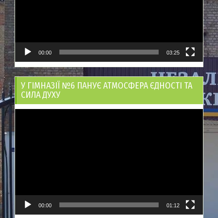
00:00
03:25
У ГІМНАЗІЇ №6 ПАНУЄ АТМОСФЕРА ЄДНОСТІ ТА
СИЛА ДУХУ
Відеопрогравач
00:00
01:12