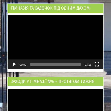
ГІМНАЗІЯ ТА САДОЧОК ПІД ОДНИМ ДАХОМ
Відеопрогравач
00:00
03:13
ЗАХОДИ У ГІМНАЗІЇ №6 – ПРОТЯГОМ ТИЖНЯ
Відеопрогравач