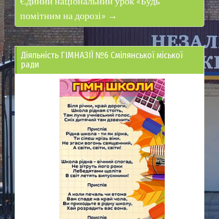
Єдиний національний урок «Будь
помітним на дорозі» →
Діяльність ГІМНАЗІЇ №6 Смілянської міської
ради