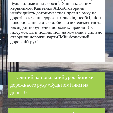
Будь видимим на дорозі”. Учні з класним
керівником Каптенко А.В.обговорили
необхідність дотримуватися правил руху на
дорозі, значення дорожніх знаків, необхідність
використання світловідбиваючих елементів та
наслідки порушення дорожніх правил. Як
підсумок діти поділилися на команди і спільно
створили дорожні карти”Мій безпечний
дорожній рух”.
← Єдиний національний урок безпеки
дорожнього руху «Будь помітним на
дорозі!»