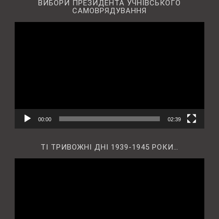
ВИБОРИ ПРЕЗИДЕНТА УЧНІВСЬКОГО
САМОВРЯДУВАННЯ
Відеопрогравач
00:00
02:39
ТІ ТРИВОЖНІ ДНІ 1939-1945 РОКИ…
Відеопрогравач