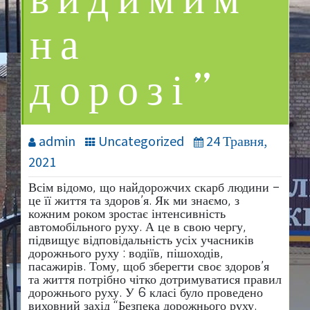
видимим
на
дорозі”
admin
Uncategorized
24 Травня,
2021
Всім відомо, що найдорожчих скарб людини –
це її життя та здоров’я. Як ми знаємо, з
кожним роком зростає інтенсивність
автомобільного руху. А це в свою чергу,
підвищує відповідальність усіх учасників
дорожнього руху : водіїв, пішоходів,
пасажирів. Тому, щоб зберегти своє здоров’я
та життя потрібно чітко дотримуватися правил
дорожнього руху. У 6 класі було проведено
виховний захід “Безпека дорожнього руху.