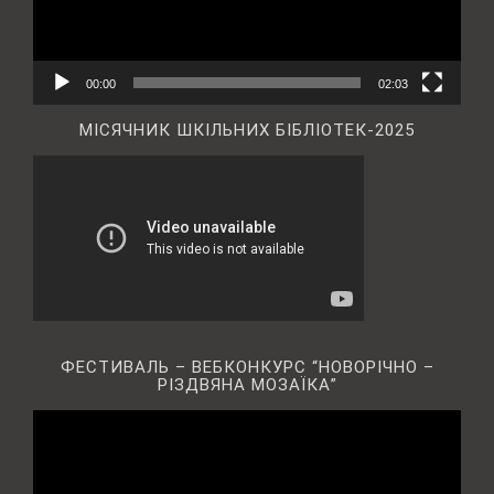
00:00
02:03
МІСЯЧНИК ШКІЛЬНИХ БІБЛІОТЕК-2025
ФЕСТИВАЛЬ – ВЕБКОНКУРС “НОВОРІЧНО –
РІЗДВЯНА МОЗАЇКА”
Відеопрогравач