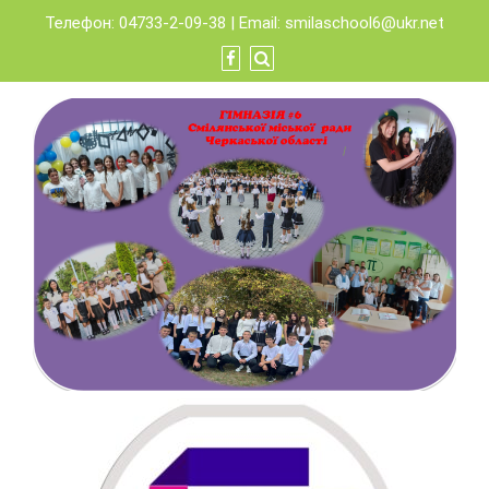
Skip
Телефон: 04733-2-09-38 | Email:
smilaschool6@ukr.net
to
content