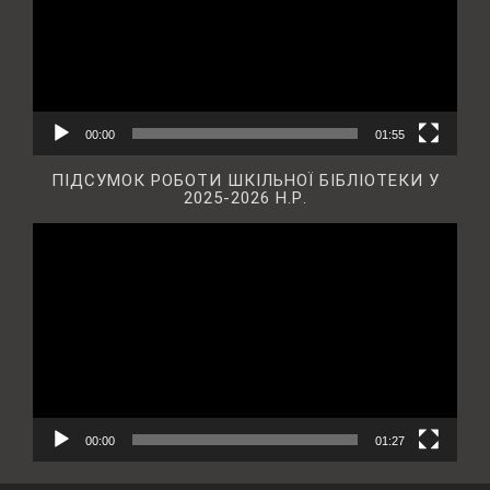
00:00
01:55
ПІДСУМОК РОБОТИ ШКІЛЬНОЇ БІБЛІОТЕКИ У
2025-2026 Н.Р.
Відеопрогравач
00:00
01:27