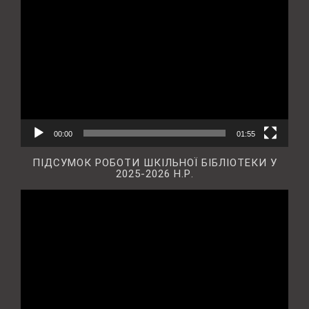
Відеопрогравач
00:00
01:55
ПІДСУМОК РОБОТИ ШКІЛЬНОЇ БІБЛІОТЕКИ У
2025-2026 Н.Р.
Відеопрогравач