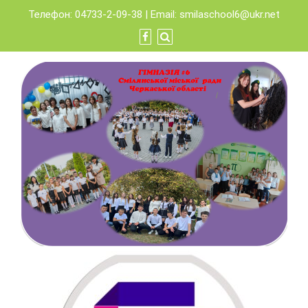
Skip
Телефон: 04733-2-09-38 | Email:
smilaschool6@ukr.net
to
content