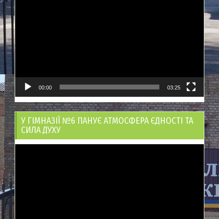
00:00
03:25
У ГІМНАЗІЇ №6 ПАНУЄ АТМОСФЕРА ЄДНОСТІ ТА
СИЛА ДУХУ
Відеопрогравач