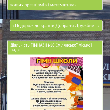
живих організмів і математика»
«Подорож до країни Добра та Дружби» →
Діяльність ГІМНАЗІЇ №6 Смілянської міської
ради