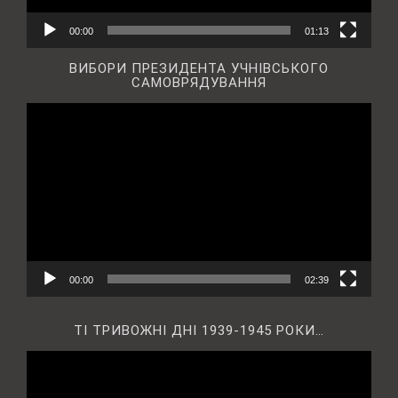
00:00
01:13
ВИБОРИ ПРЕЗИДЕНТА УЧНІВСЬКОГО
САМОВРЯДУВАННЯ
Відеопрогравач
00:00
02:39
ТІ ТРИВОЖНІ ДНІ 1939-1945 РОКИ…
Відеопрогравач