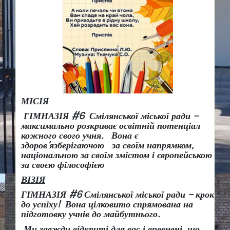
МІСІЯ
ГІМНАЗІЯ #6 Смілянської міської ради –
максимально розкриває освітній потенціал
кожного свого учня.
Вона є
здоров
’
язберігаючою за своїм напрямком,
національною за своїм змістом і європейською
за своєю філософією
ВІЗІЯ
ГІМНАЗІЯ #6 Смілянської міської ради
– крок
до успіху!
Вона
цілковито спрямована на
підготовку учнів до майбутнього.
Ми завжди відкриті для вас і впевнені, що