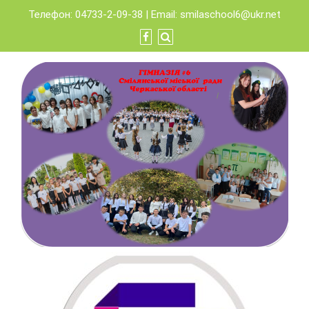
Skip
Телефон: 04733-2-09-38 | Email:
smilaschool6@ukr.net
to
content