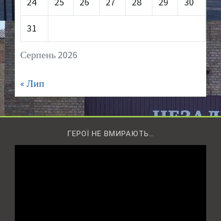
24
25
26
27
28
29
30
31
Серпень 2026
« Лип
ГЕРОЇ НЕ ВМИРАЮТЬ…
Відеопрогравач