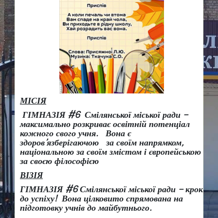
МІСІЯ
ГІМНАЗІЯ #6 Смілянської міської ради –
максимально розкриває освітній потенціал
кожного свого учня.
Вона є
здоров
’
язберігаючою за своїм напрямком,
національною за своїм змістом і європейською
за своєю філософією
ВІЗІЯ
ГІМНАЗІЯ #6 Смілянської міської ради
– крок
до успіху!
Вона
цілковито спрямована на
підготовку учнів до майбутнього.