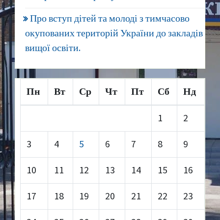
Про вступ дітей та молоді з тимчасово
окупованих територій України до закладів
вищої освіти.
Пн
Вт
Ср
Чт
Пт
Сб
Нд
1
2
3
4
5
6
7
8
9
10
11
12
13
14
15
16
17
18
19
20
21
22
23