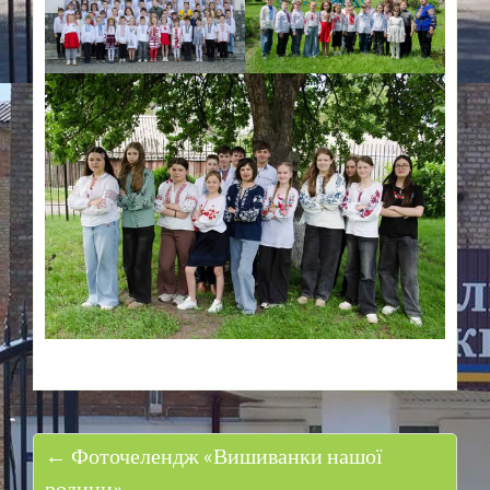
← Фоточелендж «Вишиванки нашої