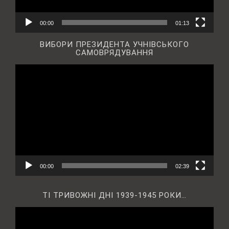
00:00
01:13
ВИБОРИ ПРЕЗИДЕНТА УЧНІВСЬКОГО
САМОВРЯДУВАННЯ
Відеопрогравач
00:00
02:39
ТІ ТРИВОЖНІ ДНІ 1939-1945 РОКИ…
Відеопрогравач