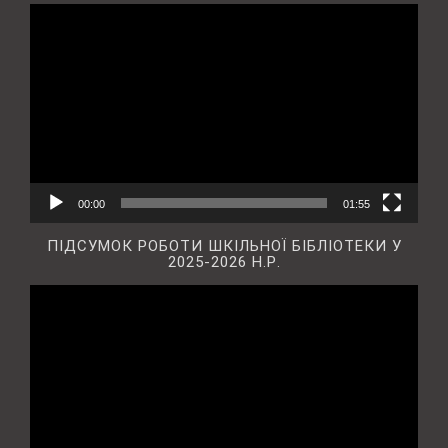
Відеопрогравач
00:00
01:55
ПІДСУМОК РОБОТИ ШКІЛЬНОЇ БІБЛІОТЕКИ У
2025-2026 Н.Р.
Відеопрогравач