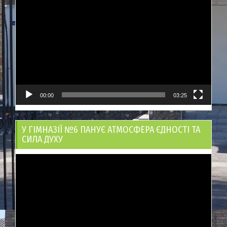
Відеопрогравач
00:00
03:25
У ГІМНАЗІЇ №6 ПАНУЄ АТМОСФЕРА ЄДНОСТІ ТА
СИЛА ДУХУ
Відеопрогравач