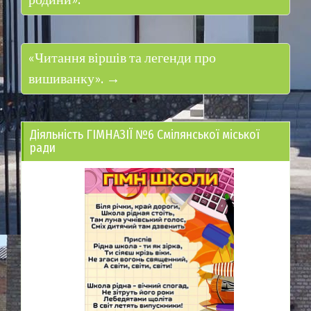
родини».
«Читання віршів та легенди про
вишиванку». →
Діяльність ГІМНАЗІЇ №6 Смілянської міської
ради