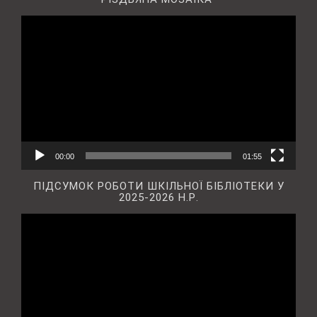
Відеопрогравач
00:00
01:55
ПІДСУМОК РОБОТИ ШКІЛЬНОЇ БІБЛІОТЕКИ У
2025-2026 Н.Р.
Відеопрогравач