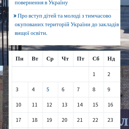
повернення в Україну
Про вступ дітей та молоді з тимчасово
окупованих територій України до закладів
вищої освіти.
Пн
Вт
Ср
Чт
Пт
Сб
Нд
1
2
3
4
5
6
7
8
9
10
11
12
13
14
15
16
17
18
19
20
21
22
23