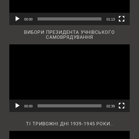
00:00
01:13
ВИБОРИ ПРЕЗИДЕНТА УЧНІВСЬКОГО
САМОВРЯДУВАННЯ
Відеопрогравач
00:00
02:39
ТІ ТРИВОЖНІ ДНІ 1939-1945 РОКИ…
Відеопрогравач