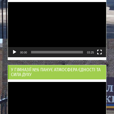
Відеопрогравач
00:00
03:25
У ГІМНАЗІЇ №6 ПАНУЄ АТМОСФЕРА ЄДНОСТІ ТА
СИЛА ДУХУ
Відеопрогравач