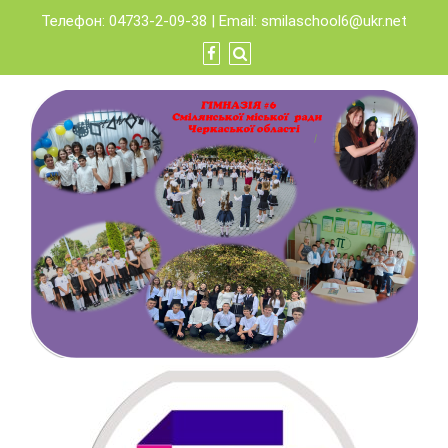
Skip
Телефон: 04733-2-09-38 | Email:
smilaschool6@ukr.net
to
content