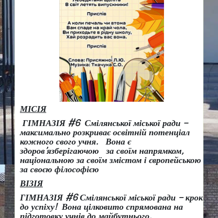
МІСІЯ
ГІМНАЗІЯ #6 Смілянської міської ради –
максимально розкриває освітній потенціал
кожного свого учня.
Вона є
здоров
’
язберігаючою за своїм напрямком,
національною за своїм змістом і європейською
за своєю філософією
ВІЗІЯ
ГІМНАЗІЯ #6 Смілянської міської ради
– крок
до успіху!
Вона
цілковито спрямована на
підготовку учнів до майбутнього.