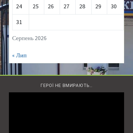
24
25
26
27
28
29
30
31
Серпень 2026
« Лип
ГЕРОЇ НЕ ВМИРАЮТЬ…
Відеопрогравач