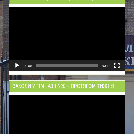
Відеопрогравач
00:00
03:13
ЗАХОДИ У ГІМНАЗІЇ №6 – ПРОТЯГОМ ТИЖНЯ
Відеопрогравач