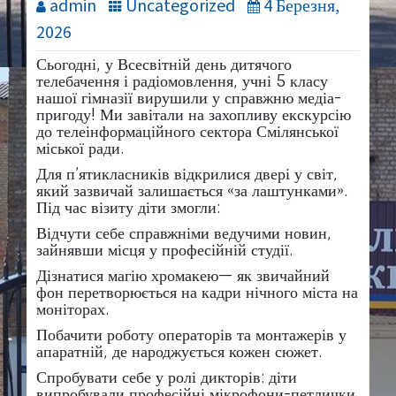
admin
Uncategorized
4 Березня,
2026
Сьогодні, у Всесвітній день дитячого
телебачення і радіомовлення, учні 5 класу
нашої гімназії вирушили у справжню медіа-
пригоду! Ми завітали на захопливу екскурсію
до телеінформаційного сектора Смілянської
міської ради.
​Для п’ятикласників відкрилися двері у світ,
який зазвичай залишається «за лаштунками».
Під час візиту діти змогли:
​Відчути себе справжніми ведучими новин,
зайнявши місця у професійній студії.
​Дізнатися магію хромакею— як звичайний
фон перетворюється на кадри нічного міста на
моніторах.
​Побачити роботу операторів та монтажерів у
апаратній, де народжується кожен сюжет.
​Спробувати себе у ролі дикторів: діти
випробували професійні мікрофони-петлички