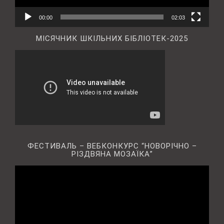
00:00
02:03
МІСЯЧНИК ШКІЛЬНИХ БІБЛІОТЕК-2025
ФЕСТИВАЛЬ – ВЕБКОНКУРС “НОВОРІЧНО –
РІЗДВЯНА МОЗАЇКА”
Відеопрогравач