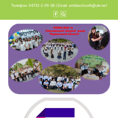
Skip
Телефон: 04733-2-09-38 | Email:
smilaschool6@ukr.net
to
content