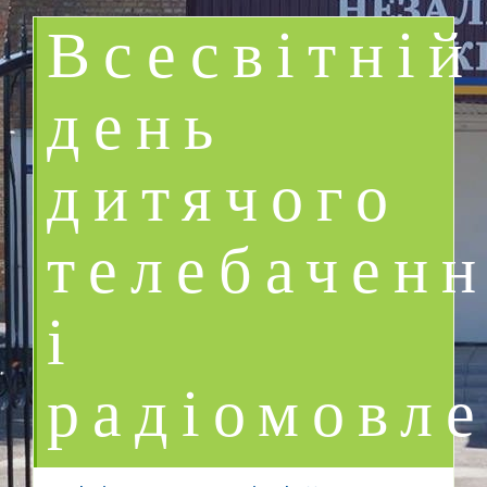
Всесвітній
день
дитячого
телебачен
і
радіомовле