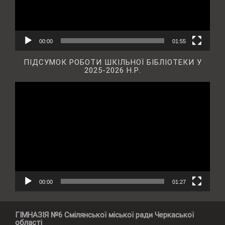
00:00
01:55
ПІДСУМОК РОБОТИ ШКІЛЬНОЇ БІБЛІОТЕКИ У
2025-2026 Н.Р.
Відеопрогравач
00:00
01:27
ГІМНАЗІЯ №6 Смілянської міської ради Черкаської
області