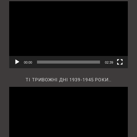
Відеопрогравач
00:00
02:39
ТІ ТРИВОЖНІ ДНІ 1939-1945 РОКИ…
Відеопрогравач