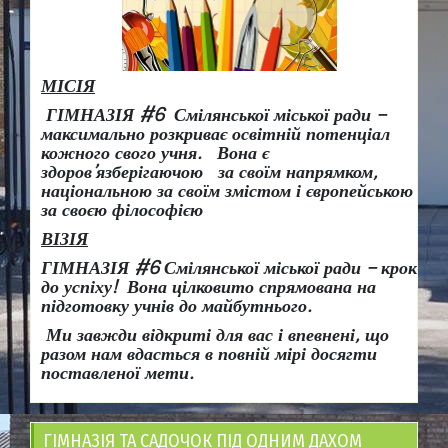
МІСІЯ
ГІМНАЗІЯ #6 Смілянської міської ради –
максимально розкриває освітній потенціал
кожного свого учня.
Вона є
здоров
’
язберігаючою за своїм напрямком,
національною за своїм змістом і європейською
за своєю філософією
ВІЗІЯ
ГІМНАЗІЯ #6 Смілянської міської ради
– крок
до успіху!
Вона
цілковито спрямована на
підготовку учнів до майбутнього.
Ми завжди відкриті для вас і впевнені, що
разом нам вдасться в повній мірі досягти
поставленої мети.
ГІМНАЗІЯ ТА САДОЧОК ПІД ОДНИМ ДАХОМ