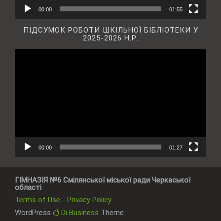
00:00
01:55
ПІДСУМОК РОБОТИ ШКІЛЬНОЇ БІБЛІОТЕКИ У
2025-2026 Н.Р.
Відеопрогравач
00:00
01:27
ГІМНАЗІЯ №6 Смілянської міської ради Черкаської
області
Terms of Use - Privacy Policy
WordPress
Di Business
Theme