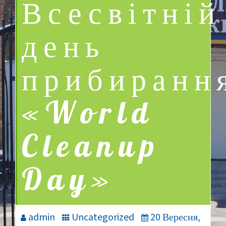
Всесвітній
день
прибиранн
«World
Cleanup
Day»
admin
Uncategorized
20 Вересня,