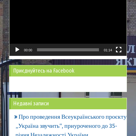
00:00
01:14
Приєднуйтесь на Facebook
Недавні записи
Про проведення Всеукраїнського проєкту
„Україна звучить“, приуроченого до 35-
річчя Незалежності України.