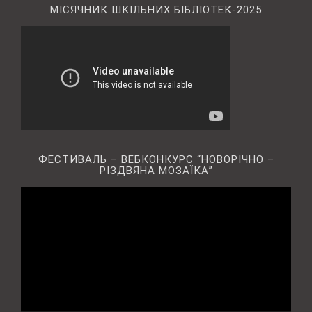
МІСЯЧНИК ШКІЛЬНИХ БІБЛІОТЕК-2025
ФЕСТИВАЛЬ – ВЕБКОНКУРС “НОВОРІЧНО –
РІЗДВЯНА МОЗАЇКА”
Відеопрогравач