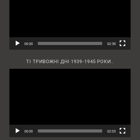
00:00
02:39
ТІ ТРИВОЖНІ ДНІ 1939-1945 РОКИ…
Відеопрогравач
00:00
02:03