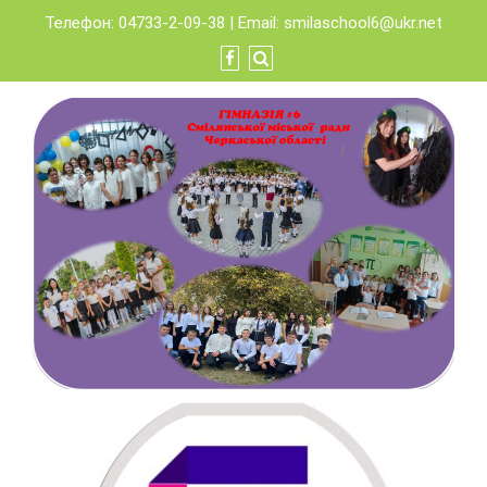
Skip
Телефон: 04733-2-09-38 | Email:
smilaschool6@ukr.net
to
content