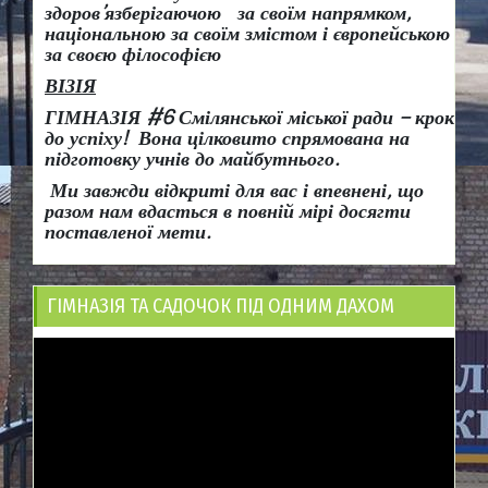
здоров
’
язберігаючою за своїм напрямком,
національною за своїм змістом і європейською
за своєю філософією
ВІЗІЯ
ГІМНАЗІЯ #6 Смілянської міської ради
– крок
до успіху!
Вона
цілковито спрямована на
підготовку учнів до майбутнього.
Ми завжди відкриті для вас і впевнені, що
разом нам вдасться в повній мірі досягти
поставленої мети.
ГІМНАЗІЯ ТА САДОЧОК ПІД ОДНИМ ДАХОМ
Відеопрогравач