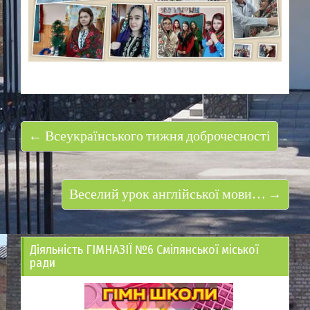
← Всеукраїнського тижня доброчесності
Веселий урок англійської мови… →
Діяльність ГІМНАЗІЇ №6 Смілянської міської
ради