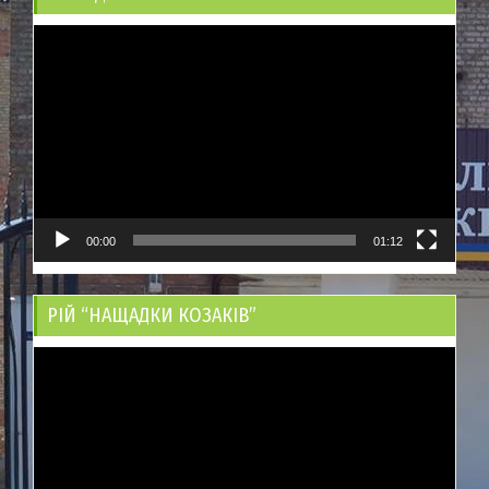
Відеопрогравач
00:00
01:12
РІЙ “НАЩАДКИ КОЗАКІВ”
Відеопрогравач