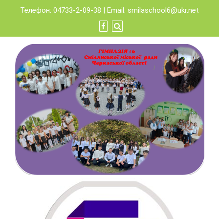
Skip
Телефон: 04733-2-09-38 | Email:
smilaschool6@ukr.net
to
content