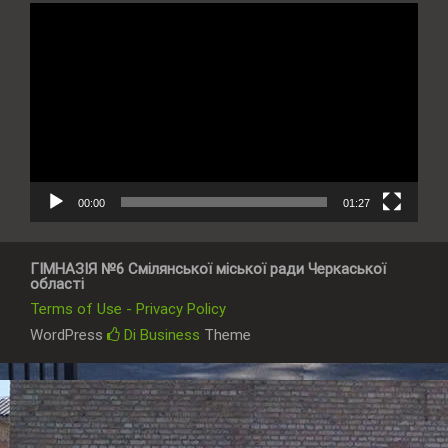
Відеопрогравач
00:00
01:27
ГІМНАЗІЯ №6 Смілянської міської ради Черкаської
області
Terms of Use - Privacy Policy
WordPress
Di Business
Theme