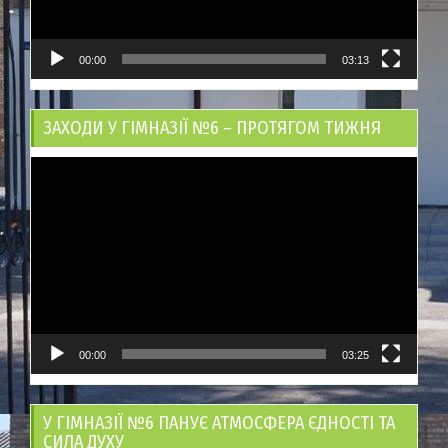
00:00
03:13
ЗАХОДИ У ГІМНАЗІЇ №6 – ПРОТЯГОМ ТИЖНЯ
Відеопрогравач
00:00
03:25
У ГІМНАЗІЇ №6 ПАНУЄ АТМОСФЕРА ЄДНОСТІ ТА
СИЛА ДУХУ