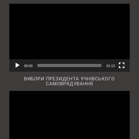
Відеопрогравач
00:00
01:13
ВИБОРИ ПРЕЗИДЕНТА УЧНІВСЬКОГО
САМОВРЯДУВАННЯ
Відеопрогравач