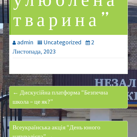
улюблена
тварина”
admin
Uncategorized
2
Листопада, 2023
← Дискусійна платформа “Безпечна
школа – це як?”
Всеукраїнська акція “День юного
натураліста”. →