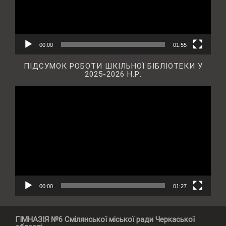
00:00
01:55
ПІДСУМОК РОБОТИ ШКІЛЬНОЇ БІБЛІОТЕКИ У
2025-2026 Н.Р.
Відеопрогравач
00:00
01:27
ГІМНАЗІЯ №6 Смілянської міської ради Черкаської