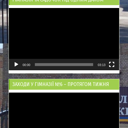
Відеопрогравач
00:00
03:13
ЗАХОДИ У ГІМНАЗІЇ №6 – ПРОТЯГОМ ТИЖНЯ
Відеопрогравач