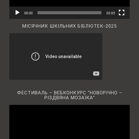
00:00
02:03
МІСЯЧНИК ШКІЛЬНИХ БІБЛІОТЕК-2025
ФЕСТИВАЛЬ – ВЕБКОНКУРС “НОВОРІЧНО –
РІЗДВЯНА МОЗАЇКА”
Відеопрогравач