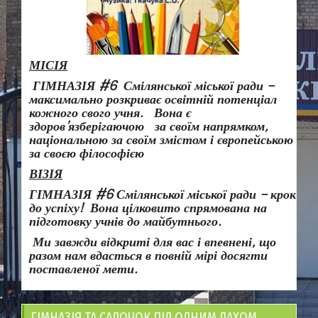
МІСІЯ
ГІМНАЗІЯ #6 Смілянської міської ради –
максимально розкриває освітній потенціал
кожного свого учня.
Вона є
здоров
’
язберігаючою за своїм напрямком,
національною за своїм змістом і європейською
за своєю філософією
ВІЗІЯ
ГІМНАЗІЯ #6 Смілянської міської ради
– крок
до успіху!
Вона
цілковито спрямована на
підготовку учнів до майбутнього.
Ми завжди відкриті для вас і впевнені, що
разом нам вдасться в повній мірі досягти
поставленої мети.
ГІМНАЗІЯ ТА САДОЧОК ПІД ОДНИМ ДАХОМ