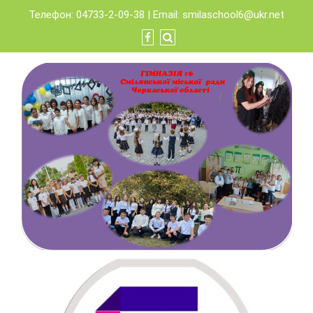
Skip
Телефон: 04733-2-09-38 | Email:
smilaschool6@ukr.net
to
content