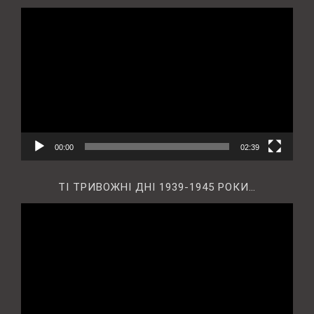
Відеопрогравач
00:00
02:39
ТІ ТРИВОЖНІ ДНІ 1939-1945 РОКИ…
Відеопрогравач