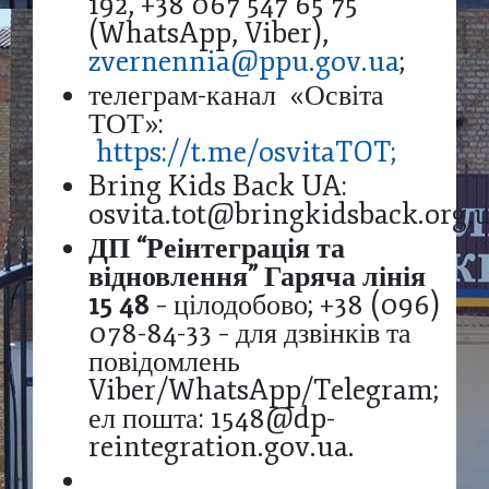
192, +38 067 547 65 75
(WhatsApp, Viber),
zvernennia@ppu.gov.ua
;
телеграм-канал «Освіта
ТОТ»:
https://t.me/osvitaTOT;
Bring Kids Back UA:
osvita.tot@bringkidsback.org,
ДП “Реінтеграція та
відновлення” Гаряча лінія
15 48
– цілодобово; +38 (096)
078-84-33 – для дзвінків та
повідомлень
Viber/WhatsApp/Telegram;
ел пошта: 1548@dp-
reintegration.gov.ua.