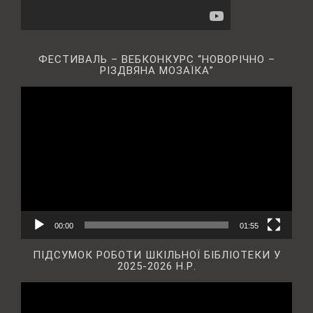
ФЕСТИВАЛЬ – ВЕБКОНКУРС “НОВОРІЧНО –
РІЗДВЯНА МОЗАЇКА”
Відеопрогравач
00:00
01:55
ПІДСУМОК РОБОТИ ШКІЛЬНОЇ БІБЛІОТЕКИ У
2025-2026 Н.Р.
Відеопрогравач