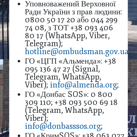
Уповноважений Верховної
Ради України з прав людини:
0800 50 17 20 або 044 299
74 08, з ТОТ +38 093 406
80 17 (WhatsApp, Viber,
Telegram);
hotline@ombudsman.gov.ua
;
ГО «ЦГП «Альменда»: +38
095 136 47 27 (Signal,
Telegram, WhatsApp,
Viber);
info@almenda.org
;
ГО «Донбас SOS»: 0 800
309 110; +38 093 500 69 18
(Telegram, WhatsApp,
Viber);
info@donbasssos.org
;
ГО «КримSOS»: +38 063 077