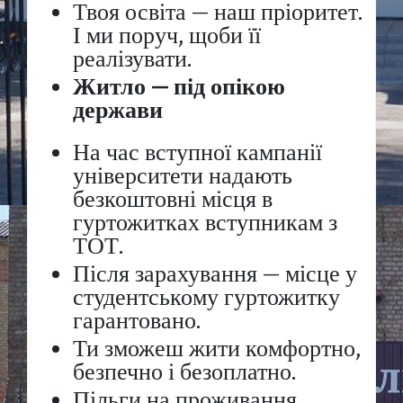
Твоя освіта — наш пріоритет.
І ми поруч, щоби її
реалізувати.
Житло — під опікою
держави
На час вступної кампанії
університети надають
безкоштовні місця в
гуртожитках вступникам з
ТОТ.
Після зарахування — місце у
студентському гуртожитку
гарантовано.
Ти зможеш жити комфортно,
безпечно і безоплатно.
Пільги на проживання