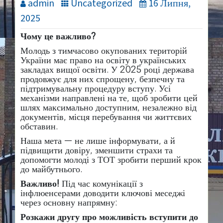
admin
Uncategorized
16 Липня,
2025
Чому це важливо?
Молодь з тимчасово окупованих територій
України має право на освіту в українських
закладах вищої освіти. У 2025 році держава
продовжує для них спрощену, безпечну та
підтримувальну процедуру вступу. Усі
механізми направлені на те, щоб зробити цей
шлях максимально доступним, незалежно від
документів, місця перебування чи життєвих
обставин.
Наша мета — не лише інформувати, а й
підвищити довіру, зменшити страхи та
допомогти молоді з ТОТ зробити перший крок
до майбутнього.
Важливо!
Під час комунікації з
інфлюенсерами доводити ключові меседжі
через основну напрямну:
Розкажи другу про можливість вступити до