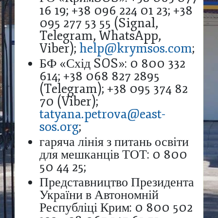
16 19; +38 096 224 01 23; +38
095 277 53 55 (Signal,
Telegram, WhatsApp,
Viber);
help@krymsos.com
;
БФ «Схід SOS»: 0 800 332
614; +38 068 827 2895
(Telegram); +38 095 374 82
70 (Viber);
tatyana.petrova@east-
sos.org
;
гаряча лінія з питань освіти
для мешканців ТОТ: 0 800
50 44 25;
Представництво Президента
України в Автономній
Республіці Крим: 0 800 502