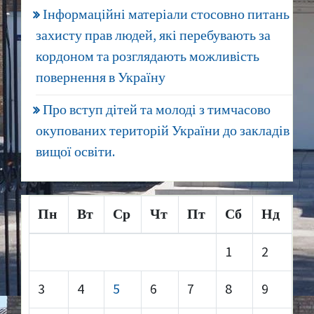
Інформаційні матеріали стосовно питань
захисту прав людей, які перебувають за
кордоном та розглядають можливість
повернення в Україну
Про вступ дітей та молоді з тимчасово
окупованих територій України до закладів
вищої освіти.
Пн
Вт
Ср
Чт
Пт
Сб
Нд
1
2
3
4
5
6
7
8
9