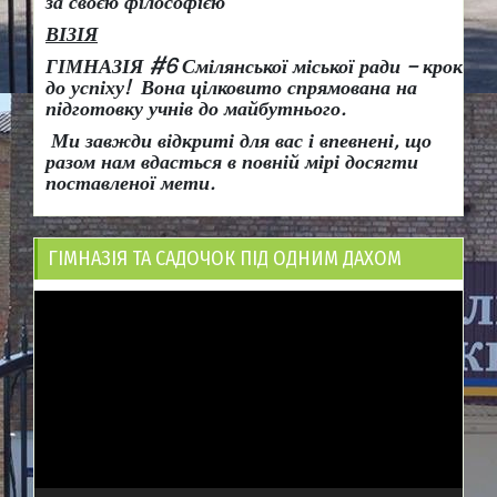
за своєю філософією
ВІЗІЯ
ГІМНАЗІЯ #6 Смілянської міської ради
– крок
до успіху!
Вона
цілковито спрямована на
підготовку учнів до майбутнього.
Ми завжди відкриті для вас і впевнені, що
разом нам вдасться в повній мірі досягти
поставленої мети.
ГІМНАЗІЯ ТА САДОЧОК ПІД ОДНИМ ДАХОМ
Відеопрогравач