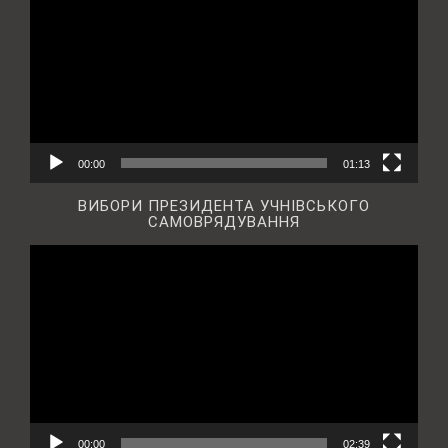
00:00
01:13
ВИБОРИ ПРЕЗИДЕНТА УЧНІВСЬКОГО
САМОВРЯДУВАННЯ
Відеопрогравач
00:00
02:39