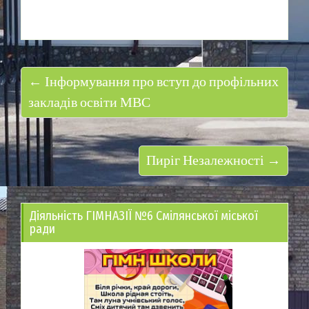
← Інформування про вступ до профільних
закладів освіти МВС
Пиріг Незалежності →
Діяльність ГІМНАЗІЇ №6 Смілянської міської
ради