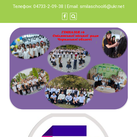
Skip
Телефон: 04733-2-09-38 | Email:
smilaschool6@ukr.net
to
content