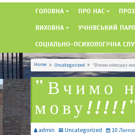
ГОЛОВНА
ПРО НАС
ПРОЗ
ВИХОВНА
УЧНІВСЬКИЙ ПАР
СОЦІАЛЬНО-ПСИХОЛОГІЧНА СЛ
Home
Uncategorized
“Вчимо німецьку мову
“Вчимо н
мову!!!!!
admin
Uncategorized
10 Лютог