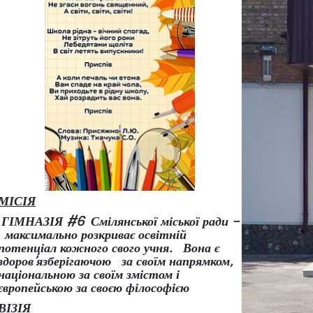
МІСІЯ
ГІМНАЗІЯ #6 Смілянської міської ради –
максимально розкриває освітній
потенціал кожного свого учня.
Вона є
здоров
’
язберігаючою за своїм напрямком,
національною за своїм змістом і
європейською за своєю філософією
ВІЗІЯ