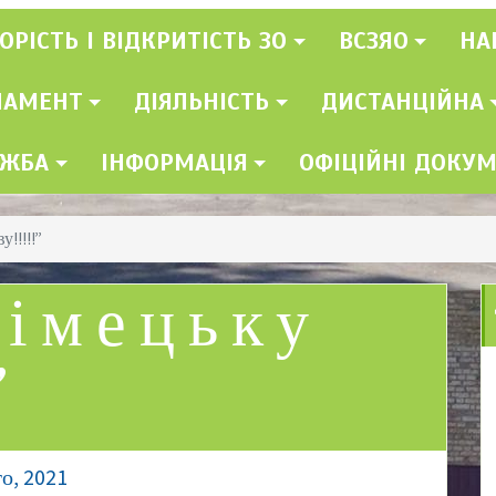
ОРІСТЬ І ВІДКРИТІСТЬ ЗО
ВСЗЯО
НА
ЛАМЕНТ
ДІЯЛЬНІСТЬ
ДИСТАНЦІЙНА
УЖБА
ІНФОРМАЦІЯ
ОФІЦІЙНІ ДОКУ
!!!!!”
імецьку
”
о, 2021