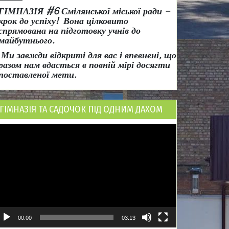
ГІМНАЗІЯ #6 Смілянської міської ради
–
крок до успіху!
Вона
цілковито
спрямована на підготовку учнів до
майбутнього.
Ми завжди відкриті для вас і впевнені, що
разом нам вдасться в повній мірі досягти
поставленої мети.
ГІМНАЗІЯ ТА САДОЧОК ПІД ОДНИМ ДАХОМ
ідеопрогравач
00:00
03:13