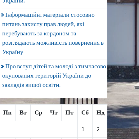
України.
Інформаційні матеріали стосовно
питань захисту прав людей, які
перебувають за кордоном та
розглядають можливість повернення в
Україну
Про вступ дітей та молоді з тимчасово
окупованих територій України до
закладів вищої освіти.
Пн
Вт
Ср
Чт
Пт
Сб
Нд
1
2