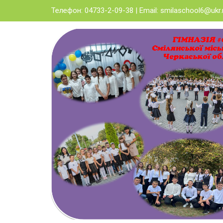
Skip
Телефон: 04733-2-09-38 | Email:
smilaschool6@ukr.
to
content