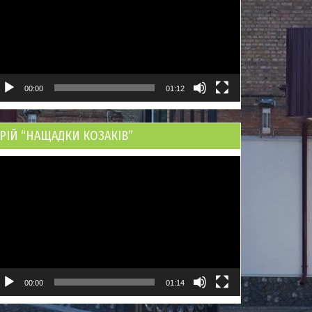
00:00
01:12
РІЙ “НАЩАДКИ КОЗАКІВ”
ідеопрогравач
00:00
01:14