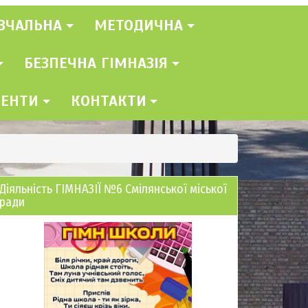
ВЧАЛЬНА
МЕТОДИЧНА
БЕЗПЕЧНА ГІМНАЗІЯ
МЕНТИ
КОНТАКТИ
Діяльність ГІМНАЗІЇ №6 Смілянської міської
ради