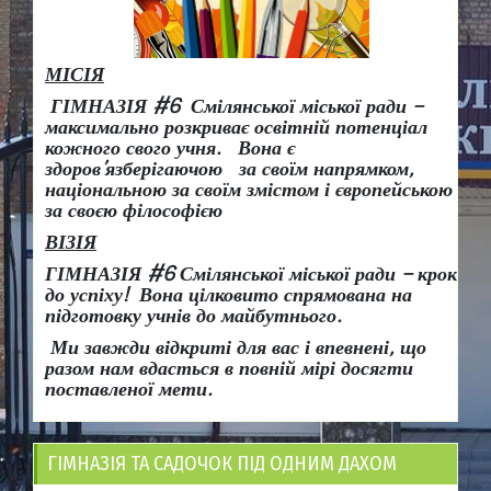
МІСІЯ
ГІМНАЗІЯ #6 Смілянської міської ради –
максимально розкриває освітній потенціал
кожного свого учня.
Вона є
здоров
’
язберігаючою за своїм напрямком,
національною за своїм змістом і європейською
за своєю філософією
ВІЗІЯ
ГІМНАЗІЯ #6 Смілянської міської ради
– крок
до успіху!
Вона
цілковито спрямована на
підготовку учнів до майбутнього.
Ми завжди відкриті для вас і впевнені, що
разом нам вдасться в повній мірі досягти
поставленої мети.
ГІМНАЗІЯ ТА САДОЧОК ПІД ОДНИМ ДАХОМ