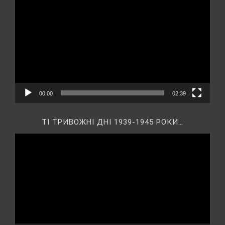
00:00
02:39
ТІ ТРИВОЖНІ ДНІ 1939-1945 РОКИ…
Відеопрогравач