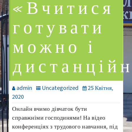
«Вчитися
готувати
можно і
дистанційн
admin
Uncategorized
25 Квітня,
2020
Онлайн вчимо дівчаток бути
справжніми господинями! На відео
конференціях з трудового навчання, під