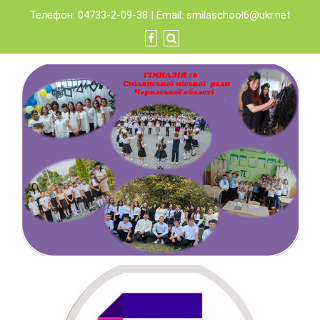
Skip
Телефон: 04733-2-09-38 | Email:
smilaschool6@ukr.net
to
content