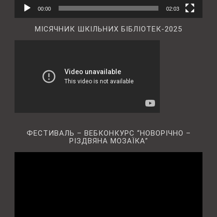
00:00
02:03
МІСЯЧНИК ШКІЛЬНИХ БІБЛІОТЕК-2025
ФЕСТИВАЛЬ – ВЕБКОНКУРС “НОВОРІЧНО –
РІЗДВЯНА МОЗАЇКА”
Відеопрогравач