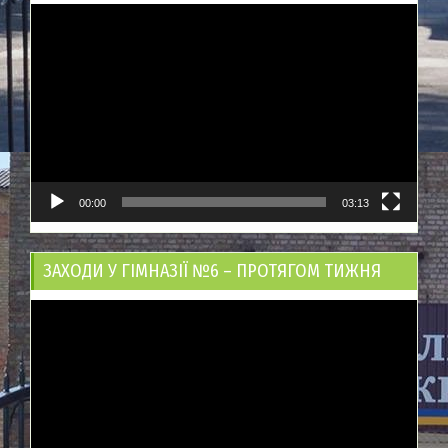
Відеопрогравач
00:00
03:13
ЗАХОДИ У ГІМНАЗІЇ №6 – ПРОТЯГОМ ТИЖНЯ
Відеопрогравач