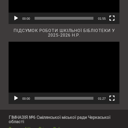
00:00
01:55
ПІДСУМОК РОБОТИ ШКІЛЬНОЇ БІБЛІОТЕКИ У
2025-2026 Н.Р.
Відеопрогравач
00:00
01:27
ГІМНАЗІЯ №6 Смілянської міської ради Черкаської
області