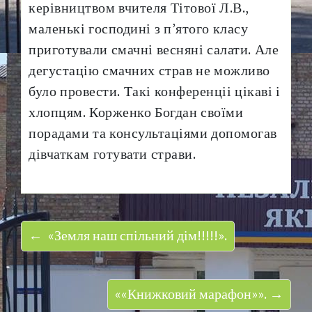
керівництвом вчителя Тітової Л.В.,
маленькі господині
з п’ятого класу
приготували смачні весняні салати. Але
дегустацію смачних страв не можливо
було провести. Такі конференціі цікаві і
хлопцям. Корженко Богдан своїми
порадами та консультаціями допомогав
дівчаткам готувати страви.
← «Земля наш спільний дім!!!!!».
««Книжковий марафон»». →