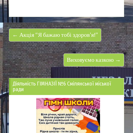
← Акція “Я бажаю тобі здоров’я!”
Виховуємо казкою →
Діяльність ГІМНАЗІЇ №6 Смілянської міської
ради