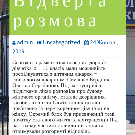
Відверта
розмова
admin
Uncategorized
24 Жовтня,
2019
Сьогодні в рамках тижня основ здоров’я
дівчатка 8 – 11 класів мали можливість
поспілкуватися з дитячим лікарем –
гінекологом лікарні ім. Семашко Бердник
Ольгою Сергіївною. Під час зустрічі з
підлітками лікар розповіла про будову
жіночого організму, статеве дозрівання,
засоби гігієни та багато інших питань,
пов’язаних із перетворенням дівчинки на
жінку. Окремий блок був присвячений темі
початку статевого життя та контрацепції.Під
час заходу учениці ставили питання та
отримували розгорнуті відповіді.