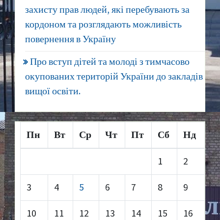
захисту прав людей, які перебувають за
кордоном та розглядають можливість
повернення в Україну
Про вступ дітей та молоді з тимчасово
окупованих територій України до закладів
вищої освіти.
Пн
Вт
Ср
Чт
Пт
Сб
Нд
1
2
3
4
5
6
7
8
9
10
11
12
13
14
15
16