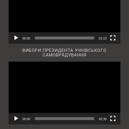
00:00
01:13
ВИБОРИ ПРЕЗИДЕНТА УЧНІВСЬКОГО
САМОВРЯДУВАННЯ
Відеопрогравач
00:00
02:39