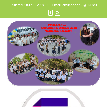
Skip
Телефон: 04733-2-09-38 | Email:
smilaschool6@ukr.net
to
content