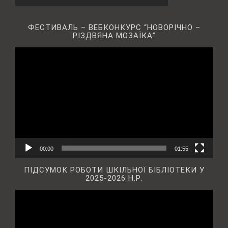
ФЕСТИВАЛЬ – ВЕБКОНКУРС “НОВОРІЧНО –
РІЗДВЯНА МОЗАЇКА”
Відеопрогравач
00:00
01:55
ПІДСУМОК РОБОТИ ШКІЛЬНОЇ БІБЛІОТЕКИ У
2025-2026 Н.Р.
Відеопрогравач