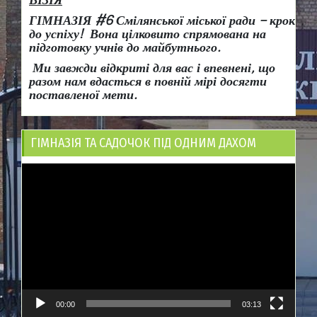
ГІМНАЗІЯ #6 Смілянської міської ради
– крок
до успіху!
Вона
цілковито спрямована на
підготовку учнів до майбутнього.
Ми завжди відкриті для вас і впевнені, що
разом нам вдасться в повній мірі досягти
поставленої мети.
ГІМНАЗІЯ ТА САДОЧОК ПІД ОДНИМ ДАХОМ
Відеопрогравач
00:00
03:13