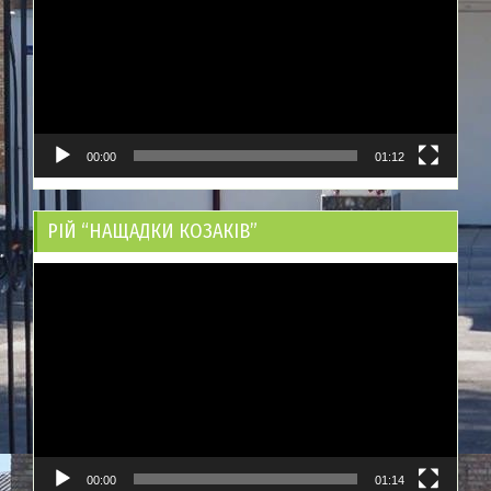
00:00
01:12
РІЙ “НАЩАДКИ КОЗАКІВ”
Відеопрогравач
00:00
01:14