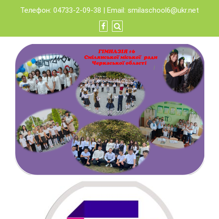
Skip
Телефон: 04733-2-09-38 | Email:
smilaschool6@ukr.net
to
content