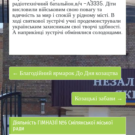
радіотехнічний батальйон,в/ч –А3335. Діти
висловили військовим свою повагу та
вдячність за мир і спокій у рідному місті. В
ході святкової зустрічі учні продемонстрували
українським захисникам свої творчі здібності.
А наприкінці зустрічі обмінялися солодощами.
← Благодійний ярмарок До Дня козацтва
Козацькі забави →
Діяльність ГІМНАЗІЇ №6 Смілянської міської
ради