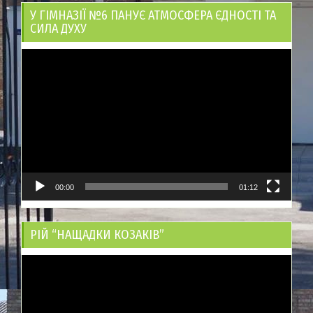
У ГІМНАЗІЇ №6 ПАНУЄ АТМОСФЕРА ЄДНОСТІ ТА
СИЛА ДУХУ
Відеопрогравач
00:00
01:12
РІЙ “НАЩАДКИ КОЗАКІВ”
Відеопрогравач