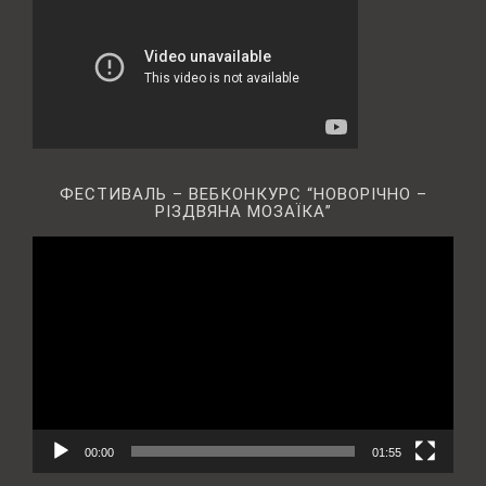
ФЕСТИВАЛЬ – ВЕБКОНКУРС “НОВОРІЧНО –
РІЗДВЯНА МОЗАЇКА”
Відеопрогравач
00:00
01:55