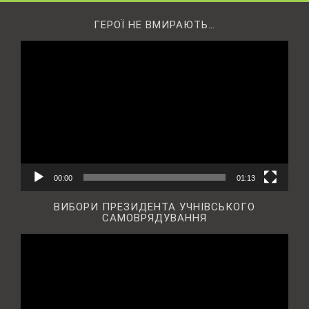
ГЕРОЇ НЕ ВМИРАЮТЬ…
Відеопрогравач
00:00
01:13
ВИБОРИ ПРЕЗИДЕНТА УЧНІВСЬКОГО
САМОВРЯДУВАННЯ
Відеопрогравач