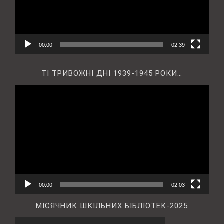
00:00
02:39
ТІ ТРИВОЖНІ ДНІ 1939-1945 РОКИ…
Відеопрогравач
00:00
02:03
МІСЯЧНИК ШКІЛЬНИХ БІБЛІОТЕК-2025