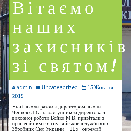
Вітаємо
наших
захисників
зі святом!
admin
Uncategorized
15 Жовтня,
2019
Учні школи разом з директором школи
Чепкою Л.О. та заступником директора з
виховної роботи Бойко М.В. привітали з
професійним святом військовослужбовців
Збройних Сил України – 115- окремий