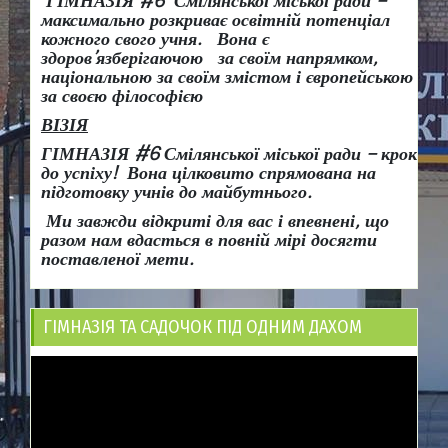
ГІМНАЗІЯ #6 Смілянської міської ради –
максимально розкриває освітній потенціал
кожного свого учня.
Вона є
здоров
’
язберігаючою за своїм напрямком,
національною за своїм змістом і європейською
за своєю філософією
ВІЗІЯ
ГІМНАЗІЯ #6 Смілянської міської ради
– крок
до успіху!
Вона
цілковито спрямована на
підготовку учнів до майбутнього.
Ми завжди відкриті для вас і впевнені, що
разом нам вдасться в повній мірі досягти
поставленої мети.
ГІМНАЗІЯ ТА САДОЧОК ПІД ОДНИМ ДАХОМ
Відеопрогравач