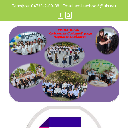
Skip
Телефон: 04733-2-09-38 | Email:
smilaschool6@ukr.net
to
content