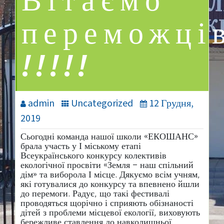
Вітаємо
переможці
!!!!!
admin
Uncategorized
12 Грудня,
2019
Сьогодні команда нашої школи «ЕКОШАНС»
брала участь у І міському етапі
Всеукраїнського конкурсу колективів
екологічної просвіти «Земля – наш спільний
дім» та виборола І місце. Дякуємо всім учням,
які готувалися до конкурсу та впевнено йшли
до перемоги. Радує, що такі фестивалі
проводяться щорічно і сприяють обізнаності
дітей з проблеми місцевої екології, виховують
бережливе ставлення до навколишньої