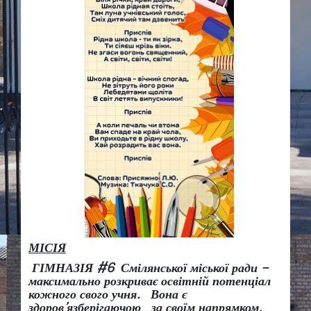
МІСІЯ
ГІМНАЗІЯ #6 Смілянської міської ради –
максимально розкриває освітній потенціал
кожного свого учня.
Вона є
здоров
’
язберігаючою за своїм напрямком,