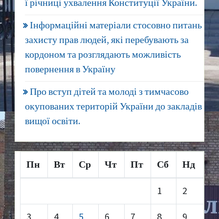
ї річниці ухвалення Конституції України.
Інформаційні матеріали стосовно питань
захисту прав людей, які перебувають за
кордоном та розглядають можливість
повернення в Україну
Про вступ дітей та молоді з тимчасово
окупованих територій України до закладів
вищої освіти.
Пн
Вт
Ср
Чт
Пт
Сб
Нд
1
2
3
4
5
6
7
8
9