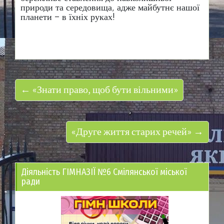
природи та середовища, адже майбутнє нашої
планети – в їхніх руках!
← «Знати право, щоб бути вільними»
«Друге життя старих речей» →
Діяльність ГІМНАЗІЇ №6 Смілянської міської
ради