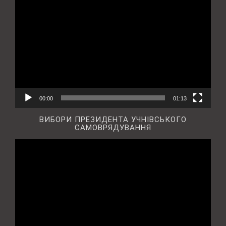
Відеопрогравач
00:00
01:13
ВИБОРИ ПРЕЗИДЕНТА УЧНІВСЬКОГО
САМОВРЯДУВАННЯ
Відеопрогравач