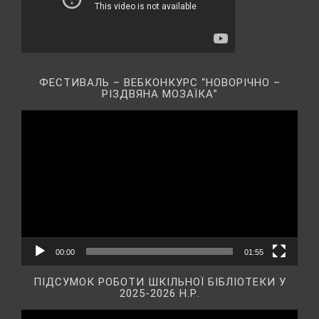
ФЕСТИВАЛЬ – ВЕБКОНКУРС “НОВОРІЧНО –
РІЗДВЯНА МОЗАЇКА”
Відеопрогравач
00:00
01:55
ПІДСУМОК РОБОТИ ШКІЛЬНОЇ БІБЛІОТЕКИ У
2025-2026 Н.Р.
Відеопрогравач