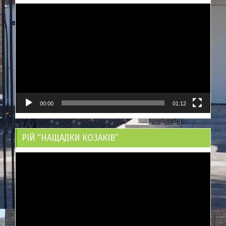
Відеопрогравач
00:00
01:12
РІЙ “НАЩАДКИ КОЗАКІВ”
Відеопрогравач