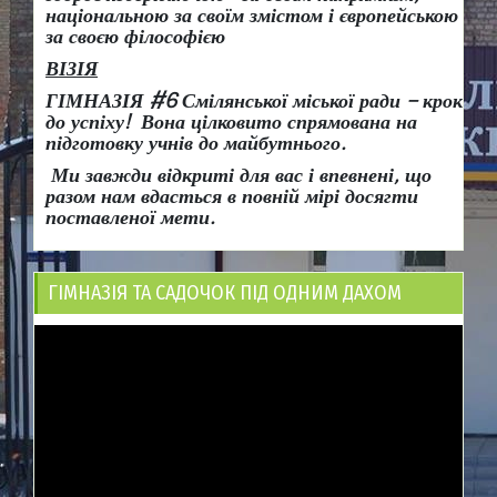
національною за своїм змістом і європейською
за своєю філософією
ВІЗІЯ
ГІМНАЗІЯ #6 Смілянської міської ради
– крок
до успіху!
Вона
цілковито спрямована на
підготовку учнів до майбутнього.
Ми завжди відкриті для вас і впевнені, що
разом нам вдасться в повній мірі досягти
поставленої мети.
ГІМНАЗІЯ ТА САДОЧОК ПІД ОДНИМ ДАХОМ
Відеопрогравач