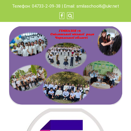
Skip
Телефон: 04733-2-09-38 | Email:
smilaschool6@ukr.net
to
content