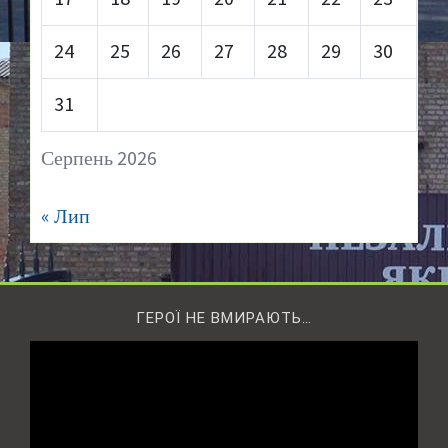
24
25
26
27
28
29
30
31
Серпень 2026
« Лип
ГЕРОЇ НЕ ВМИРАЮТЬ…
Відеопрогравач