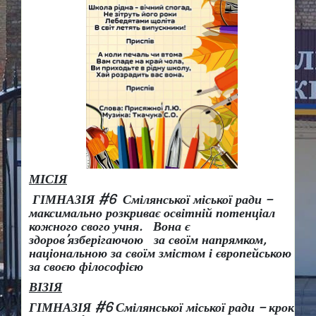
МІСІЯ
ГІМНАЗІЯ #6 Смілянської міської ради –
максимально розкриває освітній потенціал
кожного свого учня.
Вона є
здоров
’
язберігаючою за своїм напрямком,
національною за своїм змістом і європейською
за своєю філософією
ВІЗІЯ
ГІМНАЗІЯ #6 Смілянської міської ради
– крок