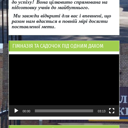
до успіху!
Вона
цілковито спрямована на
підготовку учнів до майбутнього.
Ми завжди відкриті для вас і впевнені, що
разом нам вдасться в повній мірі досягти
поставленої мети.
ГІМНАЗІЯ ТА САДОЧОК ПІД ОДНИМ ДАХОМ
Відеопрогравач
00:00
03:13