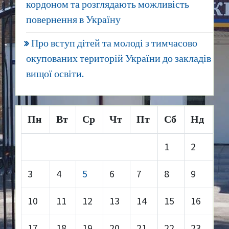
кордоном та розглядають можливість
повернення в Україну
Про вступ дітей та молоді з тимчасово
окупованих територій України до закладів
вищої освіти.
Пн
Вт
Ср
Чт
Пт
Сб
Нд
1
2
3
4
5
6
7
8
9
10
11
12
13
14
15
16
17
18
19
20
21
22
23