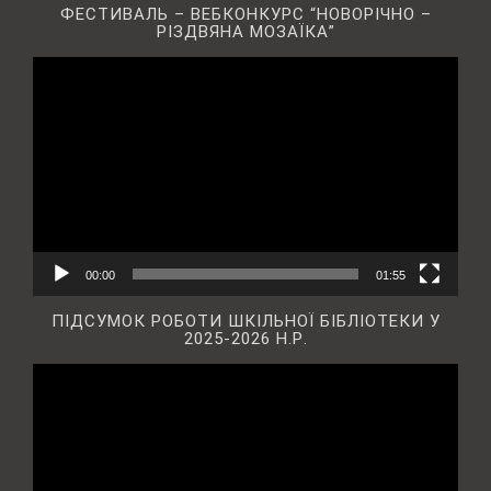
ФЕСТИВАЛЬ – ВЕБКОНКУРС “НОВОРІЧНО –
РІЗДВЯНА МОЗАЇКА”
Відеопрогравач
00:00
01:55
ПІДСУМОК РОБОТИ ШКІЛЬНОЇ БІБЛІОТЕКИ У
2025-2026 Н.Р.
Відеопрогравач