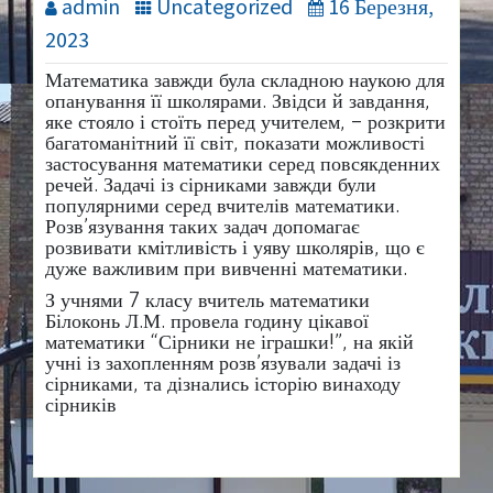
admin
Uncategorized
16 Березня,
2023
Математика завжди була складною наукою для
опанування її школярами. Звідси й завдання,
яке стояло і стоїть перед учителем, – розкрити
багатоманітний її світ, показати можливості
застосування математики серед повсякденних
речей. Задачі із сірниками завжди були
популярними серед вчителів математики.
Розв’язування таких задач допомагає
розвивати кмітливість і уяву школярів, що є
дуже важливим при вивченні математики.
З учнями 7 класу вчитель математики
Білоконь Л.М. провела
годину цікавої
математики “Сірники не іграшки!”, на якій
учні із захопленням розв’язували задачі із
сірниками, та дізнались історію винаходу
сірників