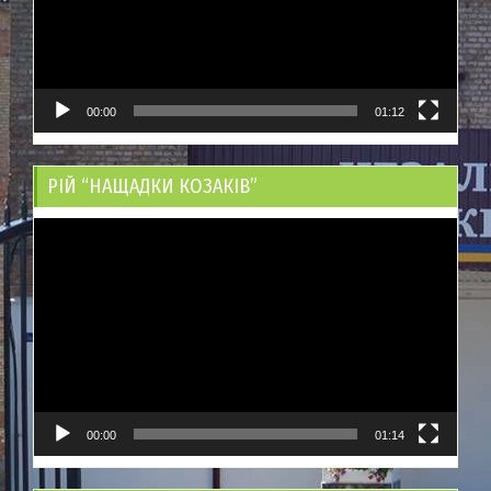
00:00
01:12
РІЙ “НАЩАДКИ КОЗАКІВ”
Відеопрогравач
00:00
01:14