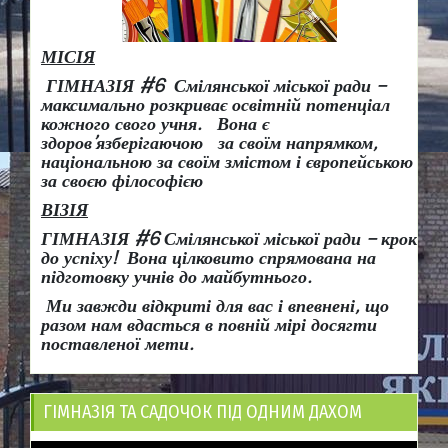
МІСІЯ
ГІМНАЗІЯ #6 Смілянської міської ради –
максимально розкриває освітній потенціал
кожного свого учня.
Вона є
здоров
’
язберігаючою за своїм напрямком,
національною за своїм змістом і європейською
за своєю філософією
ВІЗІЯ
ГІМНАЗІЯ #6 Смілянської міської ради
– крок
до успіху!
Вона
цілковито спрямована на
підготовку учнів до майбутнього.
Ми завжди відкриті для вас і впевнені, що
разом нам вдасться в повній мірі досягти
поставленої мети.
ГІМНАЗІЯ ТА САДОЧОК ПІД ОДНИМ ДАХОМ