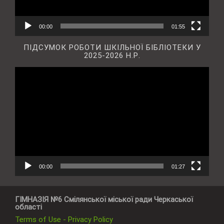
00:00
01:55
ПІДСУМОК РОБОТИ ШКІЛЬНОЇ БІБЛІОТЕКИ У
2025-2026 Н.Р.
Відеопрогравач
00:00
01:27
ГІМНАЗІЯ №6 Смілянської міської ради Черкаської
області
Terms of Use - Privacy Policy