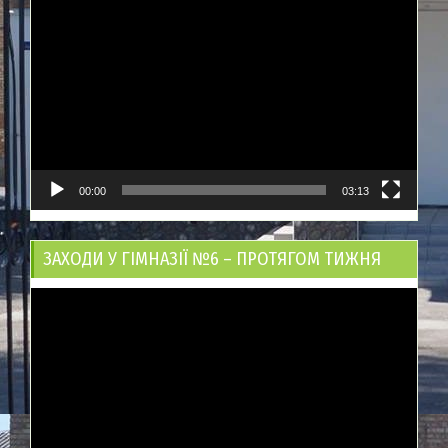
Відеопрогравач
00:00
03:13
ЗАХОДИ У ГІМНАЗІЇ №6 – ПРОТЯГОМ ТИЖНЯ
Відеопрогравач