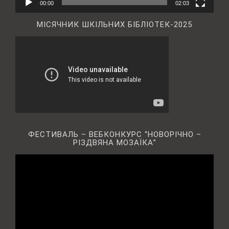
00:00
02:03
МІСЯЧНИК ШКІЛЬНИХ БІБЛІОТЕК-2025
ФЕСТИВАЛЬ – ВЕБКОНКУРС “НОВОРІЧНО –
РІЗДВЯНА МОЗАЇКА”
Відеопрогравач