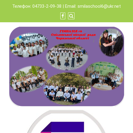
Skip
Телефон: 04733-2-09-38 | Email:
smilaschool6@ukr.net
to
content