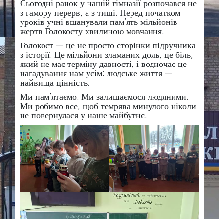
Сьогодні ранок у нашій гімназії розпочався не
з гамору перерв, а з тиші. Перед початком
уроків учні вшанували пам’ять мільйонів
жертв Голокосту хвилиною мовчання.
​Голокост — це не просто сторінки підручника
з історії. Це мільйони зламаних доль, це біль,
який не має терміну давності, і водночас це
нагадування нам усім: людське життя —
найвища цінність.
​Ми пам’ятаємо. Ми залишаємося людяними.
Ми робимо все, щоб темрява минулого ніколи
не повернулася у наше майбутнє.