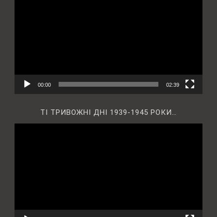
00:00
02:39
ТІ ТРИВОЖНІ ДНІ 1939-1945 РОКИ…
Відеопрогравач