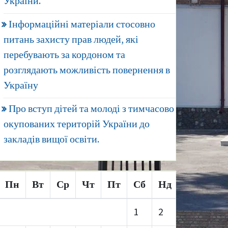
України.
Інформаційні матеріали стосовно
питань захисту прав людей, які
перебувають за кордоном та
розглядають можливість повернення в
Україну
Про вступ дітей та молоді з тимчасово
окупованих територій України до
закладів вищої освіти.
Пн
Вт
Ср
Чт
Пт
Сб
Нд
1
2