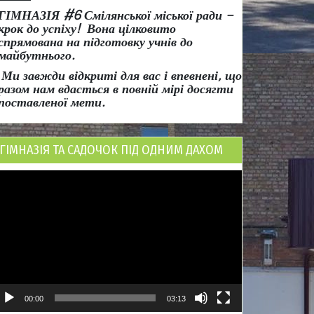
ГІМНАЗІЯ #6 Смілянської міської ради
–
крок до успіху!
Вона
цілковито
спрямована на підготовку учнів до
майбутнього.
Ми завжди відкриті для вас і впевнені, що
разом нам вдасться в повній мірі досягти
поставленої мети.
ГІМНАЗІЯ ТА САДОЧОК ПІД ОДНИМ ДАХОМ
ідеопрогравач
00:00
03:13