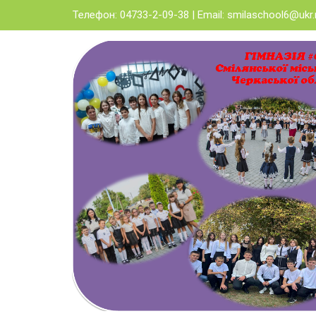
Skip
Телефон: 04733-2-09-38 | Email:
smilaschool6@ukr.
to
content