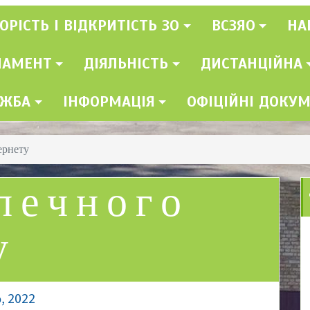
ОРІСТЬ І ВІДКРИТІСТЬ ЗО
ВСЗЯО
НА
ЛАМЕНТ
ДІЯЛЬНІСТЬ
ДИСТАНЦІЙНА
УЖБА
ІНФОРМАЦІЯ
ОФІЦІЙНІ ДОКУ
ернету
печного
у
, 2022