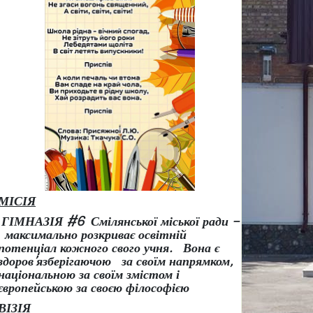
МІСІЯ
ГІМНАЗІЯ #6 Смілянської міської ради –
максимально розкриває освітній
потенціал кожного свого учня.
Вона є
здоров
’
язберігаючою за своїм напрямком,
національною за своїм змістом і
європейською за своєю філософією
ВІЗІЯ