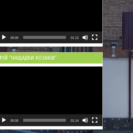
00:00
01:12
РІЙ “НАЩАДКИ КОЗАКІВ”
ідеопрогравач
00:00
01:14