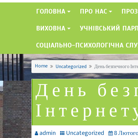
ГОЛОВНА
ПРО НАС
ПРОЗ
ВИХОВНА
УЧНІВСЬКИЙ ПАР
СОЦІАЛЬНО-ПСИХОЛОГІЧНА СЛ
Home
Uncategorized
День безпечного Інт
День без
Інтернет
admin
Uncategorized
8 Лютого