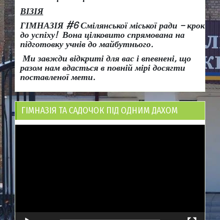
ВІЗІЯ
ГІМНАЗІЯ #6 Смілянської міської ради
– крок
до успіху!
Вона
цілковито спрямована на
підготовку учнів до майбутнього.
Ми завжди відкриті для вас і впевнені, що
разом нам вдасться в повній мірі досягти
поставленої мети.
ГІМНАЗІЯ ТА САДОЧОК ПІД ОДНИМ ДАХОМ
Відеопрогравач