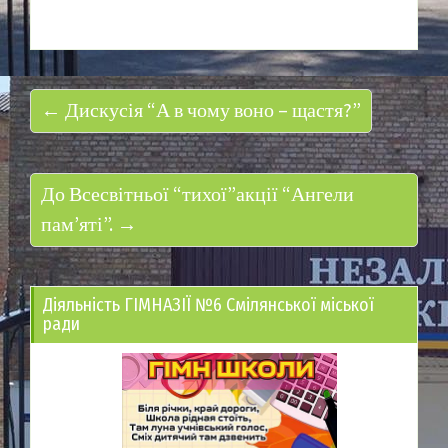
← Дискусія “А в чому воно – щастя?”
До Всесвітньої “тихої”акції “Ангели
пам’яті”. →
Діяльність ГІМНАЗІЇ №6 Смілянської міської
ради