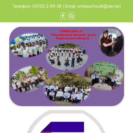
Skip
Телефон: 04733-2-09-38 | Email:
smilaschool6@ukr.net
to
content