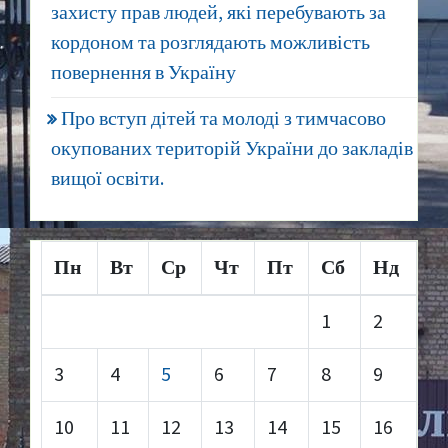
захисту прав людей, які перебувають за
кордоном та розглядають можливість
повернення в Україну
Про вступ дітей та молоді з тимчасово
окупованих територій України до закладів
вищої освіти.
Пн
Вт
Ср
Чт
Пт
Сб
Нд
1
2
3
4
5
6
7
8
9
10
11
12
13
14
15
16