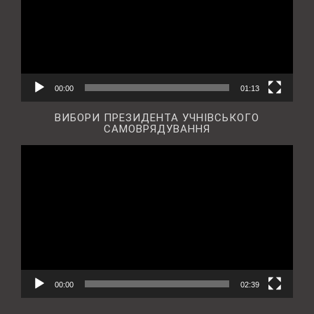
00:00
01:13
ВИБОРИ ПРЕЗИДЕНТА УЧНІВСЬКОГО
САМОВРЯДУВАННЯ
Відеопрогравач
00:00
02:39