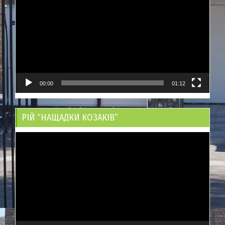
00:00
01:12
РІЙ “НАЩАДКИ КОЗАКІВ”
Відеопрогравач