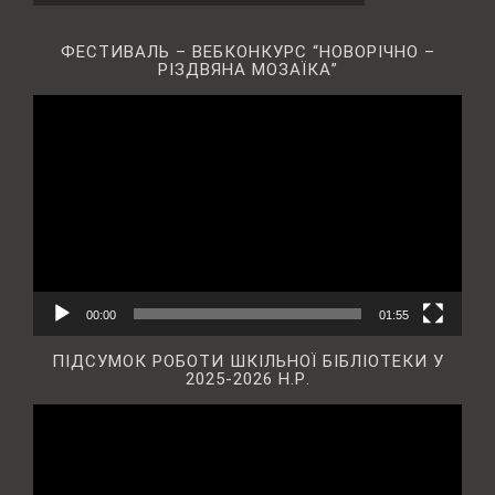
ФЕСТИВАЛЬ – ВЕБКОНКУРС “НОВОРІЧНО –
РІЗДВЯНА МОЗАЇКА”
Відеопрогравач
00:00
01:55
ПІДСУМОК РОБОТИ ШКІЛЬНОЇ БІБЛІОТЕКИ У
2025-2026 Н.Р.
Відеопрогравач