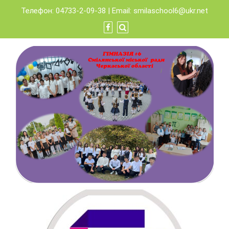
Skip
Телефон: 04733-2-09-38 | Email:
smilaschool6@ukr.net
to
content