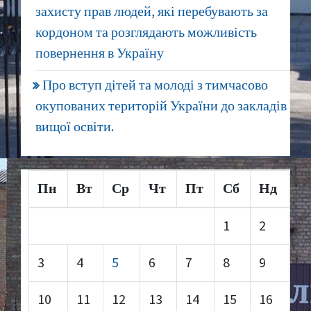
захисту прав людей, які перебувають за
кордоном та розглядають можливість
повернення в Україну
Про вступ дітей та молоді з тимчасово
окупованих територій України до закладів
вищої освіти.
Пн
Вт
Ср
Чт
Пт
Сб
Нд
1
2
3
4
5
6
7
8
9
10
11
12
13
14
15
16