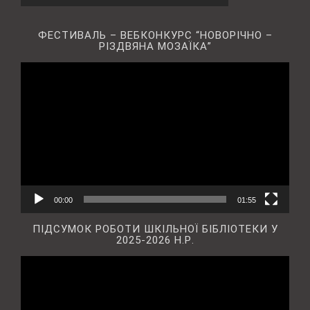
ФЕСТИВАЛЬ – ВЕБКОНКУРС “НОВОРІЧНО –
РІЗДВЯНА МОЗАЇКА”
Відеопрогравач
00:00
01:55
ПІДСУМОК РОБОТИ ШКІЛЬНОЇ БІБЛІОТЕКИ У
2025-2026 Н.Р.
Відеопрогравач