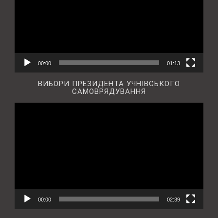
00:00
01:13
ВИБОРИ ПРЕЗИДЕНТА УЧНІВСЬКОГО
САМОВРЯДУВАННЯ
Відеопрогравач
00:00
02:39