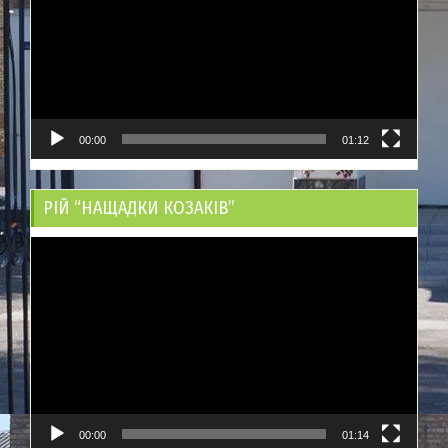
00:00
01:12
РІЙ “НАЩАДКИ КОЗАКІВ”
Відеопрогравач
00:00
01:14