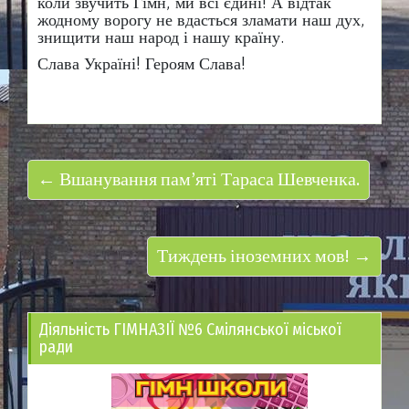
коли звучить Гімн, ми всі єдині! А відтак
жодному ворогу не вдасться зламати наш дух,
знищити наш народ і нашу країну.
Слава Україні! Героям Слава!
← Вшанування пам’яті Тараса Шевченка.
Тиждень іноземних мов! →
Діяльність ГІМНАЗІЇ №6 Смілянської міської
ради