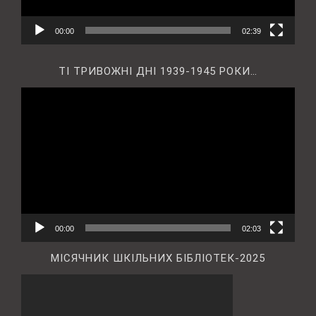
00:00
02:39
ТІ ТРИВОЖНІ ДНІ 1939-1945 РОКИ…
Відеопрогравач
00:00
02:03
МІСЯЧНИК ШКІЛЬНИХ БІБЛІОТЕК-2025