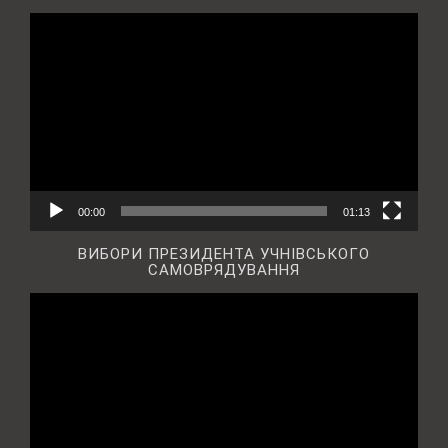
Відеопрогравач
00:00
01:13
ВИБОРИ ПРЕЗИДЕНТА УЧНІВСЬКОГО
САМОВРЯДУВАННЯ
Відеопрогравач