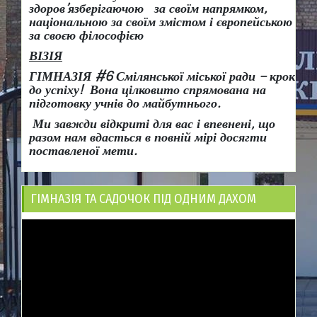
здоров
’
язберігаючою за своїм напрямком,
національною за своїм змістом і європейською
за своєю філософією
ВІЗІЯ
ГІМНАЗІЯ #6 Смілянської міської ради
– крок
до успіху!
Вона
цілковито спрямована на
підготовку учнів до майбутнього.
Ми завжди відкриті для вас і впевнені, що
разом нам вдасться в повній мірі досягти
поставленої мети.
ГІМНАЗІЯ ТА САДОЧОК ПІД ОДНИМ ДАХОМ
Відеопрогравач