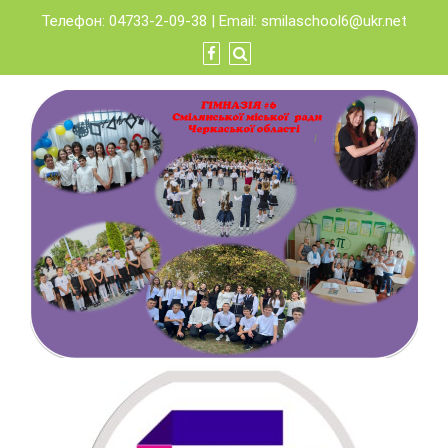
Skip
Телефон: 04733-2-09-38 | Email:
smilaschool6@ukr.net
to
content