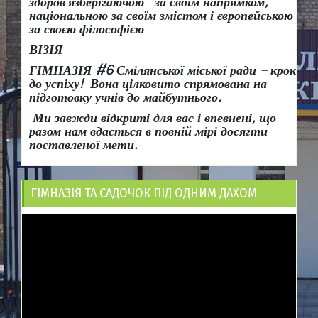
здоров
’
язберігаючою за своїм напрямком,
національною за своїм змістом і європейською
за своєю філософією
ВІЗІЯ
ГІМНАЗІЯ #6 Смілянської міської ради
– крок
до успіху!
Вона
цілковито спрямована на
підготовку учнів до майбутнього.
Ми завжди відкриті для вас і впевнені, що
разом нам вдасться в повній мірі досягти
поставленої мети.
ГІМНАЗІЯ ТА САДОЧОК ПІД ОДНИМ ДАХОМ
Відеопрогравач