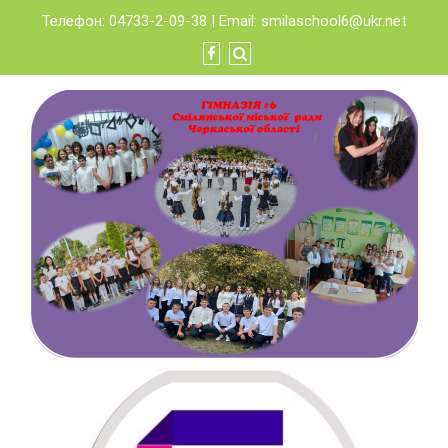
Skip
Телефон: 04733-2-09-38 | Email:
smilaschool6@ukr.net
to
content