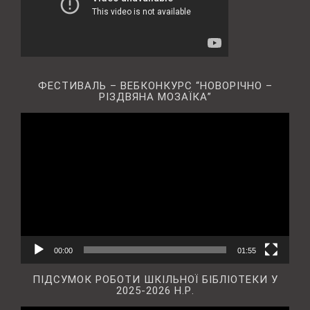
ФЕСТИВАЛЬ – ВЕБКОНКУРС “НОВОРІЧНО –
РІЗДВЯНА МОЗАЇКА”
Відеопрогравач
00:00
01:55
ПІДСУМОК РОБОТИ ШКІЛЬНОЇ БІБЛІОТЕКИ У
2025-2026 Н.Р.