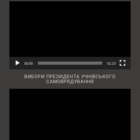
Відеопрогравач
00:00
01:13
ВИБОРИ ПРЕЗИДЕНТА УЧНІВСЬКОГО
САМОВРЯДУВАННЯ
Відеопрогравач