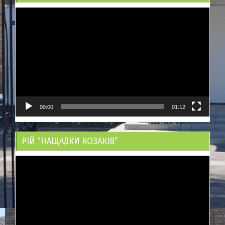
Відеопрогравач
00:00
01:12
РІЙ “НАЩАДКИ КОЗАКІВ”
Відеопрогравач