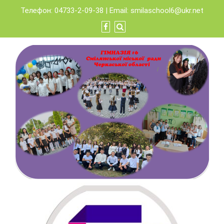
Skip
Телефон: 04733-2-09-38 | Email:
smilaschool6@ukr.net
to
content