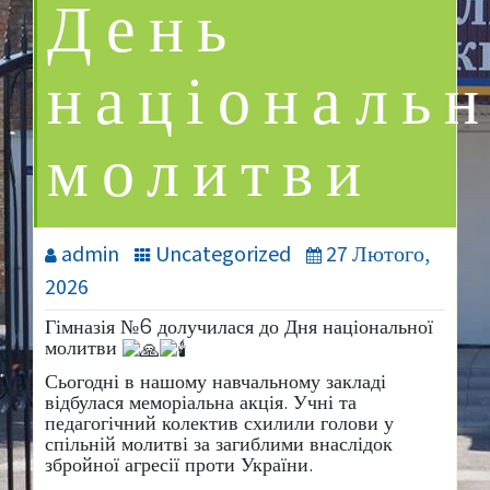
День
національн
молитви
admin
Uncategorized
27 Лютого,
2026
Гімназія №6 долучилася до Дня національної
молитви
​Сьогодні в нашому навчальному закладі
відбулася меморіальна акція. Учні та
педагогічний колектив схилили голови у
спільній молитві за загиблими внаслідок
збройної агресії проти України.