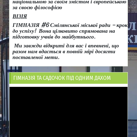
національною за своїм змістом і європейською
за своєю філософією
ВІЗІЯ
ГІМНАЗІЯ #6 Смілянської міської ради
– крок
до успіху!
Вона
цілковито спрямована на
підготовку учнів до майбутнього.
Ми завжди відкриті для вас і впевнені, що
разом нам вдасться в повній мірі досягти
поставленої мети.
ГІМНАЗІЯ ТА САДОЧОК ПІД ОДНИМ ДАХОМ
Відеопрогравач