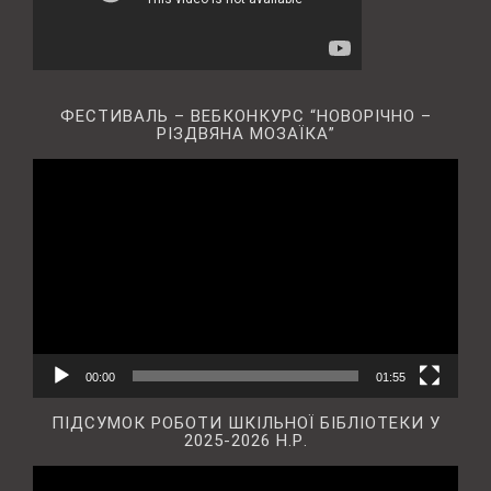
ФЕСТИВАЛЬ – ВЕБКОНКУРС “НОВОРІЧНО –
РІЗДВЯНА МОЗАЇКА”
Відеопрогравач
00:00
01:55
ПІДСУМОК РОБОТИ ШКІЛЬНОЇ БІБЛІОТЕКИ У
2025-2026 Н.Р.
Відеопрогравач