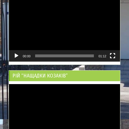
Відеопрогравач
00:00
01:12
РІЙ “НАЩАДКИ КОЗАКІВ”
Відеопрогравач