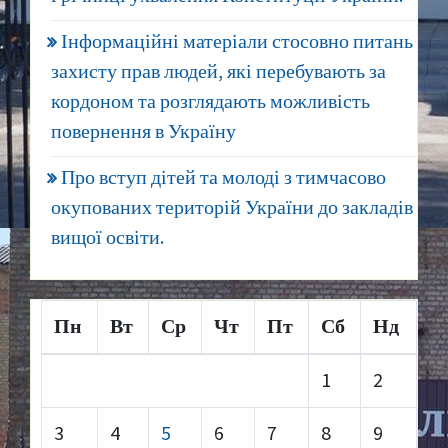
Інформаційні матеріали стосовно питань
захисту прав людей, які перебувають за
кордоном та розглядають можливість
повернення в Україну
Про вступ дітей та молоді з тимчасово
окупованих територій України до закладів
вищої освіти.
Пн
Вт
Ср
Чт
Пт
Сб
Нд
1
2
3
4
5
6
7
8
9