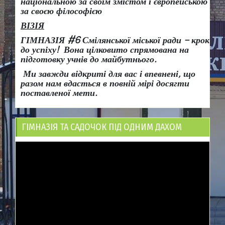
національною за своїм змістом і європейською
за своєю філософією
ВІЗІЯ
ГІМНАЗІЯ #6 Смілянської міської ради
– крок
до успіху!
Вона
цілковито спрямована на
підготовку учнів до майбутнього.
Ми завжди відкриті для вас і впевнені, що
разом нам вдасться в повній мірі досягти
поставленої мети.
ГІМНАЗІЯ ТА САДОЧОК ПІД ОДНИМ ДАХОМ
Відеопрогравач