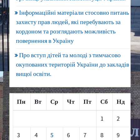
Інформаційні матеріали стосовно питань
захисту прав людей, які перебувають за
кордоном та розглядають можливість
повернення в Україну
Про вступ дітей та молоді з тимчасово
окупованих територій України до закладів
вищої освіти.
Пн
Вт
Ср
Чт
Пт
Сб
Нд
1
2
3
4
5
6
7
8
9