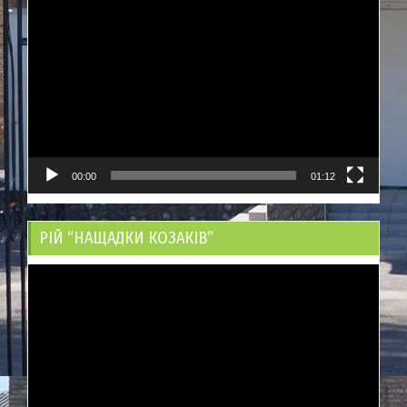
Відеопрогравач
00:00
01:12
РІЙ “НАЩАДКИ КОЗАКІВ”
Відеопрогравач