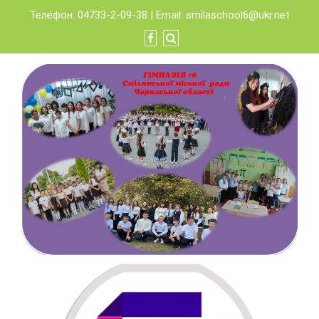
Skip
Телефон: 04733-2-09-38 | Email:
smilaschool6@ukr.net
to
content