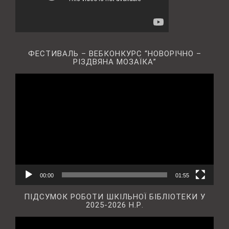
ФЕСТИВАЛЬ – ВЕБКОНКУРС “НОВОРІЧНО –
РІЗДВЯНА МОЗАЇКА”
Відеопрогравач
00:00
01:55
ПІДСУМОК РОБОТИ ШКІЛЬНОЇ БІБЛІОТЕКИ У
2025-2026 Н.Р.
Відеопрогравач