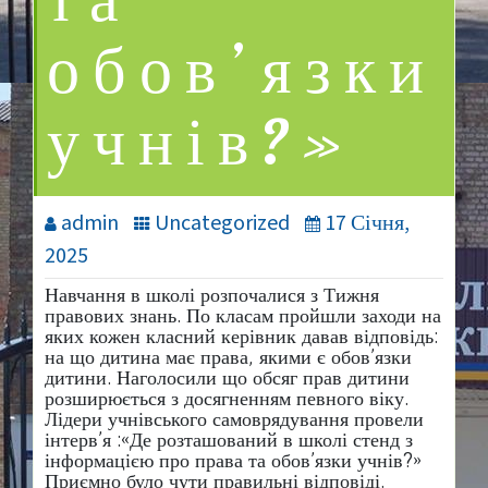
та
обов’язки
учнів?»
admin
Uncategorized
17 Січня,
2025
Навчання в школі розпочалися з Тижня
правових знань. По класам пройшли заходи на
яких кожен класний керівник давав відповідь:
на що дитина має права, якими є обов’язки
дитини. Наголосили що обсяг прав дитини
розширюється з досягненням певного віку.
Лідери учнівського самоврядування провели
інтерв’я :«Де розташований в школі стенд з
інформацією про права та обов’язки учнів?»
Приємно було чути правильні відповіді.