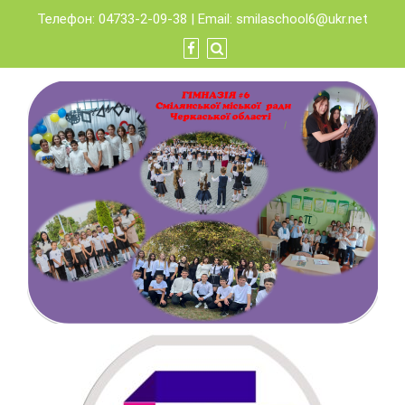
Skip
Телефон: 04733-2-09-38 | Email:
smilaschool6@ukr.net
to
content