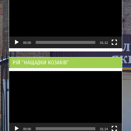
00:00
01:12
РІЙ “НАЩАДКИ КОЗАКІВ”
Відеопрогравач
00:00
01:14