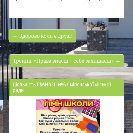
← Здорово коли є друзі!
Тренінг «Права знаєш – себе захищаєш» →
Діяльність ГІМНАЗІЇ №6 Смілянської міської
ради