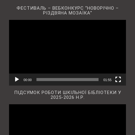
ФЕСТИВАЛЬ – ВЕБКОНКУРС “НОВОРІЧНО –
РІЗДВЯНА МОЗАЇКА”
Відеопрогравач
00:00
01:55
ПІДСУМОК РОБОТИ ШКІЛЬНОЇ БІБЛІОТЕКИ У
2025-2026 Н.Р.
Відеопрогравач