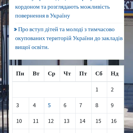
кордоном та розглядають можливість
повернення в Україну
Про вступ дітей та молоді з тимчасово
окупованих територій України до закладів
вищої освіти.
Пн
Вт
Ср
Чт
Пт
Сб
Нд
1
2
3
4
5
6
7
8
9
10
11
12
13
14
15
16