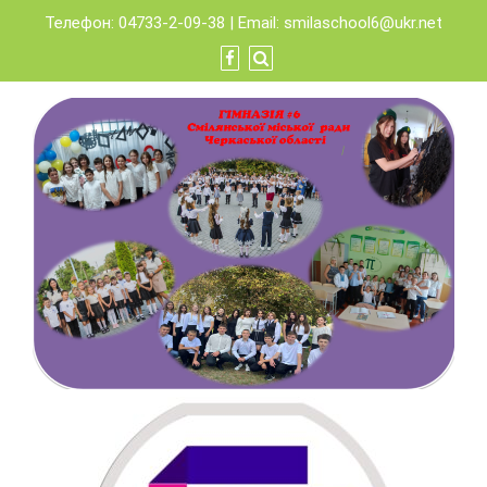
Skip
Телефон: 04733-2-09-38 | Email:
smilaschool6@ukr.net
to
content