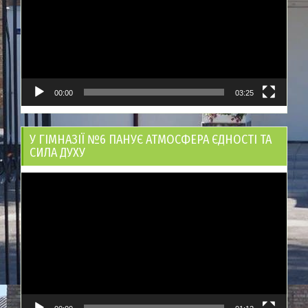
00:00
03:25
У ГІМНАЗІЇ №6 ПАНУЄ АТМОСФЕРА ЄДНОСТІ ТА
СИЛА ДУХУ
Відеопрогравач