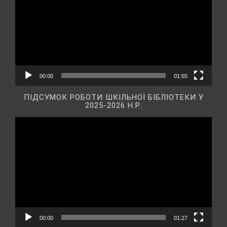
00:00
01:55
ПІДСУМОК РОБОТИ ШКІЛЬНОЇ БІБЛІОТЕКИ У
2025-2026 Н.Р.
Відеопрогравач
00:00
01:27