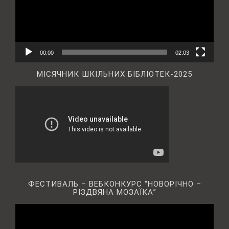
00:00
02:03
МІСЯЧНИК ШКІЛЬНИХ БІБЛІОТЕК-2025
ФЕСТИВАЛЬ – ВЕБКОНКУРС “НОВОРІЧНО –
РІЗДВЯНА МОЗАЇКА”
Відеопрогравач