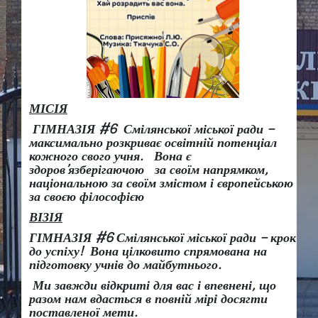
МІСІЯ
ГІМНАЗІЯ #6 Смілянської міської ради –
максимально розкриває освітній потенціал
кожного свого учня.
Вона є
здоров
’
язберігаючою за своїм напрямком,
національною за своїм змістом і європейською
за своєю філософією
ВІЗІЯ
ГІМНАЗІЯ #6 Смілянської міської ради
– крок
до успіху!
Вона
цілковито спрямована на
підготовку учнів до майбутнього.
Ми завжди відкриті для вас і впевнені, що
разом нам вдасться в повній мірі досягти
поставленої мети.