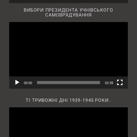
ВИБОРИ ПРЕЗИДЕНТА УЧНІВСЬКОГО
САМОВРЯДУВАННЯ
Відеопрогравач
00:00
02:39
ТІ ТРИВОЖНІ ДНІ 1939-1945 РОКИ…
Відеопрогравач