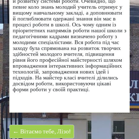
й розвитку системи роботи. Очевидно, що
певне коло знань молодий учитель отримує у
вищому навчальному закладі, а доповнювати
й поглиблювати одержані знання він має в
процесі роботи в школі. Ось чому одним із
пріоритетних напрямків роботи нашої школи з
педагогічними кадрами визначено роботу з
молодими спеціалістами. Вся робота під час
заходу була спрямована на розвиток творчих
здібностей молодого вчителя, підвищення
рівня його професійної майстерності шляхом
впровадження інтерактивних інформаційних
технологій, запровадження нових ідей і
підходів. На майстер класі вчителі ділились
досвідом роботи, використовуючи цікаві
форми роботи у своїй практиці.
← Вітаємо тебе, Лізо!