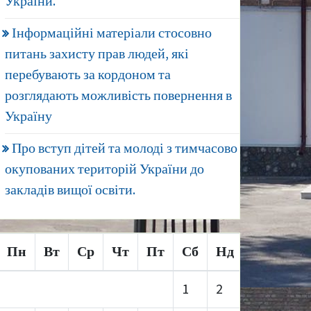
України.
Інформаційні матеріали стосовно
питань захисту прав людей, які
перебувають за кордоном та
розглядають можливість повернення в
Україну
Про вступ дітей та молоді з тимчасово
окупованих територій України до
закладів вищої освіти.
Пн
Вт
Ср
Чт
Пт
Сб
Нд
1
2