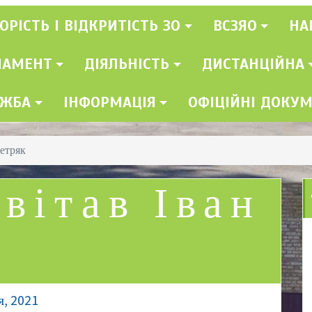
ОРІСТЬ І ВІДКРИТІСТЬ ЗО
ВСЗЯО
НА
ЛАМЕНТ
ДІЯЛЬНІСТЬ
ДИСТАНЦІЙНА
УЖБА
ІНФОРМАЦІЯ
ОФІЦІЙНІ ДОКУ
Петряк
авітав Іван
я, 2021