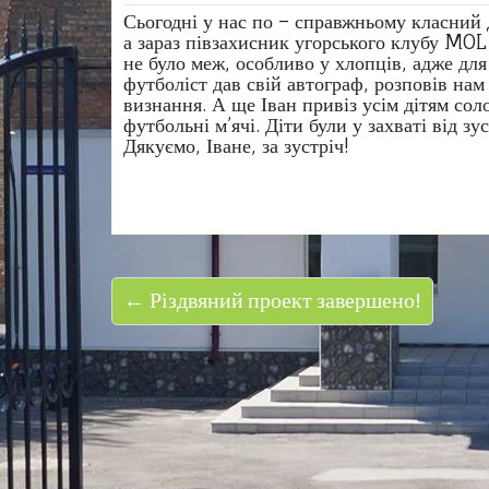
Сьогодні у нас по – справжньому класний д
а зараз півзахисник угорського клубу MOL
не було меж, особливо у хлопців, адже дл
футболіст дав свій автограф, розповів нам
визнання. А ще Іван привіз усім дітям со
футбольні м’ячі. Діти були у захваті від з
Дякуємо, Іване, за зустріч!
← Різдвяний проект завершено!