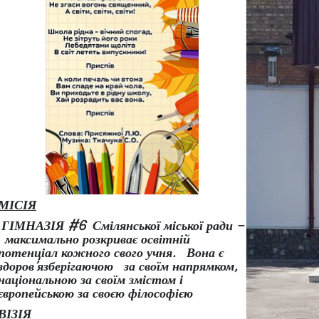
МІСІЯ
ГІМНАЗІЯ #6 Смілянської міської ради –
максимально розкриває освітній
потенціал кожного свого учня.
Вона є
здоров
’
язберігаючою за своїм напрямком,
національною за своїм змістом і
європейською за своєю філософією
ВІЗІЯ