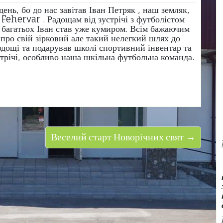
ень, бо до нас завітав Іван Петряк , наш земляк,
 Fehervar . Радощам від зустрічі з футболістом
я багатьох Іван став уже кумиром. Всім бажаючим
 про свій зірковий але такий нелегкий шлях до
лодощі та подарував школі спортивний інвентар та
устрічі, особливо наша шкільна футбольна команда.
Веселий старт Новорічних свят →