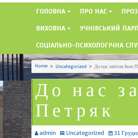
ГОЛОВНА
ПРО НАС
ПРОЗ
ВИХОВНА
УЧНІВСЬКИЙ ПАР
СОЦІАЛЬНО-ПСИХОЛОГІЧНА СЛ
Home
Uncategorized
До нас завітав Іван 
До нас з
Петряк
admin
Uncategorized
31 Грудн