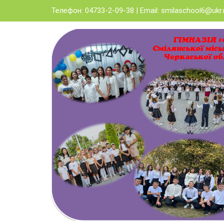
Skip
Телефон: 04733-2-09-38 | Email:
smilaschool6@ukr.
to
content