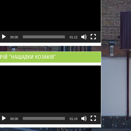
00:00
01:12
РІЙ “НАЩАДКИ КОЗАКІВ”
ідеопрогравач
00:00
01:14