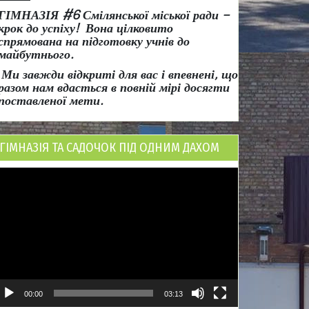
ГІМНАЗІЯ #6 Смілянської міської ради
–
крок до успіху!
Вона
цілковито
спрямована на підготовку учнів до
майбутнього.
Ми завжди відкриті для вас і впевнені, що
разом нам вдасться в повній мірі досягти
поставленої мети.
ГІМНАЗІЯ ТА САДОЧОК ПІД ОДНИМ ДАХОМ
ідеопрогравач
00:00
03:13