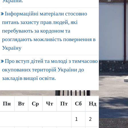
України.
Інформаційні матеріали стосовно
питань захисту прав людей, які
перебувають за кордоном та
розглядають можливість повернення в
Україну
Про вступ дітей та молоді з тимчасово
окупованих територій України до
закладів вищої освіти.
Пн
Вт
Ср
Чт
Пт
Сб
Нд
1
2