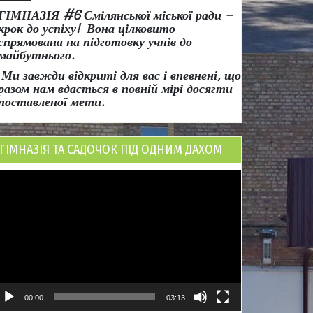
ГІМНАЗІЯ #6 Смілянської міської ради
–
крок до успіху!
Вона
цілковито
спрямована на підготовку учнів до
майбутнього.
Ми завжди відкриті для вас і впевнені, що
разом нам вдасться в повній мірі досягти
поставленої мети.
ГІМНАЗІЯ ТА САДОЧОК ПІД ОДНИМ ДАХОМ
ідеопрогравач
00:00
03:13