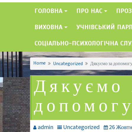
ГОЛОВНА
ПРО НАС
ПРОЗ
ВИХОВНА
УЧНІВСЬКИЙ ПАР
СОЦІАЛЬНО-ПСИХОЛОГІЧНА СЛ
Home
Uncategorized
Дякуємо за допомогу
Дякуємо 
допомогу
admin
Uncategorized
26 Жовтн