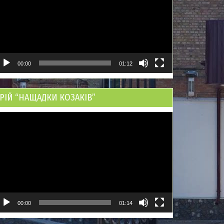
00:00
01:12
РІЙ “НАЩАДКИ КОЗАКІВ”
ідеопрогравач
00:00
01:14