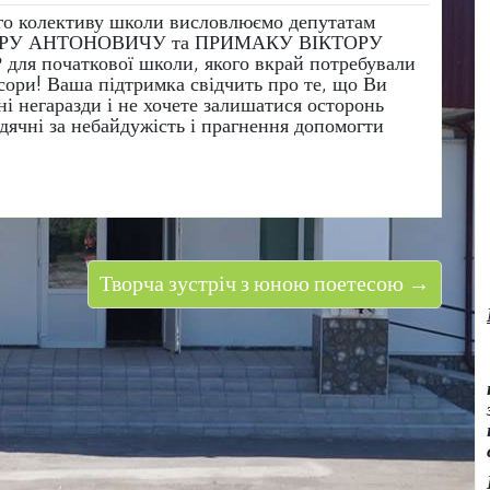
ого колективу школи висловлюємо депутатам
ТОРУ АНТОНОВИЧУ та ПРИМАКУ ВІКТОРУ
я початкової школи, якого вкрай потребували
сори! Ваша підтримка свідчить про те, що Ви
чні негаразди і не хочете залишатися осторонь
ячні за небайдужість і прагнення допомогти
Творча зустріч з юною поетесою →