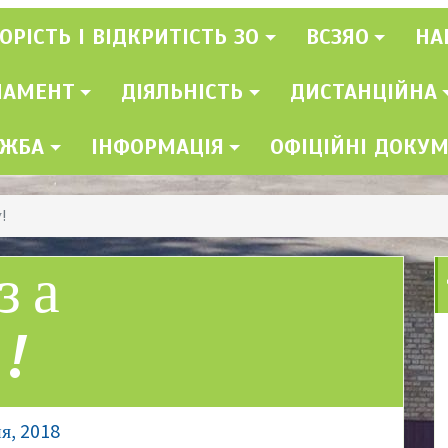
ОРІСТЬ І ВІДКРИТІСТЬ ЗО
ВСЗЯО
НА
ЛАМЕНТ
ДІЯЛЬНІСТЬ
ДИСТАНЦІЙНА
УЖБА
ІНФОРМАЦІЯ
ОФІЦІЙНІ ДОКУ
!
за
!
я, 2018