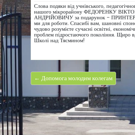
Слова подяки від учнівського, педагогічн
нашого мікрорайону ФЕДОРЕНКУ ВІК
АНДРІЙОВИЧУ за подарунок – ПРИНТЕР дл
ми для роботи. Спасибі вам, шановні спон
чудово розумієте сучасні освітні, економі
проблем підростаючого покоління. Щиро вд
Школі над Тясмином!
← Допомога молодим колегам