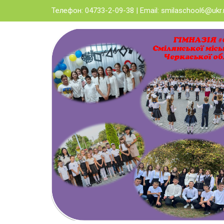
Skip
Телефон: 04733-2-09-38 | Email:
smilaschool6@ukr.
to
content