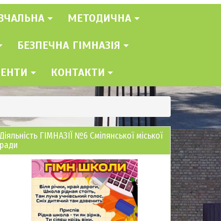
ВЧАЛЬНА
МЕТОДИЧНА
БЕЗПЕЧНА ГІМНАЗІЯ
МЕНТИ
КОНТАКТИ
Діяльність ГІМНАЗІЇ №6 Смілянської міської
ради