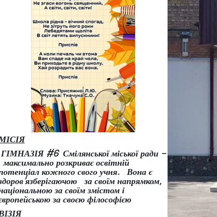
МІСІЯ
ГІМНАЗІЯ #6 Смілянської міської ради –
максимально розкриває освітній
потенціал кожного свого учня.
Вона є
здоров
’
язберігаючою за своїм напрямком,
національною за своїм змістом і
європейською за своєю філософією
ВІЗІЯ