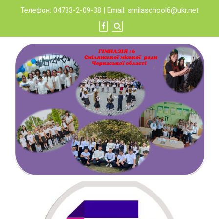
Skip
Телефон: 04733-2-09-38 | Email:
smilaschool6@ukr.net
to
content