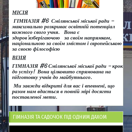
МІСІЯ
ГІМНАЗІЯ #6 Смілянської міської ради –
максимально розкриває освітній потенціал
кожного свого учня.
Вона є
здоров
’
язберігаючою за своїм напрямком,
національною за своїм змістом і європейською
за своєю філософією
ВІЗІЯ
ГІМНАЗІЯ #6 Смілянської міської ради
– крок
до успіху!
Вона
цілковито спрямована на
підготовку учнів до майбутнього.
Ми завжди відкриті для вас і впевнені, що
разом нам вдасться в повній мірі досягти
поставленої мети.
ГІМНАЗІЯ ТА САДОЧОК ПІД ОДНИМ ДАХОМ
Відеопрогравач