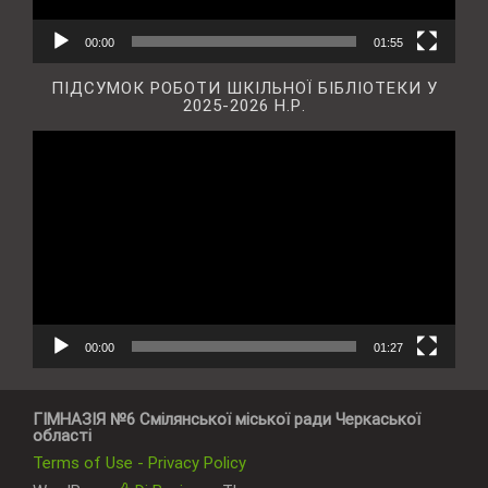
00:00
01:55
ПІДСУМОК РОБОТИ ШКІЛЬНОЇ БІБЛІОТЕКИ У
2025-2026 Н.Р.
Відеопрогравач
00:00
01:27
ГІМНАЗІЯ №6 Смілянської міської ради Черкаської
області
Terms of Use - Privacy Policy