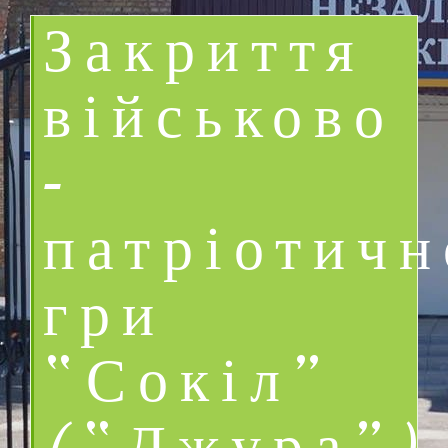
Закриття
військово
–
патріотичн
гри
“Сокіл”