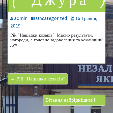
(“Джура”)
admin
Uncategorized
16 Травня,
2019
Рій “Нащадки козаків”. Маємо результати,
нагороди, а головне задоволення та командний
дух.
← Рій “Нащадки козаків”
Вітання найріднішим!!! →