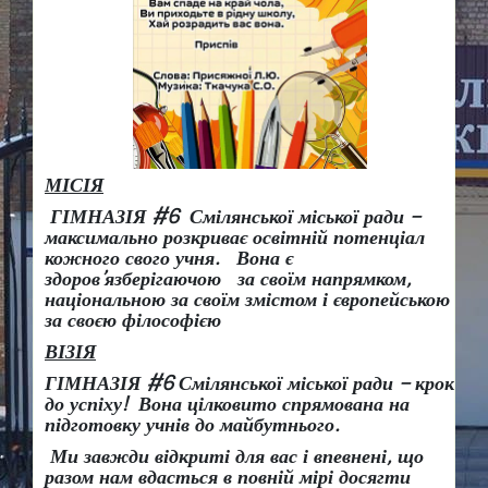
МІСІЯ
ГІМНАЗІЯ #6 Смілянської міської ради –
максимально розкриває освітній потенціал
кожного свого учня.
Вона є
здоров
’
язберігаючою за своїм напрямком,
національною за своїм змістом і європейською
за своєю філософією
ВІЗІЯ
ГІМНАЗІЯ #6 Смілянської міської ради
– крок
до успіху!
Вона
цілковито спрямована на
підготовку учнів до майбутнього.
Ми завжди відкриті для вас і впевнені, що
разом нам вдасться в повній мірі досягти