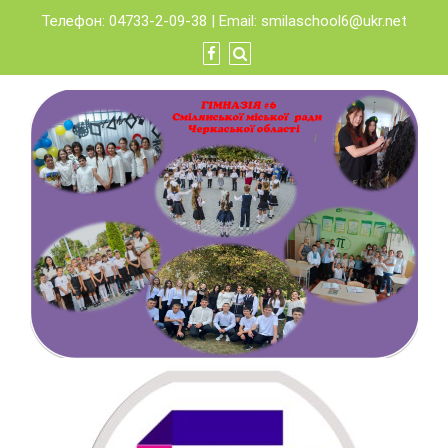
Skip
Телефон: 04733-2-09-38 | Email:
smilaschool6@ukr.net
to
content