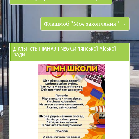
Флешмоб “Моє захоплення” →
Діяльність ГІМНАЗІЇ №6 Смілянської міської
ради