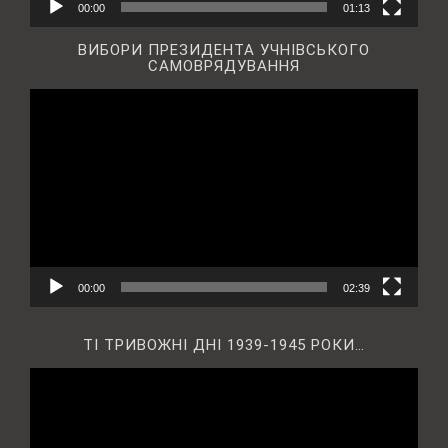
00:00
01:13
ВИБОРИ ПРЕЗИДЕНТА УЧНІВСЬКОГО
САМОВРЯДУВАННЯ
Відеопрогравач
00:00
02:39
ТІ ТРИВОЖНІ ДНІ 1939-1945 РОКИ…
Відеопрогравач