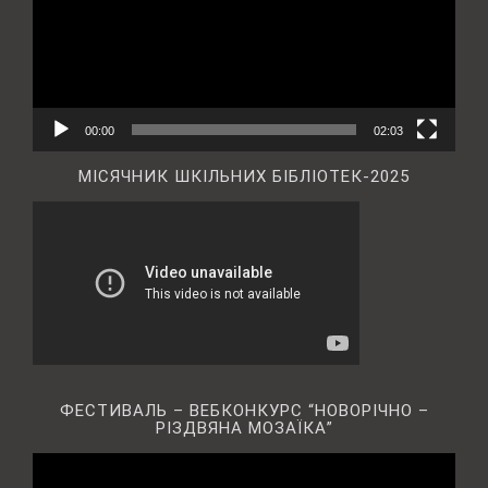
00:00
02:03
МІСЯЧНИК ШКІЛЬНИХ БІБЛІОТЕК-2025
ФЕСТИВАЛЬ – ВЕБКОНКУРС “НОВОРІЧНО –
РІЗДВЯНА МОЗАЇКА”
Відеопрогравач