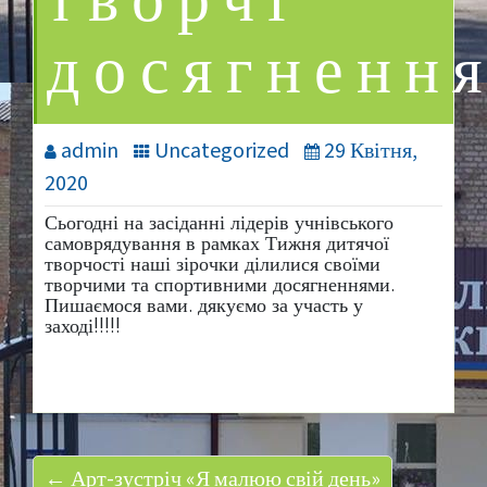
творчі
досягненн
admin
Uncategorized
29 Квітня,
2020
Сьогодні на засіданні лідерів учнівського
самоврядування в рамках Тижня дитячої
творчості наші зірочки ділилися своїми
творчими та спортивними досягненнями.
Пишаємося вами. дякуємо за участь у
заході!!!!!
← Арт-зустріч «Я малюю свій день»