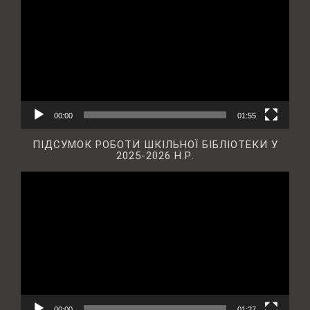
00:00
01:55
ПІДСУМОК РОБОТИ ШКІЛЬНОЇ БІБЛІОТЕКИ У
2025-2026 Н.Р.
Відеопрогравач
00:00
01:27