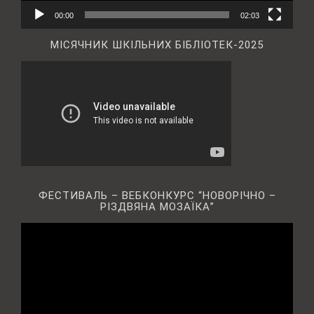
00:00
02:03
МІСЯЧНИК ШКІЛЬНИХ БІБЛІОТЕК-2025
ФЕСТИВАЛЬ – ВЕБКОНКУРС “НОВОРІЧНО –
РІЗДВЯНА МОЗАЇКА”
Відеопрогравач