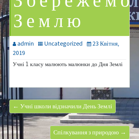
Збережемо
Землю
admin
Uncategorized
23 Квітня,
2019
Учні 1 класу малюють малюнки до Дня Землі
← Учні школи відзначили День Землі
Спілкування з природою →