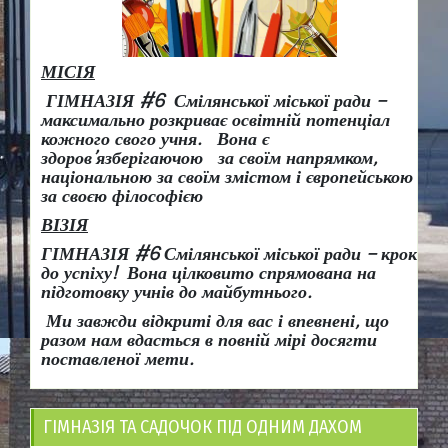
МІСІЯ
ГІМНАЗІЯ #6 Смілянської міської ради –
максимально розкриває освітній потенціал
кожного свого учня.
Вона є
здоров
’
язберігаючою за своїм напрямком,
національною за своїм змістом і європейською
за своєю філософією
ВІЗІЯ
ГІМНАЗІЯ #6 Смілянської міської ради
– крок
до успіху!
Вона
цілковито спрямована на
підготовку учнів до майбутнього.
Ми завжди відкриті для вас і впевнені, що
разом нам вдасться в повній мірі досягти
поставленої мети.
ГІМНАЗІЯ ТА САДОЧОК ПІД ОДНИМ ДАХОМ