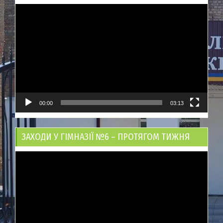
Відеопрогравач
00:00
03:13
ЗАХОДИ У ГІМНАЗІЇ №6 – ПРОТЯГОМ ТИЖНЯ
Відеопрогравач