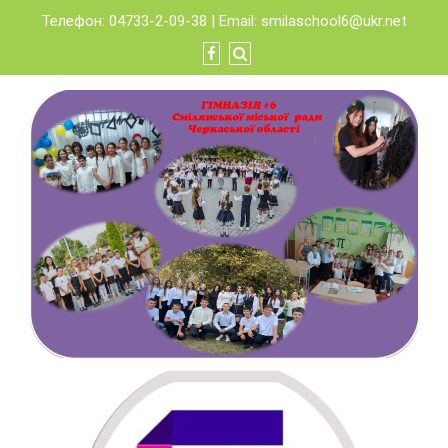
Skip
Телефон: 04733-2-09-38 | Email:
smilaschool6@ukr.net
to
content