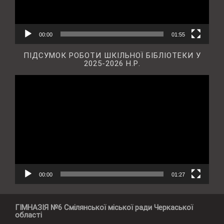
00:00
01:55
ПІДСУМОК РОБОТИ ШКІЛЬНОЇ БІБЛІОТЕКИ У
2025-2026 Н.Р.
Відеопрогравач
00:00
01:27
ГІМНАЗІЯ №6 Смілянської міської ради Черкаської
області