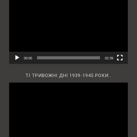
Відеопрогравач
00:00
02:39
ТІ ТРИВОЖНІ ДНІ 1939-1945 РОКИ…
Відеопрогравач