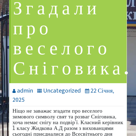
Згадали
про
веселого
Сніговика.
admin
Uncategorized
22 Січня,
2025
Ніщо не заважає згадати про веселого
зимового символу свят та розваг Сніговика,
хоча немає снігу на подвір’ї. Класний керівник
1 класу Жидкова А.Д разом з вихованцями
сьогодні приєдналися до Всесвітнього дня