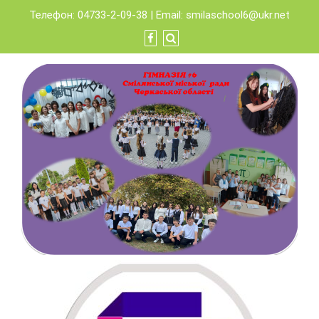
Skip
Телефон: 04733-2-09-38 | Email:
smilaschool6@ukr.net
to
content