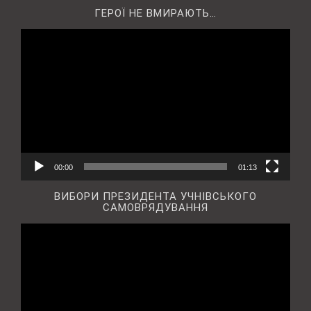
ГЕРОЇ НЕ ВМИРАЮТЬ…
Відеопрогравач
00:00
01:13
ВИБОРИ ПРЕЗИДЕНТА УЧНІВСЬКОГО
САМОВРЯДУВАННЯ
Відеопрогравач