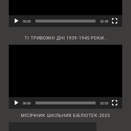
00:00
02:39
ТІ ТРИВОЖНІ ДНІ 1939-1945 РОКИ…
Відеопрогравач
00:00
02:03
МІСЯЧНИК ШКІЛЬНИХ БІБЛІОТЕК-2025