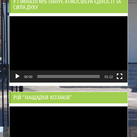
У ГІМНАЗІЇ №6 ПАНУЄ АТМОСФЕРА ЄДНОСТІ ТА
СИЛА ДУХУ
Відеопрогравач
00:00
01:12
РІЙ “НАЩАДКИ КОЗАКІВ”
Відеопрогравач