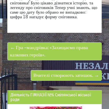
сніговика! Було цікаво дізнатися історію, та
легенду про сніговиків Тепер учні знають, що
саме цю дату було обрано не випадково:
цифра 18 нагадує форму сніговика.
← Гра –мандрівка: «Захищаємо права
казкових героїв».
Вчителі створюють затишок. →
Діяльність ГІМНАЗІЇ №6 Смілянської міської
ради