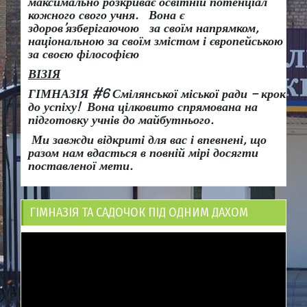
максимально розкриває освітній потенціал
кожного свого учня.
Вона є
здоров
’
язберігаючою за своїм напрямком,
національною за своїм змістом і європейською
за своєю філософією
ВІЗІЯ
ГІМНАЗІЯ #6 Смілянської міської ради
– крок
до успіху!
Вона
цілковито спрямована на
підготовку учнів до майбутнього.
Ми завжди відкриті для вас і впевнені, що
разом нам вдасться в повній мірі досягти
поставленої мети.
ГІМНАЗІЯ ТА САДОЧОК ПІД ОДНИМ ДАХОМ
Відеопрогравач