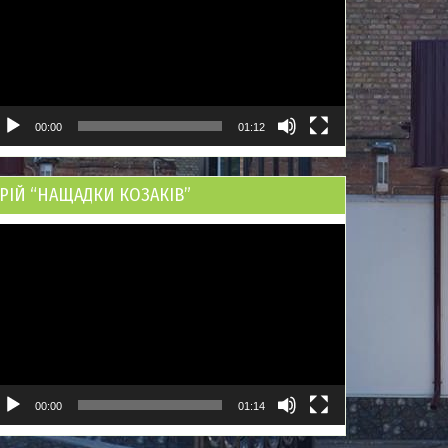
00:00
01:12
РІЙ “НАЩАДКИ КОЗАКІВ”
ідеопрогравач
00:00
01:14