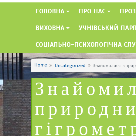
ГОЛОВНА
ПРО НАС
ПРОЗ
ВИХОВНА
УЧНІВСЬКИЙ ПАР
СОЦІАЛЬНО-ПСИХОЛОГІЧНА СЛ
Home
Uncategorized
Знайомилися із пр
Знайомил
природн
гігромет