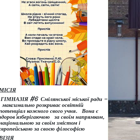
МІСІЯ
ГІМНАЗІЯ #6 Смілянської міської ради –
максимально розкриває освітній
потенціал кожного свого учня.
Вона є
здоров
’
язберігаючою за своїм напрямком,
національною за своїм змістом і
європейською за своєю філософією
ВІЗІЯ