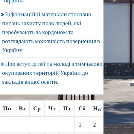
України.
Інформаційні матеріали стосовно
питань захисту прав людей, які
перебувають за кордоном та
розглядають можливість повернення в
Україну
Про вступ дітей та молоді з тимчасово
окупованих територій України до
закладів вищої освіти.
Пн
Вт
Ср
Чт
Пт
Сб
Нд
1
2