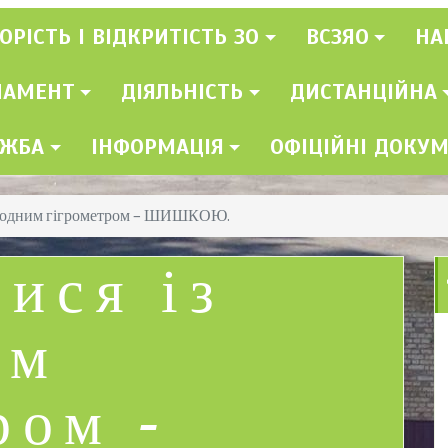
ОРІСТЬ І ВІДКРИТІСТЬ ЗО
ВСЗЯО
НА
ЛАМЕНТ
ДІЯЛЬНІСТЬ
ДИСТАНЦІЙНА
УЖБА
ІНФОРМАЦІЯ
ОФІЦІЙНІ ДОКУ
иродним гігрометром – ШИШКОЮ.
ися із
им
ром –