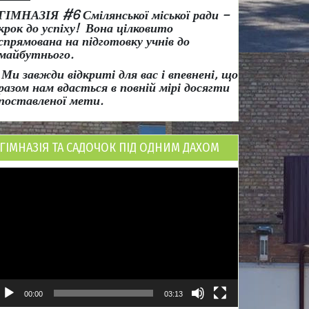
ГІМНАЗІЯ #6 Смілянської міської ради
–
крок до успіху!
Вона
цілковито
спрямована на підготовку учнів до
майбутнього.
Ми завжди відкриті для вас і впевнені, що
разом нам вдасться в повній мірі досягти
поставленої мети.
ГІМНАЗІЯ ТА САДОЧОК ПІД ОДНИМ ДАХОМ
ідеопрогравач
00:00
03:13