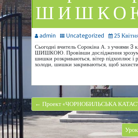
ШИШКО
admin
Uncategorized
25 Квітня
Сьогодні вчитель Сорокіна А. з учнями 3 
ШИШКОЮ. Провівши дослідження зрозуміли
шишки розкриваються, вітер підхоплює і р
холоди, шишки закриваються, щоб захисти
← Проект «ЧОРНОБИЛЬСЬКА КАТАС
Урок