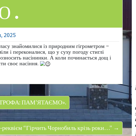
Ю.
, 2025
класу знайомилися із природним гігрометром –
 і переконалися, що у суху погоду стиглі
озносить насінинки. А коли починається дощ і
ти своє насіння.
ТРОФА: ПАМ’ЯТАЄМО».
-реквієм “Гірчить Чорнобиль крізь роки…” →