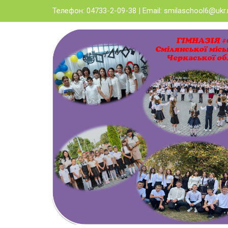
Skip
Телефон: 04733-2-09-38 | Email:
smilaschool6@ukr.
to
content