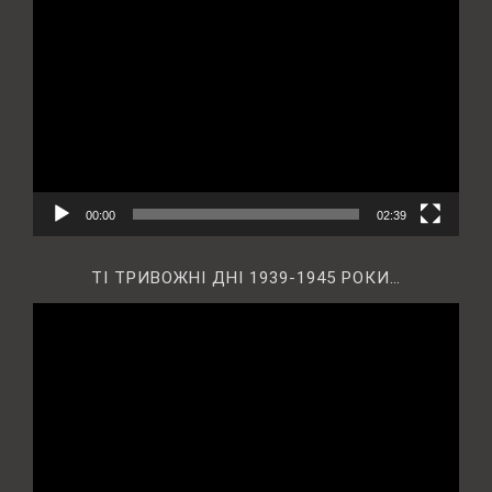
Відеопрогравач
00:00
02:39
ТІ ТРИВОЖНІ ДНІ 1939-1945 РОКИ…
Відеопрогравач