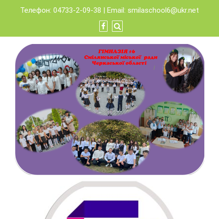
Skip
Телефон: 04733-2-09-38 | Email:
smilaschool6@ukr.net
to
content