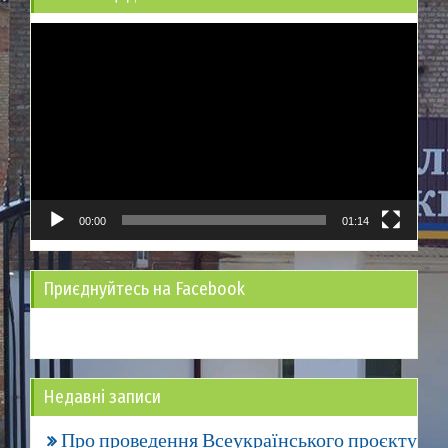
Відеопрогравач
00:00
01:14
Приєднуйтесь на Facebook
Недавні записи
Про проведення Всеукраїнського проєкту