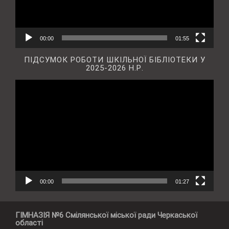
00:00
01:55
ПІДСУМОК РОБОТИ ШКІЛЬНОЇ БІБЛІОТЕКИ У
2025-2026 Н.Р.
Відеопрогравач
00:00
01:27
ГІМНАЗІЯ №6 Смілянської міської ради Черкаської
області