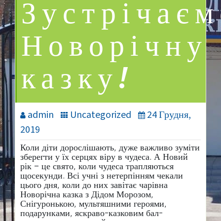
Зустрічаєм
Новорічну
казку!
admin
Uncategorized
24 Грудня,
2019
Коли діти дорослішають, дуже важливо зуміти
зберегти у їх серцях віру в чудеса. А Новий
рік – це свято, коли чудеса трапляються
щосекунди. Всі учні з нетерпінням чекали
цього дня, коли до них завітає чарівна
Новорічна казка з Дідом Морозом,
Снігуронькою, мультяшними героями,
подарунками, яскраво-казковим бал-