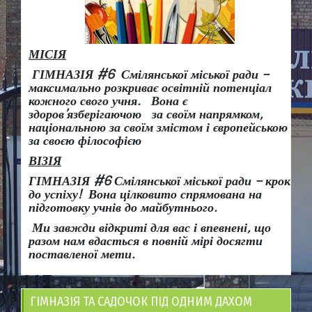
МІСІЯ
ГІМНАЗІЯ #6 Смілянської міської ради –
максимально розкриває освітній потенціал
кожного свого учня.
Вона є
здоров
’
язберігаючою за своїм напрямком,
національною за своїм змістом і європейською
за своєю філософією
ВІЗІЯ
ГІМНАЗІЯ #6 Смілянської міської ради
– крок
до успіху!
Вона
цілковито спрямована на
підготовку учнів до майбутнього.
Ми завжди відкриті для вас і впевнені, що
разом нам вдасться в повній мірі досягти
поставленої мети.
ГІМНАЗІЯ ТА САДОЧОК ПІД ОДНИМ ДАХОМ