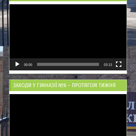
Відеопрогравач
00:00
03:13
ЗАХОДИ У ГІМНАЗІЇ №6 – ПРОТЯГОМ ТИЖНЯ
Відеопрогравач