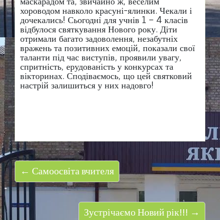
маскарадом та, звичайно ж, веселим
хороводом навколо красуні-ялинки. Чекали і
дочекались! Сьогодні для учнів 1 – 4 класів
відбулося святкування Нового року. Діти
отримали багато задоволення, незабутніх
вражень та позитивних емоцій, показали свої
таланти під час виступів, проявили увагу,
спритність, ерудованість у конкурсах та
вікторинах. Сподіваємось, що цей святковий
настрій залишиться у них надовго!
← Самоосвіта вчителя
Зустрічаємо Новий рік!!! →