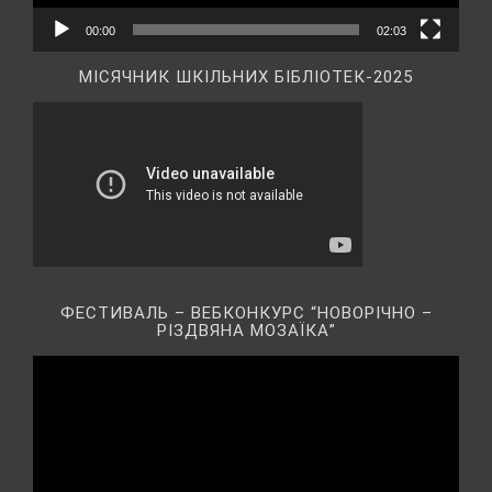
00:00
02:03
МІСЯЧНИК ШКІЛЬНИХ БІБЛІОТЕК-2025
ФЕСТИВАЛЬ – ВЕБКОНКУРС “НОВОРІЧНО –
РІЗДВЯНА МОЗАЇКА”
Відеопрогравач