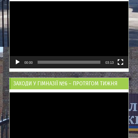
Відеопрогравач
00:00
03:13
ЗАХОДИ У ГІМНАЗІЇ №6 – ПРОТЯГОМ ТИЖНЯ
Відеопрогравач