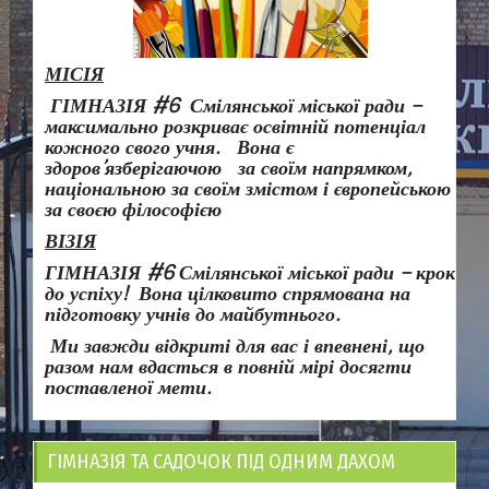
МІСІЯ
ГІМНАЗІЯ #6 Смілянської міської ради –
максимально розкриває освітній потенціал
кожного свого учня.
Вона є
здоров
’
язберігаючою за своїм напрямком,
національною за своїм змістом і європейською
за своєю філософією
ВІЗІЯ
ГІМНАЗІЯ #6 Смілянської міської ради
– крок
до успіху!
Вона
цілковито спрямована на
підготовку учнів до майбутнього.
Ми завжди відкриті для вас і впевнені, що
разом нам вдасться в повній мірі досягти
поставленої мети.
ГІМНАЗІЯ ТА САДОЧОК ПІД ОДНИМ ДАХОМ