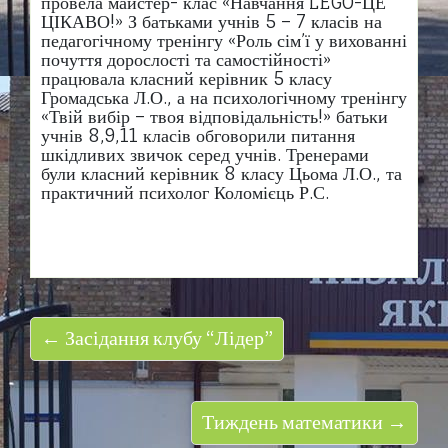
провела майстер- клас «Навчання LEGO-ЦЕ
ЦІКАВО!» З батьками учнів 5 – 7 класів на
педагогічному тренінгу «Роль сім’ї у вихованні
почуття дорослості та самостійності»
працювала класний керівник 5 класу
Громадська Л.О., а на психологічному тренінгу
«Твій вибір – твоя відповідальність!» батьки
учнів 8,9,11 класів обговорили питання
шкідливих звичок серед учнів. Тренерами
були класний керівник 8 класу Цьома Л.О., та
практичний психолог Коломієць Р.С.
← Засідання клубу “Лідер”
Тиждень математики →