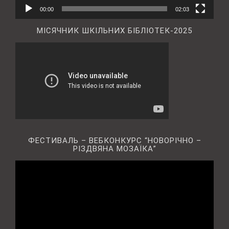
00:00
02:03
МІСЯЧНИК ШКІЛЬНИХ БІБЛІОТЕК-2025
ФЕСТИВАЛЬ – ВЕБКОНКУРС “НОВОРІЧНО –
РІЗДВЯНА МОЗАЇКА”
Відеопрогравач