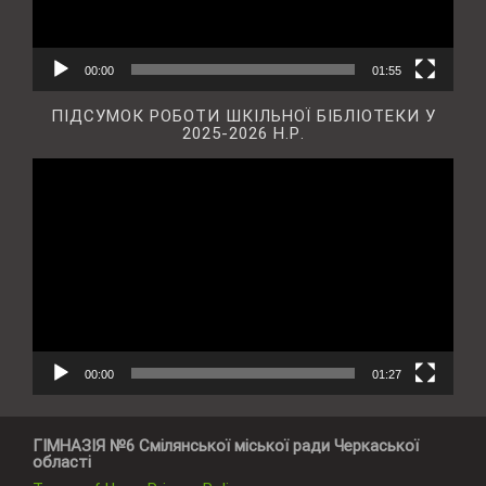
00:00
01:55
ПІДСУМОК РОБОТИ ШКІЛЬНОЇ БІБЛІОТЕКИ У
2025-2026 Н.Р.
Відеопрогравач
00:00
01:27
ГІМНАЗІЯ №6 Смілянської міської ради Черкаської
області