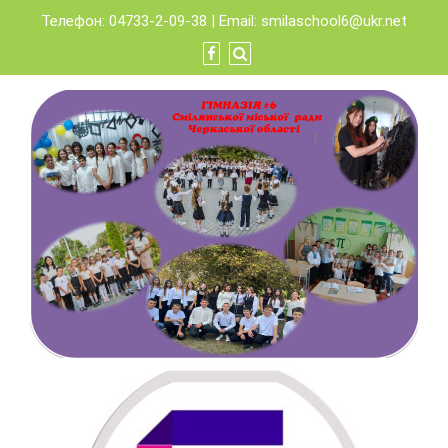
Skip
Телефон: 04733-2-09-38 | Email:
smilaschool6@ukr.net
to
content