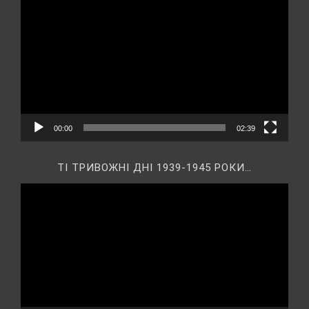
00:00
02:39
ТІ ТРИВОЖНІ ДНІ 1939-1945 РОКИ…
Відеопрогравач