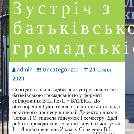
Зустріч з
батьківськ
громадськ
admin
Uncategorized
24 Січня,
2020
Сьогодні в школі відбулася зустріч педагогів з
батьківською громадськістю у форматі
спілкування ВЧИТЕЛІ – БАТЬКИ. До
обговорення були заявлені різні питання щодо
освітнього процесу в школі. Директор школи
Чепка Л.О. підвела підсумок І семестру. Далі
робота проходила в локаціях: для батьків учнів
1 – 4 класи вчитель 2 класу Сільченко В.І.,