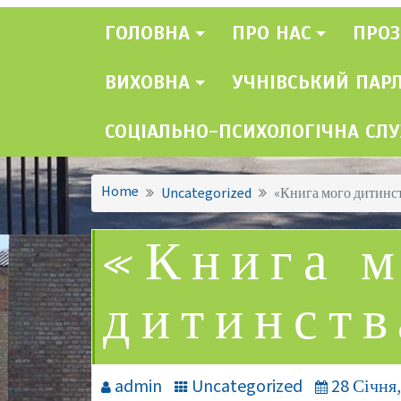
ГОЛОВНА
ПРО НАС
ПРОЗ
ВИХОВНА
УЧНІВСЬКИЙ ПАР
СОЦІАЛЬНО-ПСИХОЛОГІЧНА СЛ
Home
Uncategorized
«Книга мого дитинс
«Книга 
дитинств
admin
Uncategorized
28 Січня