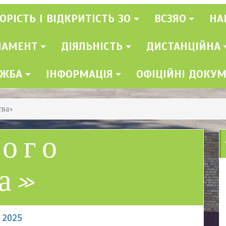
ОРІСТЬ І ВІДКРИТІСТЬ ЗО
ВСЗЯО
НА
ЛАМЕНТ
ДІЯЛЬНІСТЬ
ДИСТАНЦІЙНА
УЖБА
ІНФОРМАЦІЯ
ОФІЦІЙНІ ДОКУ
тва»
мого
а»
, 2025