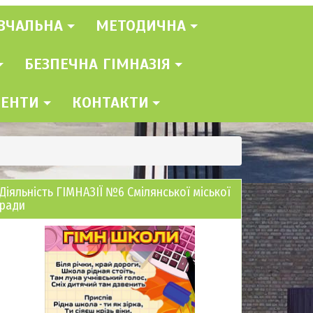
ВЧАЛЬНА
МЕТОДИЧНА
БЕЗПЕЧНА ГІМНАЗІЯ
МЕНТИ
КОНТАКТИ
Діяльність ГІМНАЗІЇ №6 Смілянської міської
ради