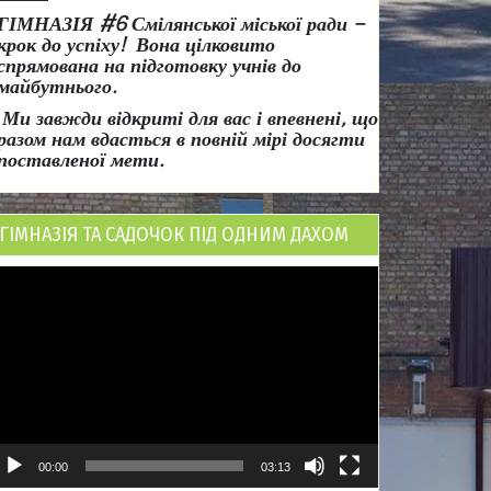
ГІМНАЗІЯ #6 Смілянської міської ради
–
крок до успіху!
Вона
цілковито
спрямована на підготовку учнів до
майбутнього.
Ми завжди відкриті для вас і впевнені, що
разом нам вдасться в повній мірі досягти
поставленої мети.
ГІМНАЗІЯ ТА САДОЧОК ПІД ОДНИМ ДАХОМ
ідеопрогравач
00:00
03:13