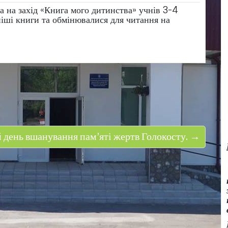
а на захід «Книга мого дитинства» учнів 3-4
ніші книги та обмінювалися для читання на
день вшанування пам’яті жертв Голокосту. →