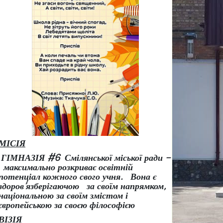
МІСІЯ
ГІМНАЗІЯ #6 Смілянської міської ради –
максимально розкриває освітній
потенціал кожного свого учня.
Вона є
здоров
’
язберігаючою за своїм напрямком,
національною за своїм змістом і
європейською за своєю філософією
ВІЗІЯ