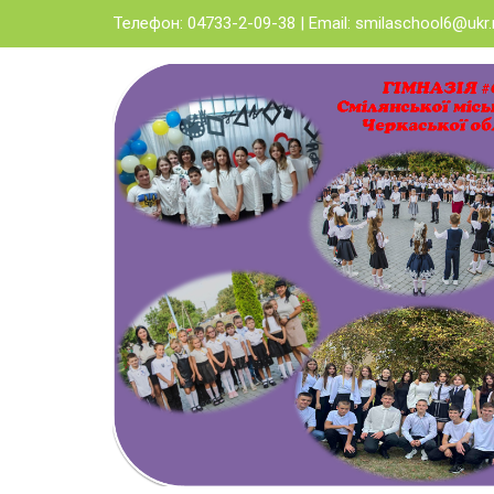
Skip
Телефон: 04733-2-09-38 | Email:
smilaschool6@ukr.
to
content