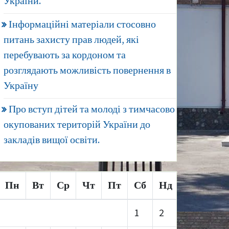
України.
Інформаційні матеріали стосовно
питань захисту прав людей, які
перебувають за кордоном та
розглядають можливість повернення в
Україну
Про вступ дітей та молоді з тимчасово
окупованих територій України до
закладів вищої освіти.
Пн
Вт
Ср
Чт
Пт
Сб
Нд
1
2