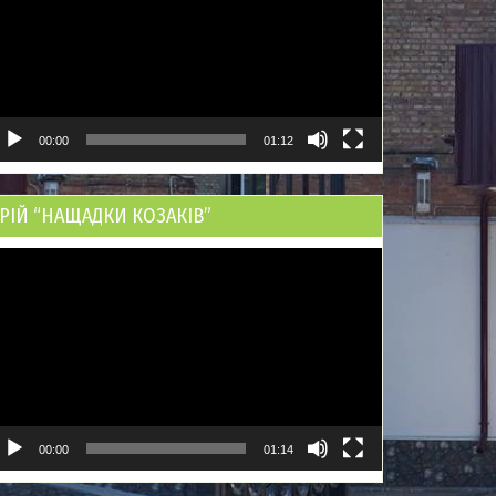
00:00
01:12
РІЙ “НАЩАДКИ КОЗАКІВ”
ідеопрогравач
00:00
01:14