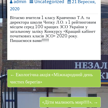
admin
Uncategorized
21 Вересня,
2020
Вітаємо вчителя 1 класу Кравченко Т.А. та
директора школи Чепку Л.О. з 1 рейтинговим
місцем серед 100 кращих ЗСО України у
загальному заліку Конкурсу «Кращий кабінет
початкових класів ЗСО» 2020 року.
Пишаємося вами!!!!!!
← Екологічна акція «Міжнародний день
чистих берегів»
«Діти малюють мир!!!!». →