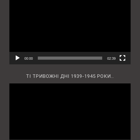
00:00
02:39
ТІ ТРИВОЖНІ ДНІ 1939-1945 РОКИ…
Відеопрогравач