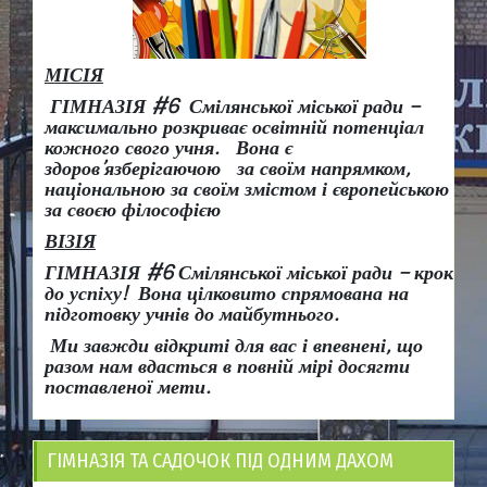
МІСІЯ
ГІМНАЗІЯ #6 Смілянської міської ради –
максимально розкриває освітній потенціал
кожного свого учня.
Вона є
здоров
’
язберігаючою за своїм напрямком,
національною за своїм змістом і європейською
за своєю філософією
ВІЗІЯ
ГІМНАЗІЯ #6 Смілянської міської ради
– крок
до успіху!
Вона
цілковито спрямована на
підготовку учнів до майбутнього.
Ми завжди відкриті для вас і впевнені, що
разом нам вдасться в повній мірі досягти
поставленої мети.
ГІМНАЗІЯ ТА САДОЧОК ПІД ОДНИМ ДАХОМ