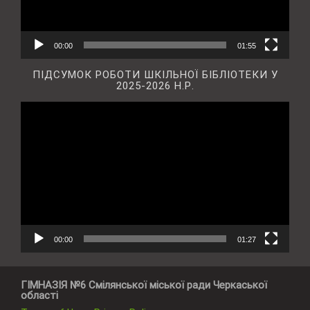
00:00
01:55
ПІДСУМОК РОБОТИ ШКІЛЬНОЇ БІБЛІОТЕКИ У
2025-2026 Н.Р.
Відеопрогравач
00:00
01:27
ГІМНАЗІЯ №6 Смілянської міської ради Черкаської
області