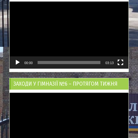
Відеопрогравач
00:00
03:13
ЗАХОДИ У ГІМНАЗІЇ №6 – ПРОТЯГОМ ТИЖНЯ
Відеопрогравач