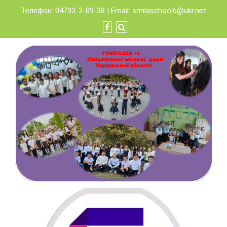
Skip
Телефон: 04733-2-09-38 | Email:
smilaschool6@ukr.net
to
content