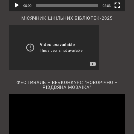
00:00
02:03
МІСЯЧНИК ШКІЛЬНИХ БІБЛІОТЕК-2025
ФЕСТИВАЛЬ – ВЕБКОНКУРС “НОВОРІЧНО –
РІЗДВЯНА МОЗАЇКА”
Відеопрогравач