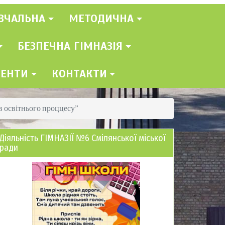
ВЧАЛЬНА
МЕТОДИЧНА
БЕЗПЕЧНА ГІМНАЗІЯ
МЕНТИ
КОНТАКТИ
в освітнього проццесу”
Діяльність ГІМНАЗІЇ №6 Смілянської міської
ради