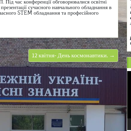
. Під час конференції обговорювалися освітні
 презентації сучасного навчального обладнання в
учасного STEM обладнання та професійного
12 квітня- День космонавтики. →
В