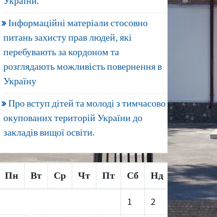
України.
Інформаційні матеріали стосовно
питань захисту прав людей, які
перебувають за кордоном та
розглядають можливість повернення в
Україну
Про вступ дітей та молоді з тимчасово
окупованих територій України до
закладів вищої освіти.
Пн
Вт
Ср
Чт
Пт
Сб
Нд
1
2