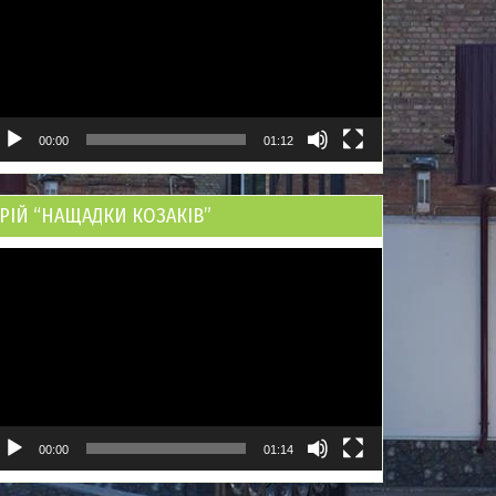
00:00
01:12
РІЙ “НАЩАДКИ КОЗАКІВ”
ідеопрогравач
00:00
01:14