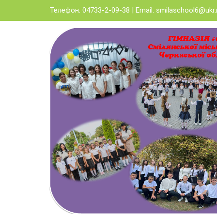
Skip
Телефон: 04733-2-09-38 | Email:
smilaschool6@ukr.
to
content