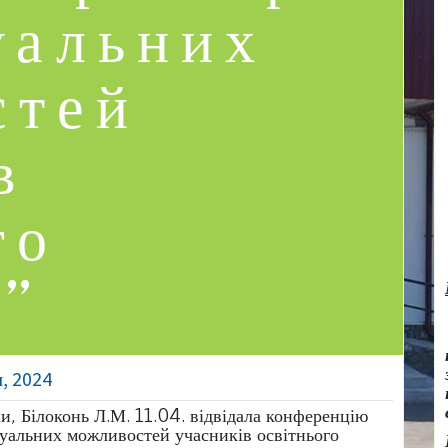
уальних
стей
в
го
у”
, 2024
, Білоконь Л.М. 11.04. відвідала конференцію
туальних можливостей учасників освітнього