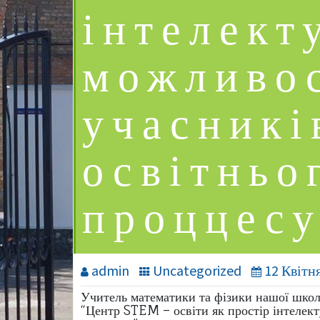
інтелект
можливо
учасникі
освітньо
проццес
admin
Uncategorized
12 Квітня
Учитель математики та фізики нашої школи
“Центр STEM – освіти як простір інтелек