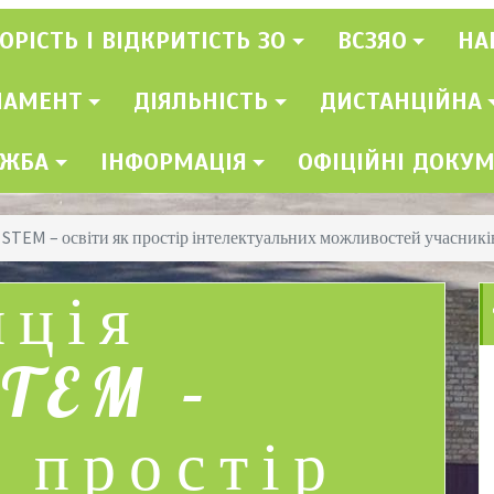
ОРІСТЬ І ВІДКРИТІСТЬ ЗО
ВСЗЯО
НА
ЛАМЕНТ
ДІЯЛЬНІСТЬ
ДИСТАНЦІЙНА
УЖБА
ІНФОРМАЦІЯ
ОФІЦІЙНІ ДОКУ
STEM – освіти як простір інтелектуальних можливостей учасникі
нція
TEM –
к простір