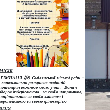
МІСІЯ
ГІМНАЗІЯ #6 Смілянської міської ради –
максимально розкриває освітній
потенціал кожного свого учня.
Вона є
здоров
’
язберігаючою за своїм напрямком,
національною за своїм змістом і
європейською за своєю філософією
ВІЗІЯ