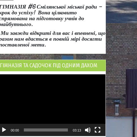
ГІМНАЗІЯ #6 Смілянської міської ради
–
крок до успіху!
Вона
цілковито
спрямована на підготовку учнів до
майбутнього.
Ми завжди відкриті для вас і впевнені, що
разом нам вдасться в повній мірі досягти
поставленої мети.
ГІМНАЗІЯ ТА САДОЧОК ПІД ОДНИМ ДАХОМ
ідеопрогравач
00:00
03:13