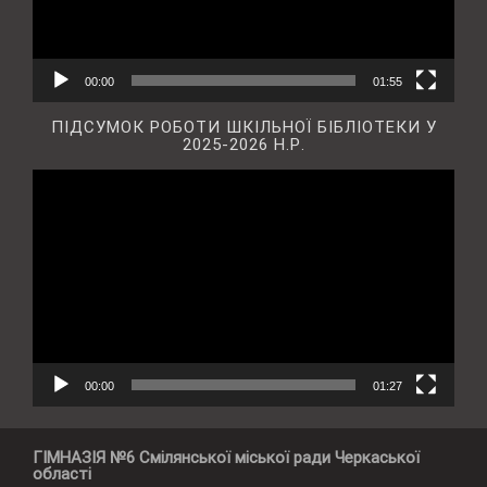
00:00
01:55
ПІДСУМОК РОБОТИ ШКІЛЬНОЇ БІБЛІОТЕКИ У
2025-2026 Н.Р.
Відеопрогравач
00:00
01:27
ГІМНАЗІЯ №6 Смілянської міської ради Черкаської
області