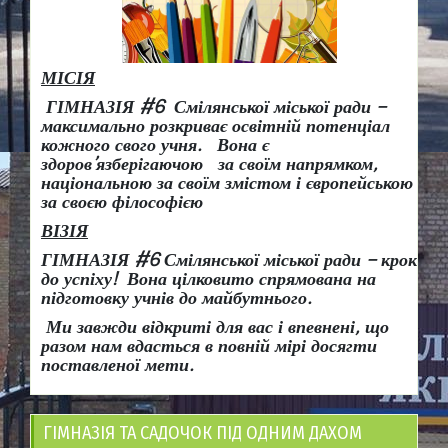
МІСІЯ
ГІМНАЗІЯ #6 Смілянської міської ради –
максимально розкриває освітній потенціал
кожного свого учня.
Вона є
здоров
’
язберігаючою за своїм напрямком,
національною за своїм змістом і європейською
за своєю філософією
ВІЗІЯ
ГІМНАЗІЯ #6 Смілянської міської ради
– крок
до успіху!
Вона
цілковито спрямована на
підготовку учнів до майбутнього.
Ми завжди відкриті для вас і впевнені, що
разом нам вдасться в повній мірі досягти
поставленої мети.
ГІМНАЗІЯ ТА САДОЧОК ПІД ОДНИМ ДАХОМ