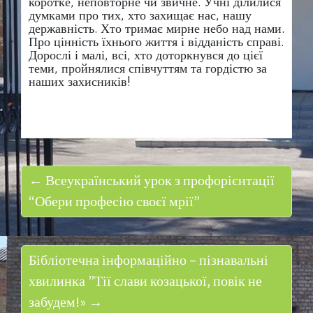
коротке, неповторне чи звичне. Учні ділилися
думками про тих, хто захищає нас, нашу
державність. Хто тримає мирне небо над нами.
Про цінність їхнього життя і відданість справі.
Дорослі і малі, всі, хто доторкнувся до цієї
теми, пройнялися співчуттям та гордістю за
наших захисників!
← Всеукраїнський урок з профорієнтації
“Обери професію своєї мрії”
Бібліотечна інформаційно – пізнавальні
хвилинка ”Тії слави козацької, повік не
забудем!» →