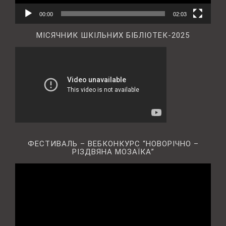
00:00
02:03
МІСЯЧНИК ШКІЛЬНИХ БІБЛІОТЕК-2025
ФЕСТИВАЛЬ – ВЕБКОНКУРС “НОВОРІЧНО –
РІЗДВЯНА МОЗАЇКА”
Відеопрогравач