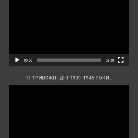
Відеопрогравач
00:00
02:39
ТІ ТРИВОЖНІ ДНІ 1939-1945 РОКИ…
Відеопрогравач