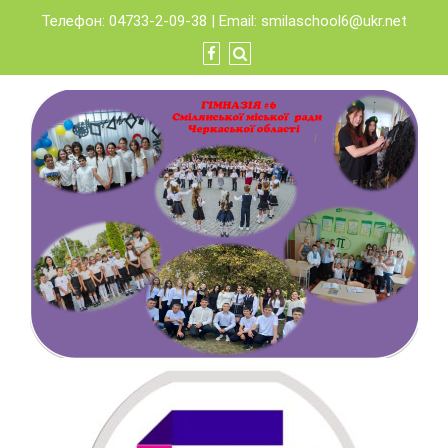
Skip
Телефон: 04733-2-09-38 | Email:
smilaschool6@ukr.net
to
content