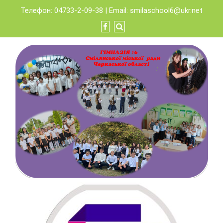
Skip
Телефон: 04733-2-09-38 | Email:
smilaschool6@ukr.net
to
content