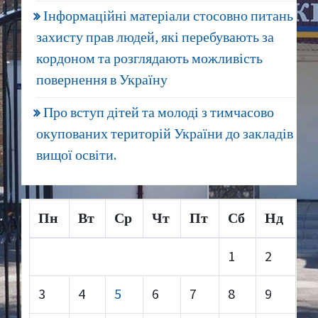
Інформаційні матеріали стосовно питань
захисту прав людей, які перебувають за
кордоном та розглядають можливість
повернення в Україну
Про вступ дітей та молоді з тимчасово
окупованих територій України до закладів
вищої освіти.
Пн
Вт
Ср
Чт
Пт
Сб
Нд
1
2
3
4
5
6
7
8
9