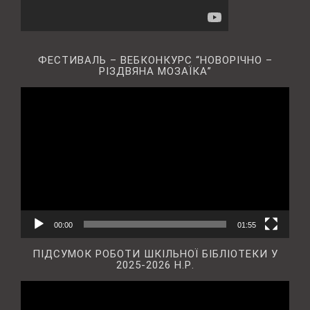
ФЕСТИВАЛЬ – ВЕБКОНКУРС “НОВОРІЧНО –
РІЗДВЯНА МОЗАЇКА”
Відеопрогравач
00:00
01:55
ПІДСУМОК РОБОТИ ШКІЛЬНОЇ БІБЛІОТЕКИ У
2025-2026 Н.Р.
Відеопрогравач