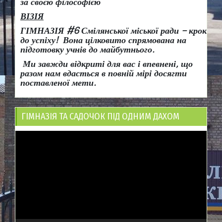
за своєю філософією
ВІЗІЯ
ГІМНАЗІЯ #6 Смілянської міської ради
– крок
до успіху!
Вона
цілковито спрямована на
підготовку учнів до майбутнього.
Ми завжди відкриті для вас і впевнені, що
разом нам вдасться в повній мірі досягти
поставленої мети.
ГІМНАЗІЯ ТА САДОЧОК ПІД ОДНИМ ДАХОМ
Відеопрогравач