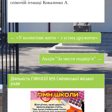
співочій пташці Коваленко А.
← «У колективі жити – з усіма дружити».
Акція “За чисте подвір’я” →
Діяльність ГІМНАЗІЇ №6 Смілянської міської
ради