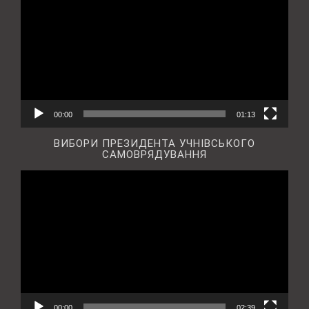
00:00
01:13
ВИБОРИ ПРЕЗИДЕНТА УЧНІВСЬКОГО
САМОВРЯДУВАННЯ
Відеопрогравач
00:00
02:39