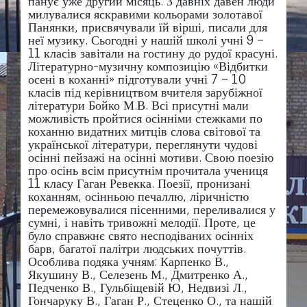
панує уже другий місяць. З давніх давен люди
милувалися яскравими кольорами золотавої
Панянки, присвячували їй вірші, писали для
неї музику. Сьогодні у нашій школі учні 9 –
11 класів завітали на гостину до рудої красуні.
Літературно-музичну композицію «Відбитки
осені в коханні» підготували учні 7 – 10
класів під керівництвом вчителя зарубіжної
літератури Бойко М.В. Всі присутні мали
можливість пройтися осінніми стежками по
коханню видатних митців слова світової та
української літератури, переглянути чудові
осінні пейзажі на осінні мотиви. Свою поезію
про осінь всім присутнім прочитала учениця
11 класу Гаган Ревекка. Поезії, пронизані
коханням, осінньою печаллю, ліричністю
перемежовувалися пісенними, переливалися у
сумні, і навіть тривожні мелодії. Проте, це
було справжнє свято несподіваних осінніх
барв, багатої палітри людських почуттів.
Особлива подяка учням: Карпенко В.,
Якушину В., Селезень М., Дмитренко А.,
Педченко В., Гульбіщевій Ю, Недвизі Л.,
Гончаруку В., Гаган Р., Стеценко О., та нашій