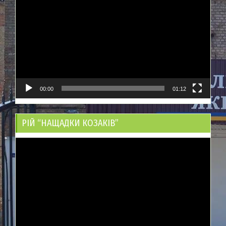
00:00
01:12
РІЙ “НАЩАДКИ КОЗАКІВ”
Відеопрогравач