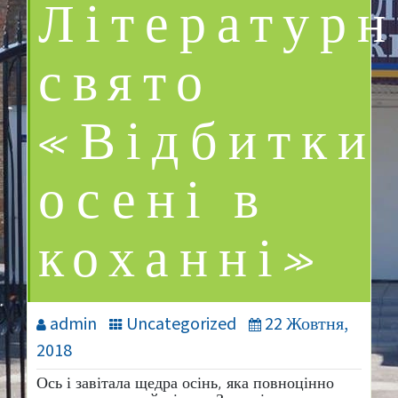
Літературн
свято
«Відбитки
осені в
коханні»
admin
Uncategorized
22 Жовтня,
2018
Ось і завітала щедра осінь, яка повноцінно